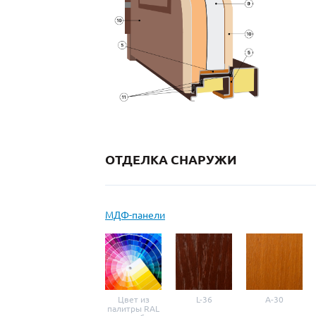
ОТДЕЛКА СНАРУЖИ
МДФ-панели
Цвет из
L-36
A-30
палитры RAL