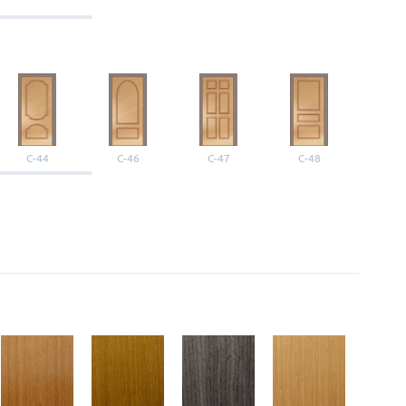
С-44
С-46
С-47
С-48
С-4