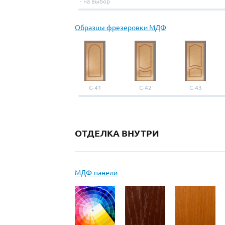
- на выбор
Образцы фрезеровки МДФ
С-41
С-42
С-43
ОТДЕЛКА ВНУТРИ
МДФ-панели