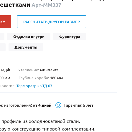
 решетками
Арт-ММ337
Нестандартные
(479)
Двустворчатые
(42)
КУ
РАССЧИТАТЬ ДРУГОЙ РАЗМЕР
С фрамугой
(265)
С внутренним открыванием
(2)
Отделка внутри
Фурнитура
4-го класса защиты
(499)
Документы
Полуторапольные
(289)
МДФ
Утепление:
минплита
00 мм
Глубина короба:
160 мм
нология:
Терморазрыв ТД-03
ок изготовления:
от 4 дней
Гарантия:
5 лет
 профиль из холоднокатаной стали.
зовую конструкцию типовой комплектации.