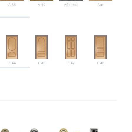
A-35
A-40
Абрикос
Ант
Б-1
С-44
С-46
С-47
С-48
С-4