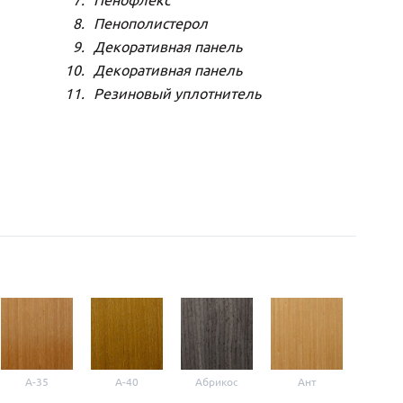
Пенофлекс
Пенополистерол
Декоративная панель
Декоративная панель
Резиновый уплотнитель
A-35
A-40
Абрикос
Ант
Б-1