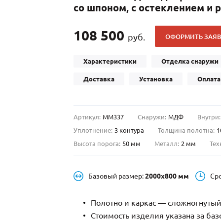
со шпоном, с остеклением и
С отбойником
203)
(91)
С кнокером
42)
(94)
108 500
руб.
ОФОРМИТЬ ЗАЯВ
твенных зданий
С импостами
(93)
(73)
ина
С карнизом
(49)
(207)
Характеристики
Отделка снаружи
рощитовой
С витражами
(14)
(11)
Доставка
Установка
Оплата
ые холлы
В современном стиле
(23)
(183)
Артикул:
ММ337
Снаружи:
МДФ
Внутри:
Уплотнение:
3 контура
Толщина полотна:
1
Высота порога:
50 мм
Металл:
2 мм
Тех
Базовый размер:
2000х800 мм
Ср
Полотно и каркас — сложногнутый
Стоимость изделия указана за ба