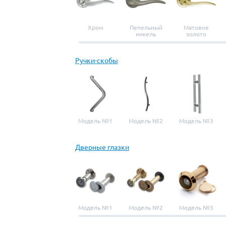
Хром
Пепельный
Матовое
никель
золото
Ручки-скобы
Модель №1
Модель №2
Модель №3
Дверные глазки
Модель №1
Модель №2
Модель №3