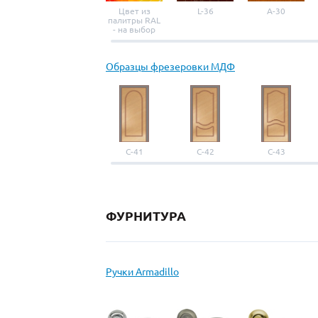
Цвет из
L-36
A-30
палитры RAL
- на выбор
Образцы фрезеровки МДФ
С-41
С-42
С-43
ФУРНИТУРА
Ручки Armadillo