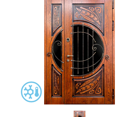
С зеркалом
Для дачи
(13)
(
С выдавленным рисунком
Для бани
(35)
(
С металлобагетом
Для общес
(571)
Белые
Для магаз
(108)
С геометрическим рисунком
Для элект
(46)
С реечным дизайном
В лифтов
(29)