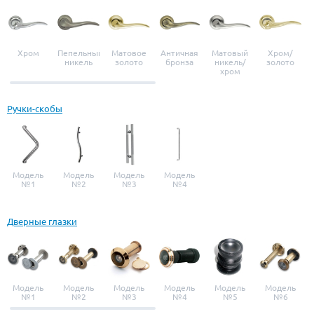
Хром
Пепельный
Матовое
Античная
Матовый
Хром/
никель
золото
бронза
никель/
золото
хром
Ручки-скобы
Модель
Модель
Модель
Модель
№1
№2
№3
№4
Дверные глазки
Модель
Модель
Модель
Модель
Модель
Модель
№1
№2
№3
№4
№5
№6