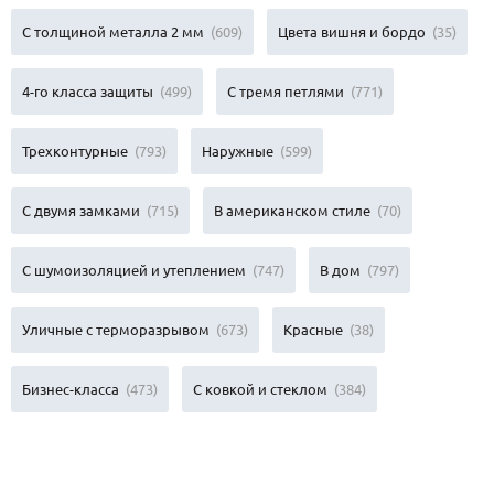
С толщиной металла 2 мм
(609)
Цвета вишня и бордо
(35)
4-го класса защиты
(499)
С тремя петлями
(771)
Трехконтурные
(793)
Наружные
(599)
С двумя замками
(715)
В американском стиле
(70)
С шумоизоляцией и утеплением
(747)
В дом
(797)
Уличные с терморазрывом
(673)
Красные
(38)
Бизнес-класса
(473)
С ковкой и стеклом
(384)