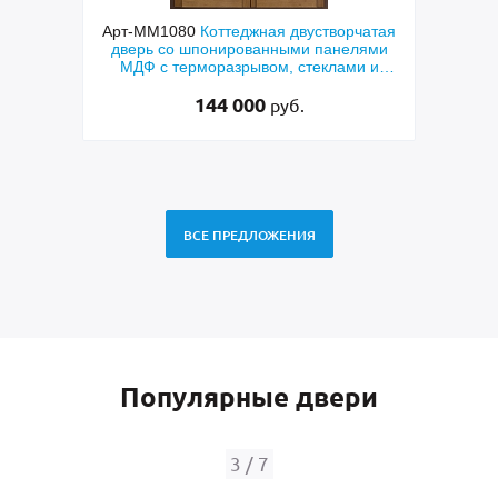
080
Коттеджная двустворчатая
Арт-ММ578
Входная утепленн
о шпонированными панелями
терморазрывом, белыми нал
терморазрывом, стеклами и
коричневыми плитами МДФ 
коваными решетками
RAL) и стеклом
144 000
48 500
руб.
руб.
ВСЕ ПРЕДЛОЖЕНИЯ
Популярные двери
4
/
7