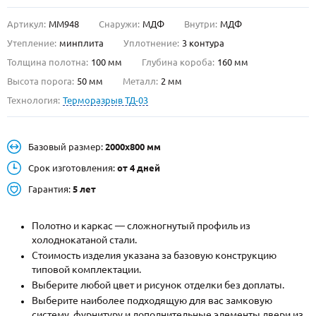
Артикул:
ММ948
Снаружи:
МДФ
Внутри:
МДФ
О НАС
Утепление:
минплита
Уплотнение:
3 контура
КОНТАКТЫ
Толщина полотна:
100 мм
Глубина короба:
160 мм
Высота порога:
50 мм
Металл:
2 мм
Технология:
Терморазрыв ТД-03
Металлические двери от производителя с доставкой и установкой в
Москве и МО
НАЙТИ:
Базовый размер:
2000х800 мм
ПН-СБ - с 9:00 до 21:00, ВС - до 19:00
Срок изготовления:
от 4 дней
+7 (495) 411-44-41
Гарантия:
5 лет
INFO@META-M.RU
Полотно и каркас — сложногнутый профиль из
холоднокатаной стали.
ЗАПРОСИТЬ РАСЧЕТ
Стоимость изделия указана за базовую конструкцию
типовой комплектации.
Каталог
Распродажа
Как купить
Выберите любой цвет и рисунок отделки без доплаты.
Выберите наиболее подходящую для вас замковую
Записаться на замер
систему, фурнитуру и дополнительные элементы двери из