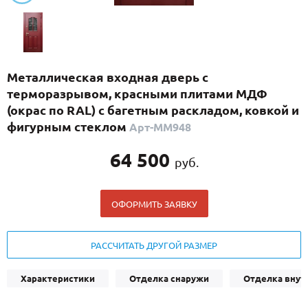
С реечным дизайном
(29)
ПО НАЗНАЧЕНИЮ
ПО ОСОБЕННОСТЯМ
Металлическая входная дверь с
ПО КОНСТРУКЦИИ
терморазрывом, красными плитами МДФ
(окрас по RAL) с багетным раскладом, ковкой и
фигурным стеклом
Арт-ММ948
Популярные двери
Двери со скидкой
64 500
руб.
ДВЕРИ С ТЕРМОРАЗРЫВОМ
ОФОРМИТЬ ЗАЯВКУ
ГАЛЕРЕЯ
РАССЧИТАТЬ ДРУГОЙ РАЗМЕР
ОПЛАТА
ДОСТАВКА
Характеристики
Отделка снаружи
Отделка внут
УСТАНОВКА