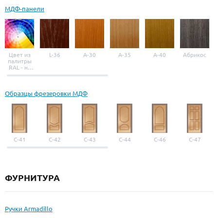
МДФ-панели
Цвет из
L-36
A-30
A-35
A-40
Абрикос
палитры
RAL - на
выбор
Образцы фрезеровки МДФ
С-41
С-42
С-43
С-44
С-46
С-47
ФУРНИТУРА
Ручки Armadillo