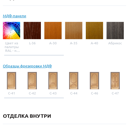
МДФ-панели
Цвет из
L-36
A-30
A-35
A-40
Абрикос
палитры
RAL - на
выбор
Образцы фрезеровки МДФ
С-41
С-42
С-43
С-44
С-46
С-47
ОТДЕЛКА ВНУТРИ