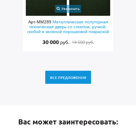
Увеличить
Увеличит
ММ289
Металлическая полуторная
Арт-ММ256
Входная шум
ческая дверь со стеклом, ручкой-
дверь с коричневыми п
й и зеленой порошковой покраской
фрезерованием и узким 
30 000
48 500
руб.
руб.
19 500 руб.
50 
ВСЕ ПРЕДЛОЖЕНИЯ
Вас может заинтересовать: