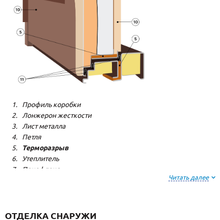
Профиль коробки
Лонжерон жесткости
Лист металла
Петля
Терморазрыв
Утеплитель
Пенофлекс
Читать далее
Пенополистерол
Декоративная панель
Декоративная панель
Резиновый уплотнитель
ОТДЕЛКА СНАРУЖИ