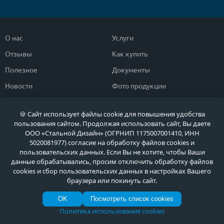
О нас
Услуги
Отзывы
Как купить
Полезное
Документы
Новости
Фото продукции
Контакты
Гарантии и возврат
🍪 Сайт использует файлы cookie для повышения удобства
пользования сайтом. Продолжая использовать сайт, Вы даете
Каталог дверей
Двери в дом
ООО «Стальной Дизайн» (ОГРНИП 1175007001410, ИНН
5020081977) согласие на обработку файлов cookies и
Двери со скидкой
Парадные двери
пользовательских данных. Если Вы не хотите, чтобы Ваши
Популярные двери
Двери в квартиру
данные обрабатывались, просим отключить обработку файлов
cookies и сбор пользовательских данных в настройках Вашего
Быстрый подбор двери
Тамбурные двери
браузера или покинуть сайт.
Двери класса ЭКОНОМ
Противопожарные двери
OK
Посмотреть список cookies
Политика использования cookies