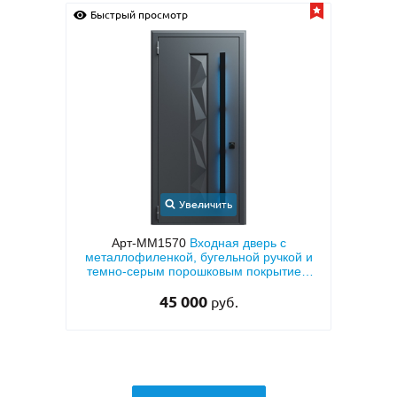
просмотр
Быстрый просмотр
Увеличить
Увеличить
-ММ1570
Входная дверь с
Арт-ММ24
Входная дверь с 
иленкой, бугельной ручкой и
напылением «серый шелк» 
ерым порошковым покрытием
для квартиры
RAL 7021
45 000
33 000
руб.
руб.