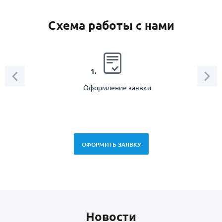
Схема работы с нами
2.
1.
Оформление заявки
Зам
спец
ОФОРМИТЬ ЗАЯВКУ
Новоcти