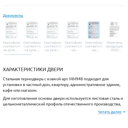
Документы
Сертификат
Сертификат
Сертификат
Сертификат
Сертификат
Перечень
соответствия
соответствия
соответствия
соответствия
соответствия
продукции
на ручки и
на ручки-
на ручки-
на
на
ООО
броненакладки
защелки
защелки
дверные
уплотнители
«УЗК», не
«Armadillo»
«Fuaro»
«Punto»
доводчики
«Schlegel
требующей
«Ajax»
Q-Lon»
сертификаци
ХАРАКТЕРИСТИКИ ДВЕРИ
Стальная термодверь с ковкой арт. ММ948 подходит для
установки в частный дом, квартиру, административное здание,
кафе или магазин.
Для изготовления основы двери используется листовая сталь и
цельнометаллический профиль отечественного производства,
толщиной 2 мм. Готовая конструкция имеет повышенную
Читать далее
жесткость и надежность.
Для отделки с внешней стороны используется МДФ, и МДФ с