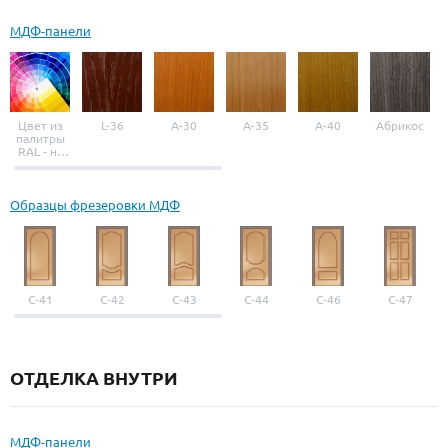
МДФ-панели
Цвет из
L-36
A-30
A-35
A-40
Абрикос
палитры
RAL - на
выбор
Образцы фрезеровки МДФ
С-41
С-42
С-43
С-44
С-46
С-47
ОТДЕЛКА ВНУТРИ
МДФ-панели