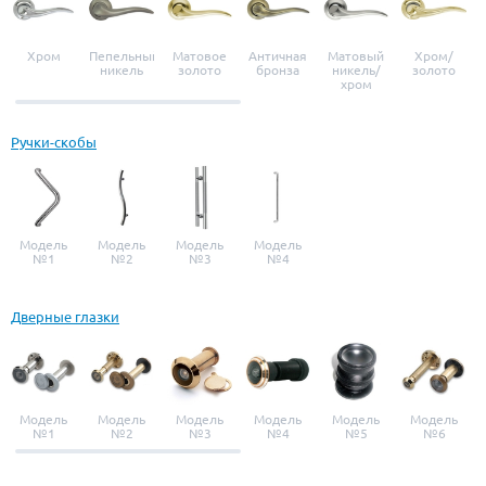
Хром
Пепельный
Матовое
Античная
Матовый
Хром/
никель
золото
бронза
никель/
золото
хром
Ручки-скобы
Модель
Модель
Модель
Модель
№1
№2
№3
№4
Дверные глазки
Модель
Модель
Модель
Модель
Модель
Модель
№1
№2
№3
№4
№5
№6