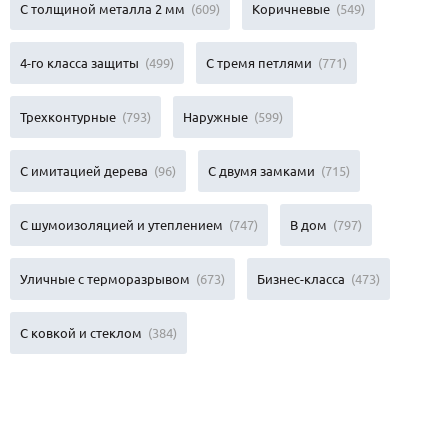
С толщиной металла 2 мм
(609)
Коричневые
(549)
4-го класса защиты
(499)
С тремя петлями
(771)
Трехконтурные
(793)
Наружные
(599)
С имитацией дерева
(96)
С двумя замками
(715)
С шумоизоляцией и утеплением
(747)
В дом
(797)
Уличные с терморазрывом
(673)
Бизнес-класса
(473)
С ковкой и стеклом
(384)