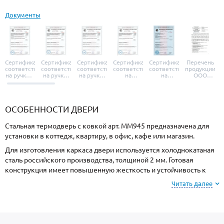
Документы
Сертификат
Сертификат
Сертификат
Сертификат
Сертификат
Перечень
соответствия
соответствия
соответствия
соответствия
соответствия
продукции
на ручки и
на ручки-
на ручки-
на
на
ООО
броненакладки
защелки
защелки
дверные
уплотнители
«УЗК», не
«Armadillo»
«Fuaro»
«Punto»
доводчики
«Schlegel
требующей
«Ajax»
Q-Lon»
сертификаци
ОСОБЕННОСТИ ДВЕРИ
Стальная термодверь с ковкой арт. ММ945 предназначена для
установки в коттедж, квартиру, в офис, кафе или магазин.
Для изготовления каркаса двери используется холоднокатаная
сталь российского производства, толщиной 2 мм. Готовая
конструкция имеет повышенную жесткость и устойчивость к
силовому взлому.
Читать далее
Для отделки с внешней стороны используется МДФ, и МДФ с
внутренней стороны. При заказе, можно изменить цвет
покрытия.