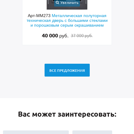
ичить
Увеличить
еская полуторная
Арт-ММ237
Входная дверь с порошковы
 большими стеклами
окрашиванием коричневого цвета и МДФ
ым окрашиванием
с овальным зеркалом
27 500
руб.
37 000 руб.
28 500 руб.
ВСЕ ПРЕДЛОЖЕНИЯ
Вас может заинтересовать: