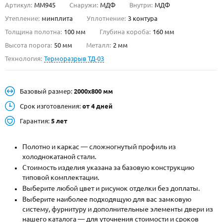
Артикул:
ММ945
Снаружи:
МДФ
Внутри:
МДФ
О НАС
Утепление:
минплита
Уплотнение:
3 контура
Толщина полотна:
100 мм
Глубина короба:
160 мм
КОНТАКТЫ
Высота порога:
50 мм
Металл:
2 мм
Технология:
Терморазрыв ТД-03
Металлические двери от производителя с доставкой и установкой в
Москве и МО
Базовый размер:
2000х800 мм
НАЙТИ:
Срок изготовления:
от 4 дней
ПН-СБ - с 9:00 до 21:00, ВС - до 19:00
Гарантия:
5 лет
+7 (495) 411-44-41
Полотно и каркас — сложногнутый профиль из
INFO@META-M.RU
холоднокатаной стали.
Стоимость изделия указана за базовую конструкцию
ЗАПРОСИТЬ РАСЧЕТ
типовой комплектации.
Выберите любой цвет и рисунок отделки без доплаты.
Каталог
Распродажа
Как купить
Выберите наиболее подходящую для вас замковую
систему, фурнитуру и дополнительные элементы двери из
Записаться на замер
нашего каталога — для уточнения стоимости и сроков