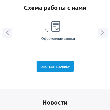
Схема работы с нами
2.
1.
Оформление заявки
Зам
спец
ОФОРМИТЬ ЗАЯВКУ
Новоcти