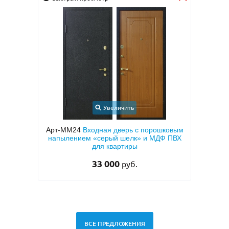
ть
Увеличить
рь с порошковым
Арт-ММ95
Входная дверь в квартиру с
елк» и МДФ ПВХ
коричневым порошковым покрытием
иры
«антик», бронеконвертом и МДФ (с
теплоизоляцией)
25 000
уб.
руб.
ВСЕ ПРЕДЛОЖЕНИЯ