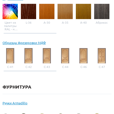
Цвет из
L-36
A-30
A-35
A-40
Абрикос
палитры
RAL - на
выбор
Образцы фрезеровки МДФ
С-41
С-42
С-43
С-44
С-46
С-47
ФУРНИТУРА
Ручки Armadillo