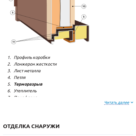
Профиль коробки
Лонжерон жесткости
Лист металла
Петля
Терморазрыв
Утеплитель
Пенофлекс
Читать далее
Пенополистерол
Декоративная панель
Декоративная панель
Резиновый уплотнитель
ОТДЕЛКА СНАРУЖИ