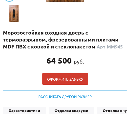
С реечным дизайном
(29)
ПО НАЗНАЧЕНИЮ
ПО ОСОБЕННОСТЯМ
Морозостойкая входная дверь с
ПО КОНСТРУКЦИИ
терморазрывом, фрезерованными плитами
MDF ПВХ с ковкой и стеклопакетом
Арт-ММ945
Популярные двери
64 500
руб.
Двери со скидкой
ОФОРМИТЬ ЗАЯВКУ
ДВЕРИ С ТЕРМОРАЗРЫВОМ
ГАЛЕРЕЯ
РАССЧИТАТЬ ДРУГОЙ РАЗМЕР
ОПЛАТА
Характеристики
Отделка снаружи
Отделка внут
ДОСТАВКА
УСТАНОВКА