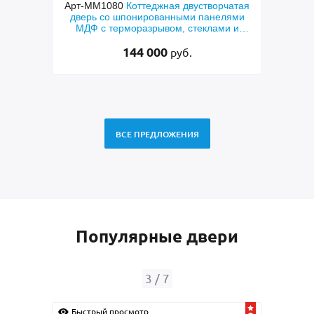
я двустворчатая
Арт-ММ578
Входная утепленная дверь с
ными панелями
терморазрывом, белыми наличниками,
м, стеклами и
коричневыми плитами МДФ (окрас по
етками
RAL) и стеклом
48 500
руб.
руб.
ВСЕ ПРЕДЛОЖЕНИЯ
Популярные двери
4
/
7
Быстрый просмотр