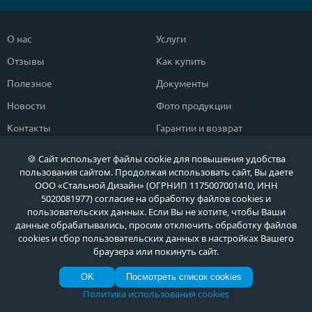
О нас
Услуги
Отзывы
Как купить
Полезное
Документы
Новости
Фото продукции
Контакты
Гарантии и возврат
🍪 Сайт использует файлы cookie для повышения удобства
Каталог дверей
Двери в дом
пользования сайтом. Продолжая использовать сайт, Вы даете
ООО «Стальной Дизайн» (ОГРНИП 1175007001410, ИНН
Двери со скидкой
Парадные двери
5020081977) согласие на обработку файлов cookies и
Популярные двери
Двери в квартиру
пользовательских данных. Если Вы не хотите, чтобы Ваши
данные обрабатывались, просим отключить обработку файлов
Быстрый подбор двери
Тамбурные двери
cookies и сбор пользовательских данных в настройках Вашего
браузера или покинуть сайт.
Двери класса ЭКОНОМ
Противопожарные двери
OK
Посмотреть список cookies
Политика использования cookies
Политика обработки персональных данных