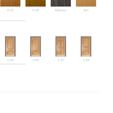
A-35
A-40
Абрикос
Ант
Б-1
С-44
С-46
С-47
С-48
С-4