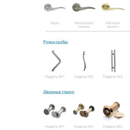
Хром
Пепельный
Матовое
никель
золото
Ручки-скобы
Модель №1
Модель №2
Модель №3
Дверные глазки
Модель №1
Модель №2
Модель №3