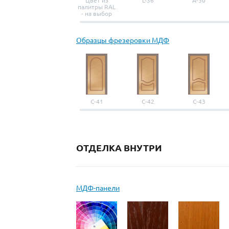
Цвет из
L-36
A-30
палитры RAL
- на выбор
Образцы фрезеровки МДФ
С-41
С-42
С-43
ОТДЕЛКА ВНУТРИ
МДФ-панели