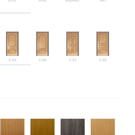
A-35
A-40
Абрикос
Ант
Б-1
С-44
С-46
С-47
С-48
С-4