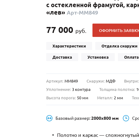
с остекленной фрамугой, кар
С отбойником
203)
(91)
«лев»
Арт-ММ849
С кнокером
42)
(94)
твенных зданий
С импостами
(93)
(73)
77 000
руб.
ОФОРМИТЬ ЗАЯВК
ина
С карнизом
(49)
(207)
рощитовой
С витражами
(14)
(11)
Характеристики
Отделка снаружи
ые холлы
В современном стиле
(23)
(183)
Доставка
Установка
Оплата
Артикул:
ММ849
Снаружи:
МДФ
Внутри:
Уплотнение:
3 контура
Толщина полотна:
1
Высота порога:
50 мм
Металл:
2 мм
Тех
Базовый размер:
2000х800 мм
Ср
Полотно и каркас — сложногнутый