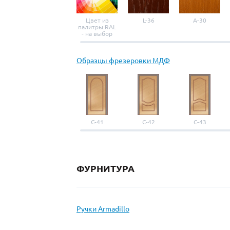
Цвет из
L-36
A-30
палитры RAL
- на выбор
Образцы фрезеровки МДФ
С-41
С-42
С-43
ФУРНИТУРА
Ручки Armadillo