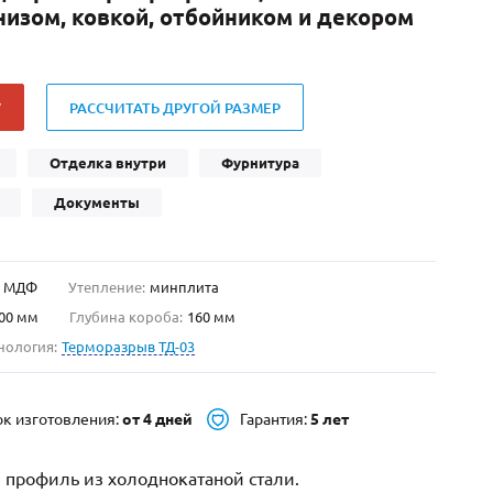
низом, ковкой, отбойником и декором
Нестандартные
(479)
Двустворчатые
(42)
С фрамугой
(265)
У
РАССЧИТАТЬ ДРУГОЙ РАЗМЕР
С внутренним открыванием
(2)
4-го класса защиты
(499)
Отделка внутри
Фурнитура
Полуторапольные
(289)
Документы
МДФ
Утепление:
минплита
00 мм
Глубина короба:
160 мм
нология:
Терморазрыв ТД-03
ок изготовления:
от 4 дней
Гарантия:
5 лет
 профиль из холоднокатаной стали.