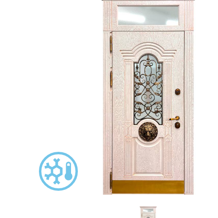
С зеркалом
Для дачи
(13)
(
С выдавленным рисунком
Для бани
(35)
(
С металлобагетом
Для общес
(571)
Белые
Для магаз
(108)
С геометрическим рисунком
Для элект
(46)
С реечным дизайном
В лифтов
(29)