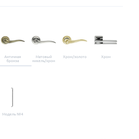
Античная
Матовый
Хром/золото
Хром
Мато
бронза
никель/хром
нике
Модель №4