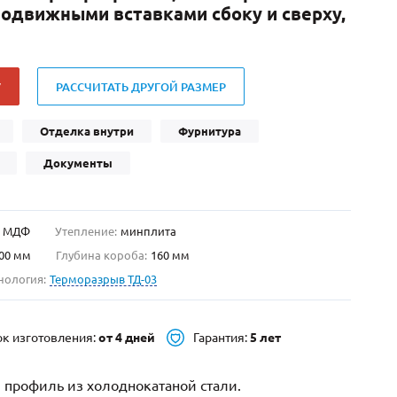
движными вставками сбоку и сверху,
Нестандартные
(479)
Двустворчатые
(42)
С фрамугой
(265)
У
РАССЧИТАТЬ ДРУГОЙ РАЗМЕР
С внутренним открыванием
(2)
4-го класса защиты
(499)
Отделка внутри
Фурнитура
Полуторапольные
(289)
Документы
МДФ
Утепление:
минплита
00 мм
Глубина короба:
160 мм
нология:
Терморазрыв ТД-03
ок изготовления:
от 4 дней
Гарантия:
5 лет
 профиль из холоднокатаной стали.