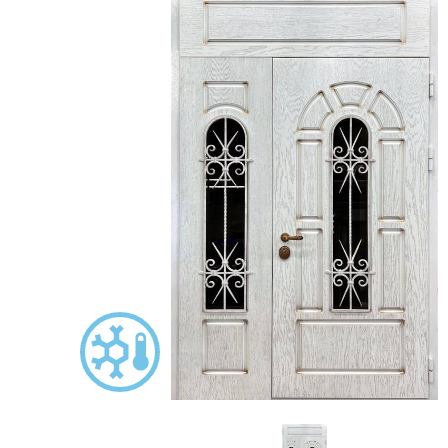
С зеркалом
Для дачи
(13)
(
С выдавленным рисунком
Для бани
(35)
(
С металлобагетом
Для общес
(571)
Белые
Для магаз
(108)
С геометрическим рисунком
Для элект
(46)
С реечным дизайном
В лифтов
(29)