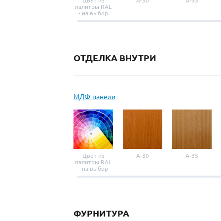
Цвет из
A-30
A-35
палитры RAL
- на выбор
ОТДЕЛКА ВНУТРИ
МДФ-панели
Цвет из
A-30
A-35
палитры RAL
- на выбор
ФУРНИТУРА