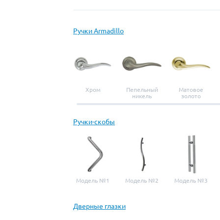
Ручки Armadillo
Хром
Пепельный
Матовое
никель
золото
Ручки-скобы
Модель №1
Модель №2
Модель №3
Дверные глазки