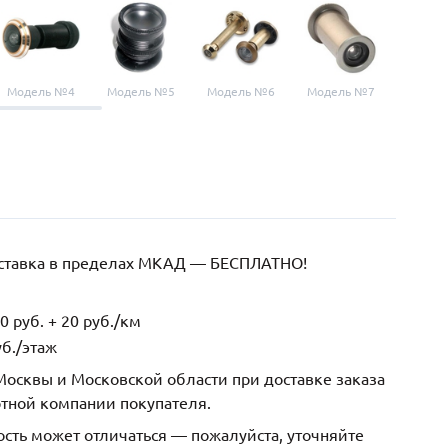
Модель №4
Модель №5
Модель №6
Модель №7
Модел
оставка в пределах МКАД — БЕСПЛАТНО!
 руб. + 20 руб./км
б./этаж
осквы и Московской области при доставке заказа
ртной компании покупателя.
ость может отличаться — пожалуйста, уточняйте