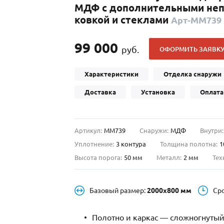
МДФ с дополнительными непо
С отбойником
203)
(91)
ковкой и стеклами
Арт-ММ739
С кнокером
42)
(94)
твенных зданий
С импостами
(93)
(73)
99 000
руб.
ОФОРМИТЬ ЗАЯВК
ина
С карнизом
(49)
(207)
рощитовой
С витражами
(14)
(11)
Характеристики
Отделка снаружи
ые холлы
В современном стиле
(23)
(183)
Доставка
Установка
Оплата
Артикул:
ММ739
Снаружи:
МДФ
Внутри:
Уплотнение:
3 контура
Толщина полотна:
1
Высота порога:
50 мм
Металл:
2 мм
Тех
Базовый размер:
2000х800 мм
Ср
Полотно и каркас — сложногнутый