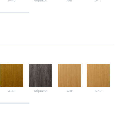
A-40
Абрикос
Ант
Б-17
Б-3
A-40
Абрикос
Ант
Б-17
Б-3