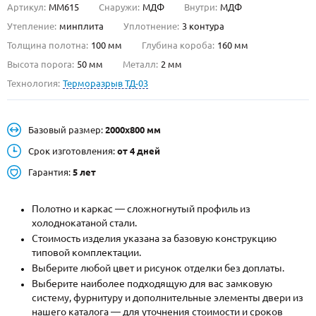
Артикул:
ММ615
Снаружи:
МДФ
Внутри:
МДФ
О НАС
Утепление:
минплита
Уплотнение:
3 контура
Толщина полотна:
100 мм
Глубина короба:
160 мм
КОНТАКТЫ
Высота порога:
50 мм
Металл:
2 мм
Технология:
Терморазрыв ТД-03
Металлические двери от производителя с доставкой и установкой в
Москве и МО
Базовый размер:
2000х800 мм
НАЙТИ:
Срок изготовления:
от 4 дней
ПН-СБ - с 9:00 до 21:00, ВС - до 19:00
Гарантия:
5 лет
+7 (495) 411-44-41
Полотно и каркас — сложногнутый профиль из
INFO@META-M.RU
холоднокатаной стали.
Стоимость изделия указана за базовую конструкцию
ЗАПРОСИТЬ РАСЧЕТ
типовой комплектации.
Выберите любой цвет и рисунок отделки без доплаты.
Каталог
Распродажа
Как купить
Выберите наиболее подходящую для вас замковую
систему, фурнитуру и дополнительные элементы двери из
Записаться на замер
нашего каталога — для уточнения стоимости и сроков