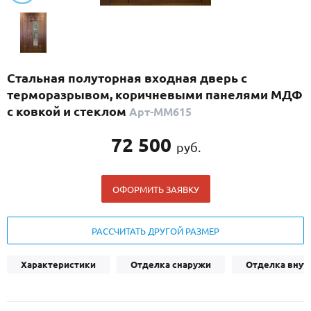
С реечным дизайном
(29)
ПО НАЗНАЧЕНИЮ
ПО ОСОБЕННОСТЯМ
Стальная полуторная входная дверь с
ПО КОНСТРУКЦИИ
терморазрывом, коричневыми панелями МДФ
с ковкой и стеклом
Арт-ММ615
Популярные двери
72 500
руб.
Двери со скидкой
ОФОРМИТЬ ЗАЯВКУ
ДВЕРИ С ТЕРМОРАЗРЫВОМ
ГАЛЕРЕЯ
РАССЧИТАТЬ ДРУГОЙ РАЗМЕР
ОПЛАТА
Характеристики
Отделка снаружи
Отделка внут
ДОСТАВКА
УСТАНОВКА