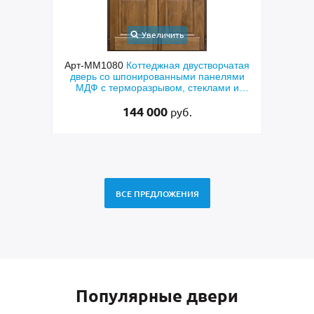
Увеличить
ходная
Арт-ММ1080
Коттеджная двустворчатая
Арт-
й МДФ
дверь со шпонированными панелями
терм
мным
МДФ с терморазрывом, стеклами и
кор
коваными решетками
144 000
руб.
ВСЕ ПРЕДЛОЖЕНИЯ
Популярные двери