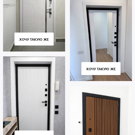
ХОЧУ ТАКУЮ ЖЕ
ХОЧУ ТАКУЮ ЖЕ