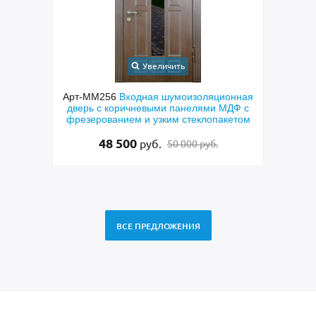
Увеличить
орная
Арт-ММ256
Входная шумоизоляционная
Арт-
еклами
дверь с коричневыми панелями МДФ с
сера
нием
фрезерованием и узким стеклопакетом
48 500
руб.
50 000 руб.
ВСЕ ПРЕДЛОЖЕНИЯ