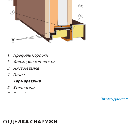
Профиль коробки
Лонжерон жесткости
Лист металла
Петля
Терморазрыв
Утеплитель
Пенофлекс
Читать далее
Пенополистерол
Декоративная панель
Декоративная панель
Резиновый уплотнитель
ОТДЕЛКА СНАРУЖИ