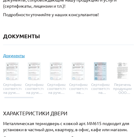
документы, сопровождающие нашу продукцию и услуги
(сертификаты, лицензии и т.п.)!
Подробности уточняйте у наших консультантов!
ДОКУМЕНТЫ
Документы
Сертификат
Сертификат
Сертификат
Сертификат
Сертификат
Перечень
соответствия
соответствия
соответствия
соответствия
соответствия
продукции
на ручки и
на ручки-
на ручки-
на
на
ООО
броненакладки
защелки
защелки
дверные
уплотнители
«УЗК», не
«Armadillo»
«Fuaro»
«Punto»
доводчики
«Schlegel
требующей
«Ajax»
Q-Lon»
сертификаци
ХАРАКТЕРИСТИКИ ДВЕРИ
Металлическая термодверь с ковкой арт. ММ615 подходит для
установки в частный дом, квартиру, в офис, кафе или магазин.