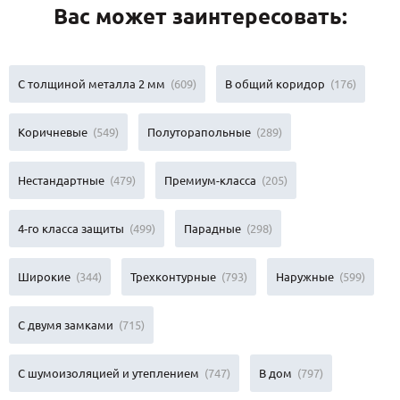
Вас может заинтересовать:
С толщиной металла 2 мм
(609)
В общий коридор
(176)
Коричневые
(549)
Полуторапольные
(289)
Нестандартные
(479)
Премиум-класса
(205)
4-го класса защиты
(499)
Парадные
(298)
Широкие
(344)
Трехконтурные
(793)
Наружные
(599)
С двумя замками
(715)
С шумоизоляцией и утеплением
(747)
В дом
(797)