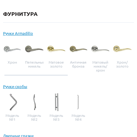
ФУРНИТУРА
Ручки Armadillo
Хром
Пепельный
Матовое
Античная
Матовый
Хром/
никель
золото
бронза
никель/
золото
хром
Ручки-скобы
Модель
Модель
Модель
Модель
№1
№2
№3
№4
Дверные глазки