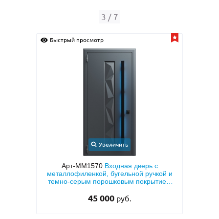
3
/
7
Быстрый просмотр
Быс
Увеличить
ерь с
Арт-ММ1570
Входная дверь с
Арт-
вух
металлофиленкой, бугельной ручкой и
напы
темно-серым порошковым покрытием
RAL 7021
45 000
руб.