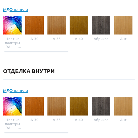
МДФ-панели
Цвет из
A-30
A-35
A-40
Абрикос
Ант
палитры
RAL - на
выбор
ОТДЕЛКА ВНУТРИ
МДФ-панели
Цвет из
A-30
A-35
A-40
Абрикос
Ант
палитры
RAL - на
выбор