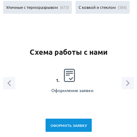
Уличные с терморазрывом
(673)
С ковкой и стеклом
(384)
Схема работы с нами
2.
1.
Оформление заявки
Зам
спец
ОФОРМИТЬ ЗАЯВКУ