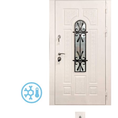
С зеркалом
Для дачи
(13)
(
С выдавленным рисунком
Для бани
(35)
(
С металлобагетом
Для общес
(571)
Белые
Для магаз
(108)
С геометрическим рисунком
Для элект
(46)
С реечным дизайном
В лифтов
(29)