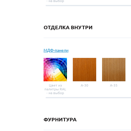
- на выбор
ОТДЕЛКА ВНУТРИ
МДФ-панели
Цвет из
A-30
A-35
палитры RAL
- на выбор
ФУРНИТУРА