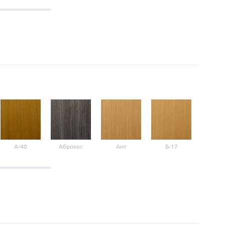
A-40
Абрикос
Ант
Б-17
Б-3