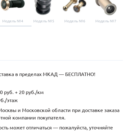
Модель №4
Модель №5
Модель №6
Модель №7
Модел
оставка в пределах МКАД — БЕСПЛАТНО!
 руб. + 20 руб./км
б./этаж
осквы и Московской области при доставке заказа
ртной компании покупателя.
ость может отличаться — пожалуйста, уточняйте