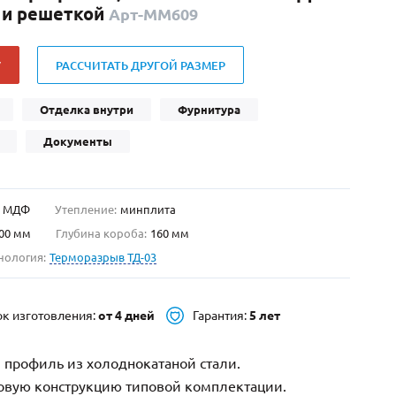
м и решеткой
Арт-ММ609
Нестандартные
(479)
Двустворчатые
(42)
У
РАССЧИТАТЬ ДРУГОЙ РАЗМЕР
С фрамугой
(265)
С внутренним открыванием
(2)
Отделка внутри
Фурнитура
4-го класса защиты
(499)
Документы
Полуторапольные
(289)
МДФ
Утепление:
минплита
00 мм
Глубина короба:
160 мм
нология:
Терморазрыв ТД-03
ок изготовления:
от 4 дней
Гарантия:
5 лет
 профиль из холоднокатаной стали.
зовую конструкцию типовой комплектации.