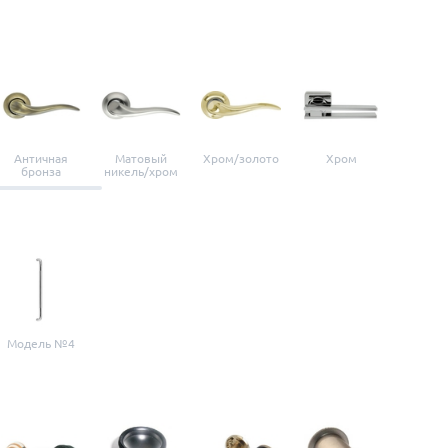
Античная
Матовый
Хром/золото
Хром
Мато
бронза
никель/хром
нике
Модель №4