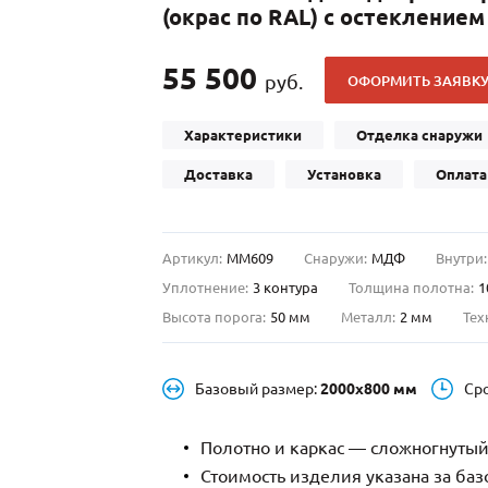
(окрас по RAL) с остекление
С отбойником
203)
(91)
С кнокером
42)
(94)
55 500
руб.
ОФОРМИТЬ ЗАЯВК
твенных зданий
С импостами
(93)
(73)
ина
С карнизом
(49)
(207)
Характеристики
Отделка снаружи
рощитовой
С витражами
(14)
(11)
Доставка
Установка
Оплата
ые холлы
В современном стиле
(23)
(183)
Артикул:
ММ609
Снаружи:
МДФ
Внутри:
Уплотнение:
3 контура
Толщина полотна:
1
Высота порога:
50 мм
Металл:
2 мм
Тех
Базовый размер:
2000х800 мм
Ср
Полотно и каркас — сложногнутый
Стоимость изделия указана за ба