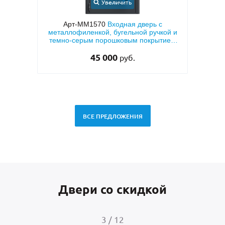
Увеличить
ерь с
Арт-ММ1570
Входная дверь с
Арт
вух
металлофиленкой, бугельной ручкой и
кор
темно-серым порошковым покрытием
«а
RAL 7021
45 000
руб.
ВСЕ ПРЕДЛОЖЕНИЯ
Двери со скидкой
3
/
12