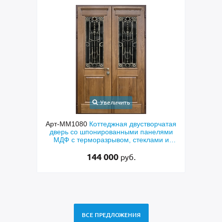
Увеличить
ходная
Арт-ММ1080
Коттеджная двустворчатая
Арт-
й МДФ
дверь со шпонированными панелями
терм
мным
МДФ с терморазрывом, стеклами и
кор
коваными решетками
144 000
руб.
ВСЕ ПРЕДЛОЖЕНИЯ