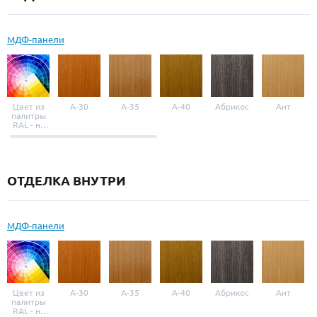
МДФ-панели
Цвет из
A-30
A-35
A-40
Абрикос
Ант
палитры
RAL - на
выбор
ОТДЕЛКА ВНУТРИ
МДФ-панели
Цвет из
A-30
A-35
A-40
Абрикос
Ант
палитры
RAL - на