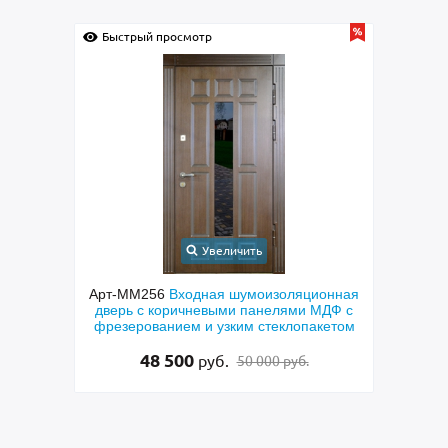
Быстрый просмотр
Быс
Увеличить
орная
Арт-ММ256
Входная шумоизоляционная
Арт-
чкой-
дверь с коричневыми панелями МДФ с
двер
раской
фрезерованием и узким стеклопакетом
си
48 500
руб.
50 000 руб.