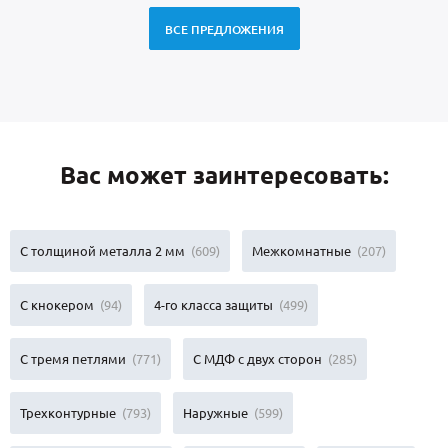
ВСЕ ПРЕДЛОЖЕНИЯ
Вас может заинтересовать:
С толщиной металла 2 мм
(609)
Межкомнатные
(207)
С кнокером
(94)
4-го класса защиты
(499)
С тремя петлями
(771)
С МДФ с двух сторон
(285)
Трехконтурные
(793)
Наружные
(599)