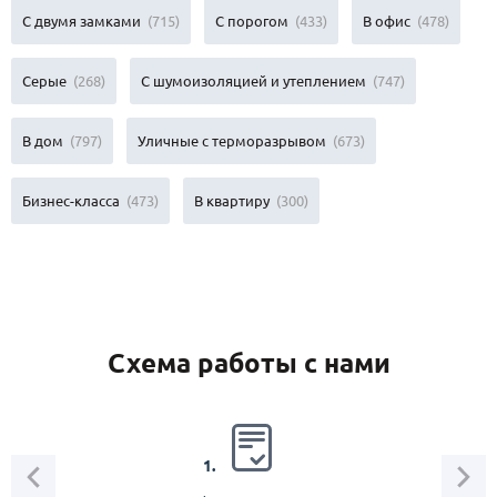
С двумя замками
(715)
С порогом
(433)
В офис
(478)
Серые
(268)
С шумоизоляцией и утеплением
(747)
В дом
(797)
Уличные с терморазрывом
(673)
Бизнес-класса
(473)
В квартиру
(300)
Схема работы с нами
2.
1.