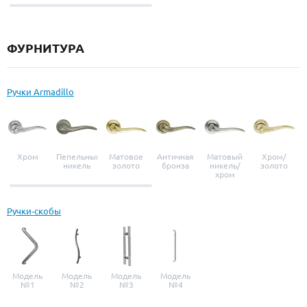
выбор
ФУРНИТУРА
Ручки Armadillo
Хром
Пепельный
Матовое
Античная
Матовый
Хром/
никель
золото
бронза
никель/
золото
хром
Ручки-скобы
Модель
Модель
Модель
Модель
№1
№2
№3
№4