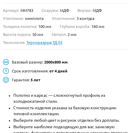
Артикул:
ММ783
Снаружи:
МДФ
Внутри:
МДФ
О НАС
Утепление:
минплита
Уплотнение:
3 контура
КОНТАКТЫ
Толщина полотна:
100 мм
Глубина короба:
160 мм
Высота порога:
50 мм
Металл:
2 мм
Технология:
Терморазрыв ТД-03
Металлические двери от производителя с доставкой и установкой в
Москве и МО
НАЙТИ:
Базовый размер:
2000х800 мм
ПН-СБ - с 9:00 до 21:00, ВС - до 19:00
Срок изготовления:
от 4 дней
+7 (495) 411-44-41
Гарантия:
5 лет
INFO@META-M.RU
Полотно и каркас — сложногнутый профиль из
холоднокатаной стали.
ЗАПРОСИТЬ РАСЧЕТ
Стоимость изделия указана за базовую конструкцию
типовой комплектации.
Каталог
Распродажа
Как купить
Выберите любой цвет и рисунок отделки без доплаты.
Выберите наиболее подходящую для вас замковую
Записаться на замер
систему, фурнитуру и дополнительные элементы двери из