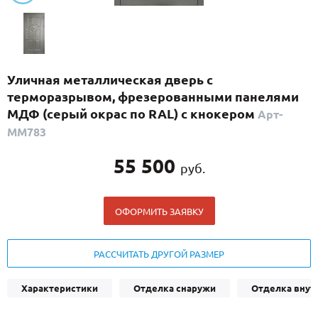
С реечным дизайном
(29)
ПО НАЗНАЧЕНИЮ
ПО ОСОБЕННОСТЯМ
Уличная металлическая дверь с
ПО КОНСТРУКЦИИ
терморазрывом, фрезерованными панелями
МДФ (серый окрас по RAL) с кнокером
Арт-
ММ783
Популярные двери
Двери со скидкой
55 500
руб.
ДВЕРИ С ТЕРМОРАЗРЫВОМ
ОФОРМИТЬ ЗАЯВКУ
ГАЛЕРЕЯ
РАССЧИТАТЬ ДРУГОЙ РАЗМЕР
ОПЛАТА
ДОСТАВКА
Характеристики
Отделка снаружи
Отделка внут
УСТАНОВКА