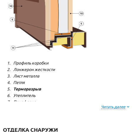
Профиль коробки
Лонжерон жесткости
Лист металла
Петля
Терморазрыв
Утеплитель
Пенофлекс
Читать далее
Пенополистерол
Декоративная панель
Декоративная панель
Резиновый уплотнитель
ОТДЕЛКА СНАРУЖИ