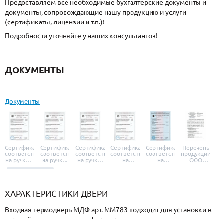
Предоставляем все необходимые бухгалтерские документы и
документы, сопровождающие нашу продукцию и услуги
(сертификаты, лицензии и т.п.)!
Подробности уточняйте у наших консультантов!
ДОКУМЕНТЫ
Документы
Сертификат
Сертификат
Сертификат
Сертификат
Сертификат
Перечень
соответствия
соответствия
соответствия
соответствия
соответствия
продукции
на ручки и
на ручки-
на ручки-
на
на
ООО
броненакладки
защелки
защелки
дверные
уплотнители
«УЗК», не
«Armadillo»
«Fuaro»
«Punto»
доводчики
«Schlegel
требующей
«Ajax»
Q-Lon»
сертификаци
ХАРАКТЕРИСТИКИ ДВЕРИ
Входная термодверь МДФ арт. ММ783 подходит для установки в