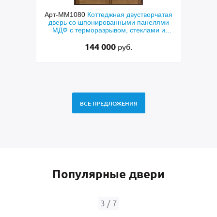
чатая
Арт-ММ578
Входная утепленная дверь с
Арт
лями
терморазрывом, белыми наличниками,
дверь
и и
коричневыми плитами МДФ (окрас по
фр
RAL) и стеклом
48 500
руб.
ВСЕ ПРЕДЛОЖЕНИЯ
Популярные двери
4
/
7