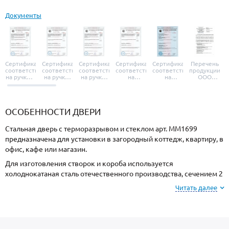
Документы
Сертификат
Сертификат
Сертификат
Сертификат
Сертификат
Перечень
соответствия
соответствия
соответствия
соответствия
соответствия
продукции
на ручки и
на ручки-
на ручки-
на
на
ООО
броненакладки
защелки
защелки
дверные
уплотнители
«УЗК», не
«Armadillo»
«Fuaro»
«Punto»
доводчики
«Schlegel
требующей
«Ajax»
Q-Lon»
сертификаци
ОСОБЕННОСТИ ДВЕРИ
Стальная дверь с терморазрывом и стеклом арт. ММ1699
предназначена для установки в загородный коттедж, квартиру, в
офис, кафе или магазин.
Для изготовления створок и короба используется
холоднокатаная сталь отечественного производства, сечением 2
мм. Готовая конструкция имеет повышенную прочность и
Читать далее
устойчивость к силовому взлому.
Отделка снаружи МДФ, внутри МДФ. Вы можете выбрать цвет и
фактуру покрытия.