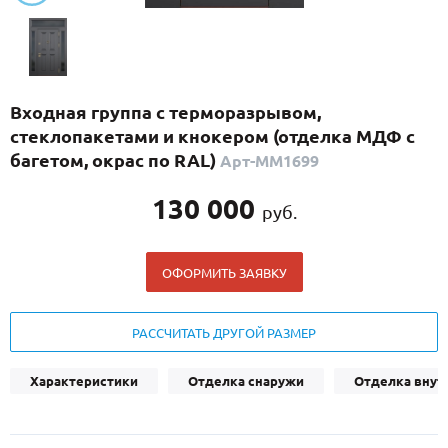
С реечным дизайном
(29)
ПО НАЗНАЧЕНИЮ
ПО ОСОБЕННОСТЯМ
Входная группа с терморазрывом,
ПО КОНСТРУКЦИИ
стеклопакетами и кнокером (отделка МДФ с
багетом, окрас по RAL)
Арт-ММ1699
Популярные двери
130 000
руб.
Двери со скидкой
ОФОРМИТЬ ЗАЯВКУ
ДВЕРИ С ТЕРМОРАЗРЫВОМ
ГАЛЕРЕЯ
РАССЧИТАТЬ ДРУГОЙ РАЗМЕР
ОПЛАТА
Характеристики
Отделка снаружи
Отделка внут
ДОСТАВКА
УСТАНОВКА