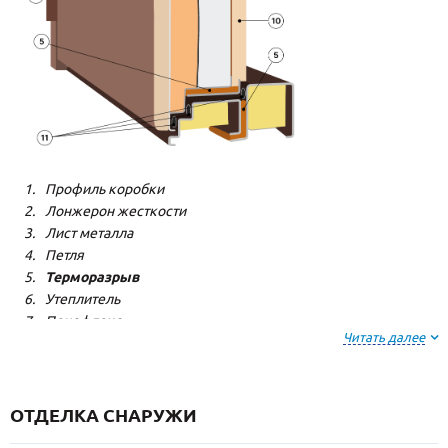
Профиль коробки
Лонжерон жесткости
Лист металла
Петля
Терморазрыв
Утеплитель
Пенофлекс
Читать далее
Пенополистерол
Декоративная панель
Декоративная панель
Резиновый уплотнитель
ОТДЕЛКА СНАРУЖИ