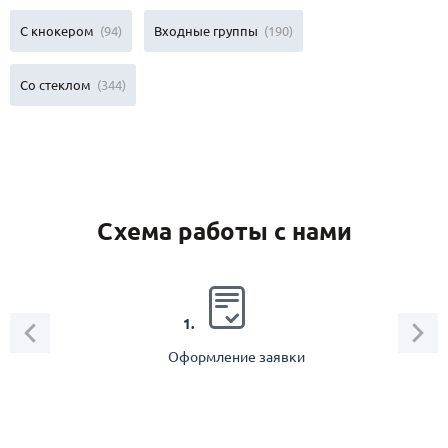
С кнокером
(94)
Входные группы
(190)
Со стеклом
(344)
Схема работы с нами
2.
1.
Оформление заявки
Зам
спец