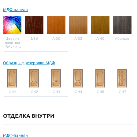
МДФ-панели
Цвет из
L-36
A-30
A-35
A-40
Абрикос
палитры
RAL - на
выбор
Образцы фрезеровки МДФ
С-41
С-42
С-43
С-44
С-46
С-47
ОТДЕЛКА ВНУТРИ
МДФ-панели