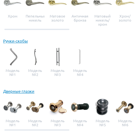
Хром
Пепельный
Матовое
Античная
Матовый
Хром/
никель
золото
бронза
никель/
золото
хром
Ручки-скобы
Модель
Модель
Модель
Модель
№1
№2
№3
№4
Дверные глазки
Модель
Модель
Модель
Модель
Модель
Модель
№1
№2
№3
№4
№5
№6