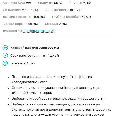
Артикул:
ММ1699
Снаружи:
МДФ
Внутри:
МДФ
О НАС
Утепление:
минплита
Уплотнение:
3 контура
Толщина полотна:
100 мм
Глубина короба:
160 мм
КОНТАКТЫ
Высота порога:
50 мм
Металл:
2 мм
Технология:
Терморазрыв ТД-03
Металлические двери от производителя с доставкой и установкой в
Москве и МО
Базовый размер:
2000х800 мм
НАЙТИ:
Срок изготовления:
от 4 дней
ПН-СБ - с 9:00 до 21:00, ВС - до 19:00
Гарантия:
5 лет
+7 (495) 411-44-41
Полотно и каркас — сложногнутый профиль из
INFO@META-M.RU
холоднокатаной стали.
Стоимость изделия указана за базовую конструкцию
ЗАПРОСИТЬ РАСЧЕТ
типовой комплектации.
Выберите любой цвет и рисунок отделки без доплаты.
Каталог
Распродажа
Как купить
Выберите наиболее подходящую для вас замковую
систему, фурнитуру и дополнительные элементы двери из
Записаться на замер
нашего каталога — для уточнения стоимости и сроков