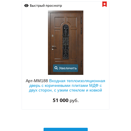
Быстрый просмотр
Быс
Увеличить
ионная
Арт-ММ1570
Входная дверь с
Арт-
ДФ с
металлофиленкой, бугельной ручкой и
напы
овкой
темно-серым порошковым покрытием
RAL 7021
45 000
руб.