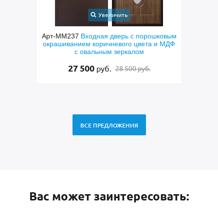
Увеличить
шковым
Арт-ММ265
Полуторастворчатая входная
Арт-
 и МДФ
дверь с боковой вставкой, порошковым
пан
синим покрытием, ручкой-скобой,
стеклами и ковкой
48 500
руб.
49 500 руб.
ВСЕ ПРЕДЛОЖЕНИЯ
Вас может заинтересовать: