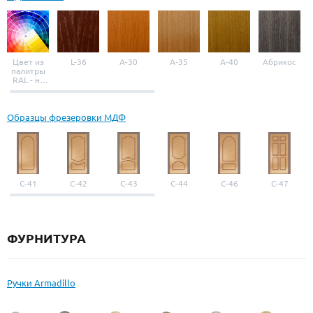
Цвет из
L-36
A-30
A-35
A-40
Абрикос
палитры
RAL - на
выбор
Образцы фрезеровки МДФ
С-41
С-42
С-43
С-44
С-46
С-47
ФУРНИТУРА
Ручки Armadillo