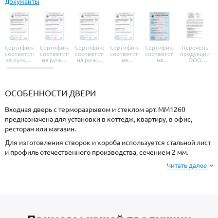
Документы
Сертификат
Сертификат
Сертификат
Сертификат
Сертификат
Перечень
соответствия
соответствия
соответствия
соответствия
соответствия
продукции
на ручки и
на ручки-
на ручки-
на
на
ООО
броненакладки
защелки
защелки
дверные
уплотнители
«УЗК», не
«Armadillo»
«Fuaro»
«Punto»
доводчики
«Schlegel
требующей
«Ajax»
Q-Lon»
сертификаци
ОСОБЕННОСТИ ДВЕРИ
Входная дверь с терморазрывом и стеклом арт. ММ1260
предназначена для установки в коттедж, квартиру, в офис,
ресторан или магазин.
Для изготовления створок и короба используется стальной лист
и профиль отечественного производства, сечением 2 мм.
Готовая конструкция имеет необходимую жесткость и
Читать далее
надежность.
Отделка снаружи МДФ, внутри МДФ. Подберите оттенок
покрытия из вариантов, представленных на сайте.
В комплект входят: теплоизоляция минплита для сохранения