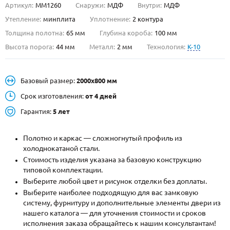
Артикул:
ММ1260
Снаружи:
МДФ
Внутри:
МДФ
О НАС
Утепление:
минплита
Уплотнение:
2 контура
Толщина полотна:
65 мм
Глубина короба:
100 мм
КОНТАКТЫ
Высота порога:
44 мм
Металл:
2 мм
Технология:
K-10
Металлические двери от производителя с доставкой и установкой в
Базовый размер:
2000х800 мм
Москве и МО
Срок изготовления:
от 4 дней
НАЙТИ:
Гарантия:
5 лет
ПН-СБ - с 9:00 до 21:00, ВС - до 19:00
+7 (495) 411-44-41
Полотно и каркас — сложногнутый профиль из
холоднокатаной стали.
INFO@META-M.RU
Стоимость изделия указана за базовую конструкцию
типовой комплектации.
ЗАПРОСИТЬ РАСЧЕТ
Выберите любой цвет и рисунок отделки без доплаты.
Выберите наиболее подходящую для вас замковую
систему, фурнитуру и дополнительные элементы двери из
Каталог
Распродажа
Как купить
нашего каталога — для уточнения стоимости и сроков
исполнения заказа обращайтесь к нашим консультантам!
Записаться на замер