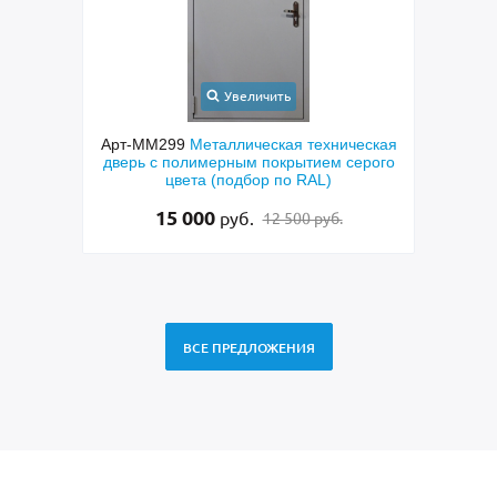
Увеличить
 дверь
Арт-ММ299
Металлическая техническая
Арт
еклами
дверь с полимерным покрытием серого
цвета (подбор по RAL)
15 000
руб.
12 500 руб.
ВСЕ ПРЕДЛОЖЕНИЯ