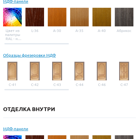
МДФ-панели
Цвет из
L-36
A-30
A-35
A-40
Абрикос
палитры
RAL - на
выбор
Образцы фрезеровки МДФ
С-41
С-42
С-43
С-44
С-46
С-47
ОТДЕЛКА ВНУТРИ
МДФ-панели