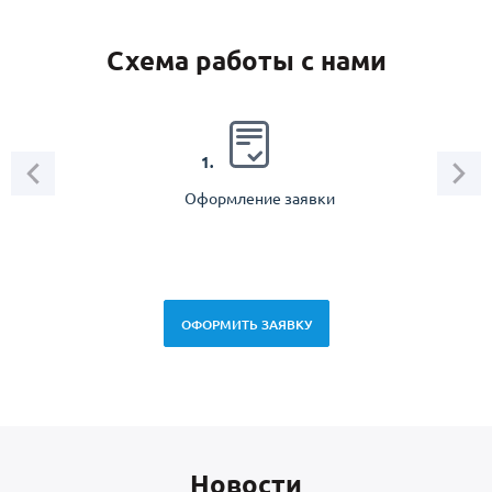
Схема работы с нами
2.
1.
Оформление заявки
Зам
спец
ОФОРМИТЬ ЗАЯВКУ
Новоcти