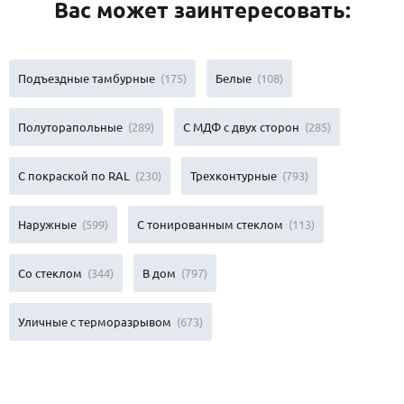
Вас может заинтересовать:
Подъездные тамбурные
(175)
Белые
(108)
Полуторапольные
(289)
С МДФ с двух сторон
(285)
С покраской по RAL
(230)
Трехконтурные
(793)
Наружные
(599)
С тонированным стеклом
(113)
Со стеклом
(344)
В дом
(797)
Уличные с терморазрывом
(673)