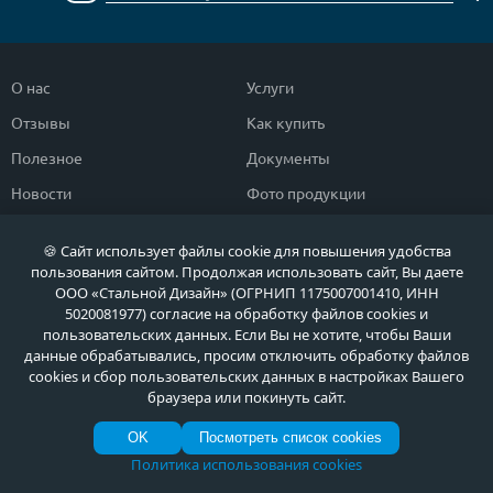
О нас
Услуги
Отзывы
Как купить
Полезное
Документы
Новости
Фото продукции
Контакты
Гарантии и возврат
🍪 Сайт использует файлы cookie для повышения удобства
пользования сайтом. Продолжая использовать сайт, Вы даете
Каталог дверей
Двери в дом
ООО «Стальной Дизайн» (ОГРНИП 1175007001410, ИНН
5020081977) согласие на обработку файлов cookies и
Двери со скидкой
Парадные двери
пользовательских данных. Если Вы не хотите, чтобы Ваши
данные обрабатывались, просим отключить обработку файлов
Популярные двери
Двери в квартиру
cookies и сбор пользовательских данных в настройках Вашего
Быстрый подбор двери
Тамбурные двери
браузера или покинуть сайт.
Двери класса ЭКОНОМ
Противопожарные двери
OK
Посмотреть список cookies
Политика использования cookies