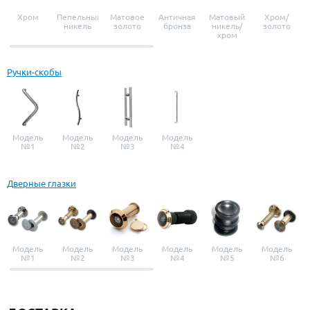
Хром
Пепельный
Матовое
Античная
Матовый
Хром/
никель
золото
бронза
никель/
золото
хром
Ручки-скобы
Модель
Модель
Модель
Модель
№1
№2
№3
№4
Дверные глазки
Модель
Модель
Модель
Модель
Модель
Модель
№1
№2
№3
№4
№5
№6