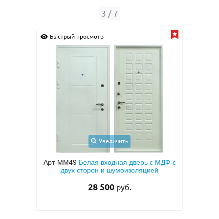
3
/
7
Быстрый просмотр
Быс
Увеличить
с
Арт-ММ49
Белая входная дверь с МДФ с
Арт-
кой и
двух сторон и шумоизоляцией
две
тием
двух
28 500
руб.