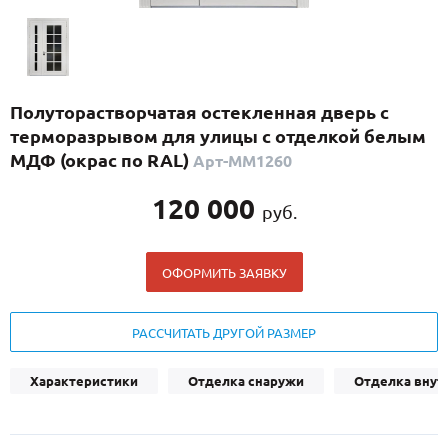
С реечным дизайном
(29)
ПО НАЗНАЧЕНИЮ
ПО ОСОБЕННОСТЯМ
Полуторастворчатая остекленная дверь с
ПО КОНСТРУКЦИИ
терморазрывом для улицы с отделкой белым
МДФ (окрас по RAL)
Арт-ММ1260
Популярные двери
120 000
руб.
Двери со скидкой
ОФОРМИТЬ ЗАЯВКУ
ДВЕРИ С ТЕРМОРАЗРЫВОМ
ГАЛЕРЕЯ
РАССЧИТАТЬ ДРУГОЙ РАЗМЕР
ОПЛАТА
Характеристики
Отделка снаружи
Отделка внут
ДОСТАВКА
УСТАНОВКА