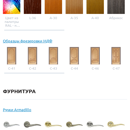
Цвет из
L-36
A-30
A-35
A-40
Абрикос
палитры
RAL - на
выбор
Образцы фрезеровки МДФ
С-41
С-42
С-43
С-44
С-46
С-47
ФУРНИТУРА
Ручки Armadillo