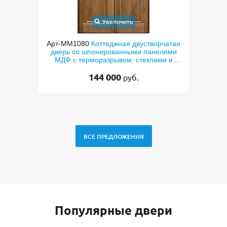
Увеличить
ходная
Арт-ММ1080
Коттеджная двустворчатая
Арт-
й МДФ
дверь со шпонированными панелями
терм
мным
МДФ с терморазрывом, стеклами и
кор
коваными решетками
144 000
руб.
ВСЕ ПРЕДЛОЖЕНИЯ
Популярные двери