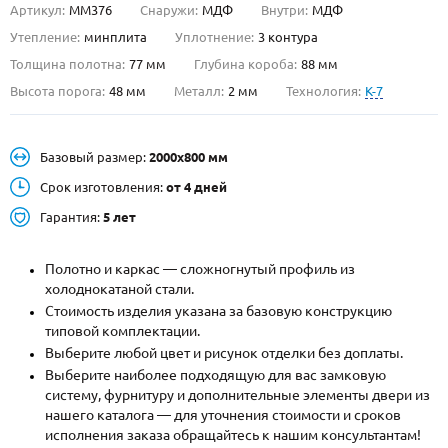
Артикул:
ММ376
Снаружи:
МДФ
Внутри:
МДФ
О НАС
Утепление:
минплита
Уплотнение:
3 контура
Толщина полотна:
77 мм
Глубина короба:
88 мм
КОНТАКТЫ
Высота порога:
48 мм
Металл:
2 мм
Технология:
K-7
Металлические двери от производителя с доставкой и установкой в
Базовый размер:
2000х800 мм
Москве и МО
Срок изготовления:
от 4 дней
НАЙТИ:
Гарантия:
5 лет
ПН-СБ - с 9:00 до 21:00, ВС - до 19:00
+7 (495) 411-44-41
Полотно и каркас — сложногнутый профиль из
холоднокатаной стали.
INFO@META-M.RU
Стоимость изделия указана за базовую конструкцию
типовой комплектации.
ЗАПРОСИТЬ РАСЧЕТ
Выберите любой цвет и рисунок отделки без доплаты.
Выберите наиболее подходящую для вас замковую
систему, фурнитуру и дополнительные элементы двери из
Каталог
Распродажа
Как купить
нашего каталога — для уточнения стоимости и сроков
исполнения заказа обращайтесь к нашим консультантам!
Записаться на замер