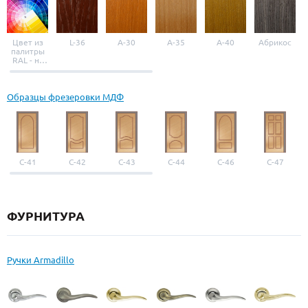
Цвет из
L-36
A-30
A-35
A-40
Абрикос
палитры
RAL - на
выбор
Образцы фрезеровки МДФ
С-41
С-42
С-43
С-44
С-46
С-47
ФУРНИТУРА
Ручки Armadillo