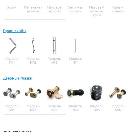
Хром
Пепельный
Матовое
Античная
Матовый
Хром/
никель
золото
бронза
никель/
золото
хром
Ручки-скобы
Модель
Модель
Модель
Модель
№1
№2
№3
№4
Дверные глазки
Модель
Модель
Модель
Модель
Модель
Модель
№1
№2
№3
№4
№5
№6