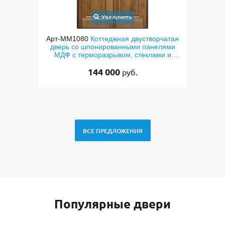
Увеличить
ходная
Арт-ММ1080
Коттеджная двустворчатая
Арт-
й МДФ
дверь со шпонированными панелями
терм
мным
МДФ с терморазрывом, стеклами и
кор
коваными решетками
144 000
руб.
ВСЕ ПРЕДЛОЖЕНИЯ
Популярные двери