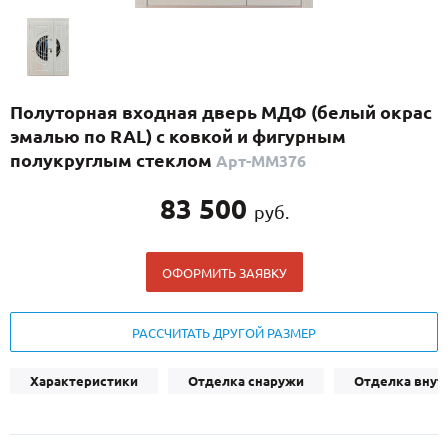
С реечным дизайном
(29)
ПО НАЗНАЧЕНИЮ
ПО ОСОБЕННОСТЯМ
Полуторная входная дверь МДФ (белый окрас
ПО КОНСТРУКЦИИ
эмалью по RAL) с ковкой и фигурным
полукруглым стеклом
Арт-ММ376
Популярные двери
83 500
руб.
Двери со скидкой
ОФОРМИТЬ ЗАЯВКУ
ДВЕРИ С ТЕРМОРАЗРЫВОМ
ГАЛЕРЕЯ
РАССЧИТАТЬ ДРУГОЙ РАЗМЕР
ОПЛАТА
Характеристики
Отделка снаружи
Отделка внут
ДОСТАВКА
УСТАНОВКА