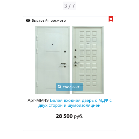
3
/
7
Быстрый просмотр
Быс
Увеличить
ерь с
Арт-ММ49
Белая входная дверь с МДФ с
вух
двух сторон и шумоизоляцией
мета
тем
28 500
руб.