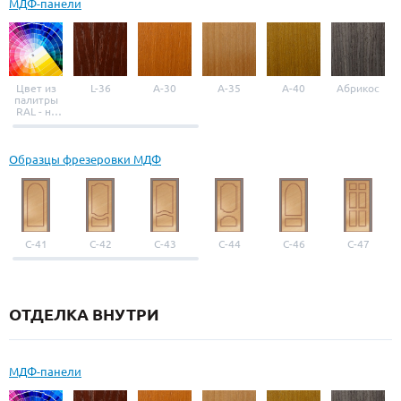
МДФ-панели
Цвет из
L-36
A-30
A-35
A-40
Абрикос
палитры
RAL - на
выбор
Образцы фрезеровки МДФ
С-41
С-42
С-43
С-44
С-46
С-47
ОТДЕЛКА ВНУТРИ
МДФ-панели