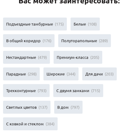
Вас может заинтересовать:
Подъездные тамбурные
(175)
Белые
(108)
В общий коридор
(176)
Полуторапольные
(289)
Нестандартные
(479)
Премиум-класса
(205)
Парадные
(298)
Широкие
(344)
Для дачи
(203)
Трехконтурные
(793)
С двумя замками
(715)
Светлых цветов
(137)
В дом
(797)
С ковкой и стеклом
(384)