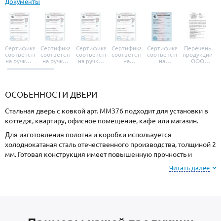
Документы
Сертификат
Сертификат
Сертификат
Сертификат
Сертификат
Перечень
соответствия
соответствия
соответствия
соответствия
соответствия
продукции
на ручки и
на ручки-
на ручки-
на
на
ООО
броненакладки
защелки
защелки
дверные
уплотнители
«УЗК», не
«Armadillo»
«Fuaro»
«Punto»
доводчики
«Schlegel
требующей
«Ajax»
Q-Lon»
сертификаци
ОСОБЕННОСТИ ДВЕРИ
Стальная дверь с ковкой арт. ММ376 подходит для установки в
коттедж, квартиру, офисное помещение, кафе или магазин.
Для изготовления полотна и коробки используется
холоднокатаная сталь отечественного производства, толщиной 2
мм. Готовая конструкция имеет повышенную прочность и
устойчивость к силовому взлому.
Читать далее
Отделка снаружи МДФ, внутри МДФ. Вы можете выбрать цвет и
фактуру покрытия.
В базовую комплектацию входят: утеплитель минплита с низким
коэффициентом теплопроводности и 3 контура уплотнения для