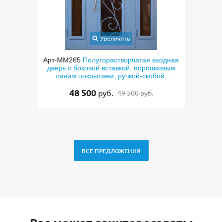
Увеличить
ая
Арт-ММ265
Полуторастворчатая входная
ом из
дверь с боковой вставкой, порошковым
пол
й и
синим покрытием, ручкой-скобой,
МДФ к
стеклами и ковкой
лату
48 500
руб.
49 500 руб.
ВСЕ ПРЕДЛОЖЕНИЯ