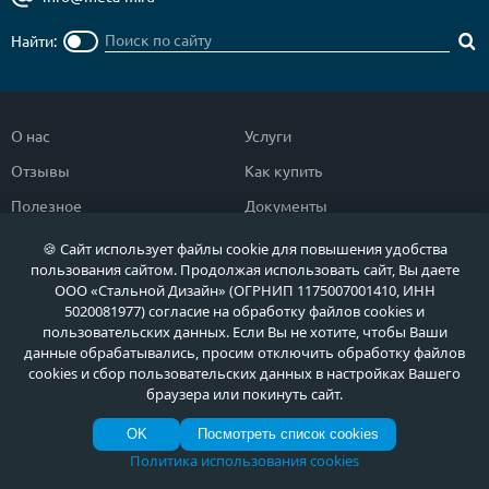
Найти:
О нас
Услуги
Отзывы
Как купить
Полезное
Документы
Новости
Фото продукции
🍪 Сайт использует файлы cookie для повышения удобства
пользования сайтом. Продолжая использовать сайт, Вы даете
Контакты
Гарантии и возврат
ООО «Стальной Дизайн» (ОГРНИП 1175007001410, ИНН
5020081977) согласие на обработку файлов cookies и
пользовательских данных. Если Вы не хотите, чтобы Ваши
Каталог дверей
Двери в дом
данные обрабатывались, просим отключить обработку файлов
Двери со скидкой
Парадные двери
cookies и сбор пользовательских данных в настройках Вашего
браузера или покинуть сайт.
Популярные двери
Двери в квартиру
OK
Посмотреть список cookies
Быстрый подбор двери
Тамбурные двери
Политика использования cookies
Двери класса ЭКОНОМ
Противопожарные двери