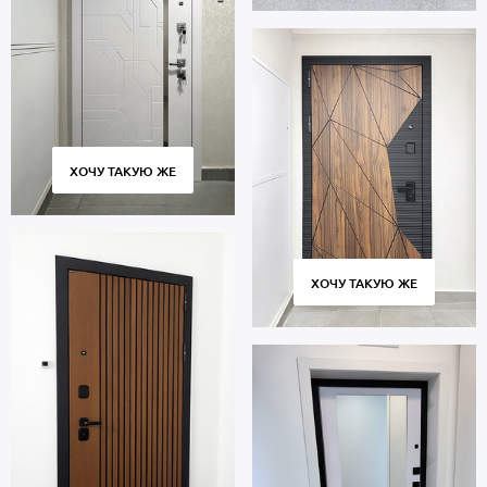
ХОЧУ ТАКУЮ ЖЕ
ХОЧУ ТАКУЮ ЖЕ