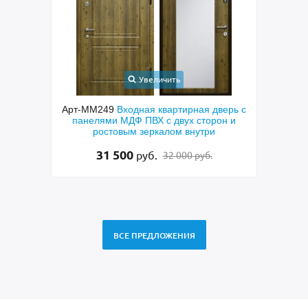
Увеличить
ходная
Арт-ММ249
Входная квартирная дверь с
Арт
ковым
панелями МДФ ПВХ с двух сторон и
техни
ой,
ростовым зеркалом внутри
и п
31 500
руб.
32 000 руб.
ВСЕ ПРЕДЛОЖЕНИЯ