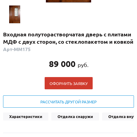
С реечным дизайном
(29)
ПО НАЗНАЧЕНИЮ
ПО ОСОБЕННОСТЯМ
Входная полуторастворчатая дверь с плитами
ПО КОНСТРУКЦИИ
МДФ с двух сторон, со стеклопакетом и ковкой
Арт-ММ175
Популярные двери
89 000
руб.
Двери со скидкой
ОФОРМИТЬ ЗАЯВКУ
ДВЕРИ С ТЕРМОРАЗРЫВОМ
ГАЛЕРЕЯ
РАССЧИТАТЬ ДРУГОЙ РАЗМЕР
ОПЛАТА
Характеристики
Отделка снаружи
Отделка внут
ДОСТАВКА
УСТАНОВКА