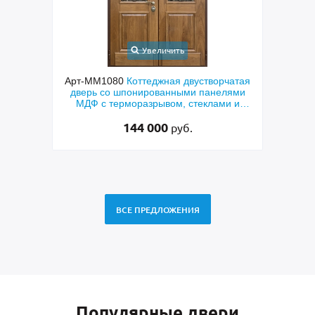
Увеличить
ходная
Арт-ММ1080
Коттеджная двустворчатая
Арт-
й МДФ
дверь со шпонированными панелями
терм
мным
МДФ с терморазрывом, стеклами и
кор
коваными решетками
144 000
руб.
ВСЕ ПРЕДЛОЖЕНИЯ
Популярные двери