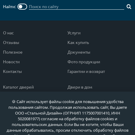
Найти:
О нас
Услуги
Отзывы
Как купить
Полезное
Документы
Новости
Фото продукции
Контакты
Гарантии и возврат
Каталог дверей
Двери в дом
Двери со скидкой
Парадные двери
🍪 Сайт использует файлы cookie для повышения удобства
Популярные двери
Двери в квартиру
пользования сайтом. Продолжая использовать сайт, Вы даете
ООО «Стальной Дизайн» (ОГРНИП 1175007001410, ИНН
Быстрый подбор двери
Тамбурные двери
5020081977) согласие на обработку файлов cookies и
пользовательских данных. Если Вы не хотите, чтобы Ваши
Двери класса ЭКОНОМ
Противопожарные двери
данные обрабатывались, просим отключить обработку файлов