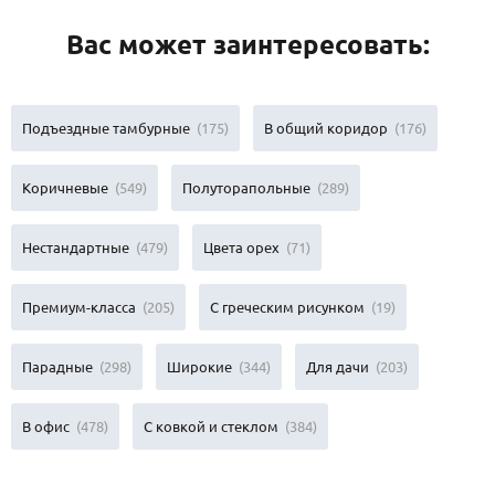
Вас может заинтересовать:
Подъездные тамбурные
(175)
В общий коридор
(176)
Коричневые
(549)
Полуторапольные
(289)
Нестандартные
(479)
Цвета орех
(71)
Премиум-класса
(205)
С греческим рисунком
(19)
Парадные
(298)
Широкие
(344)
Для дачи
(203)
В офис
(478)
С ковкой и стеклом
(384)