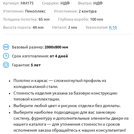
Артикул:
ММ175
Снаружи:
МДФ
Внутри:
МДФ
О НАС
Утепление:
Пеноплекс
Уплотнение:
2 контура
Толщина полотна:
65 мм
Глубина короба:
100 мм
КОНТАКТЫ
Высота порога:
44 мм
Металл:
2 мм
Технология:
K-10
Металлические двери от производителя с доставкой и установкой в
Базовый размер:
2000х800 мм
Москве и МО
Срок изготовления:
от 4 дней
НАЙТИ:
Гарантия:
5 лет
ПН-СБ - с 9:00 до 21:00, ВС - до 19:00
+7 (495) 411-44-41
Полотно и каркас — сложногнутый профиль из
холоднокатаной стали.
INFO@META-M.RU
Стоимость изделия указана за базовую конструкцию
типовой комплектации.
ЗАПРОСИТЬ РАСЧЕТ
Выберите любой цвет и рисунок отделки без доплаты.
Выберите наиболее подходящую для вас замковую
систему, фурнитуру и дополнительные элементы двери из
Каталог
Распродажа
Как купить
нашего каталога — для уточнения стоимости и сроков
исполнения заказа обращайтесь к нашим консультантам!
Записаться на замер