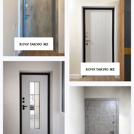
ХОЧУ ТАКУЮ ЖЕ
ХОЧУ ТАКУЮ ЖЕ