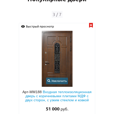
3
/
7
Быстрый просмотр
Быс
Увеличить
иру с
Арт-ММ188
Входная теплоизоляционная
Арт
тием
дверь с коричневыми плитами МДФ с
МД
 (с
двух сторон, с узким стеклом и ковкой
51 000
руб.