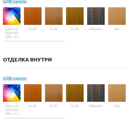
МДФ-панели
Цвет из
A-30
A-35
A-40
Абрикос
Ант
палитры
RAL - на
выбор
ОТДЕЛКА ВНУТРИ
МДФ-панели
Цвет из
A-30
A-35
A-40
Абрикос
Ант
палитры
RAL - на
выбор