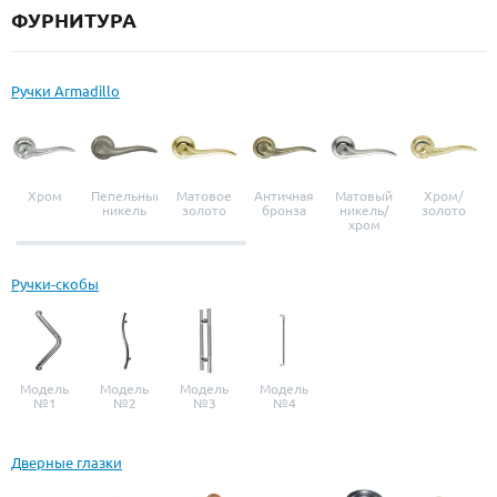
ФУРНИТУРА
Ручки Armadillo
Хром
Пепельный
Матовое
Античная
Матовый
Хром/
никель
золото
бронза
никель/
золото
хром
Ручки-скобы
Модель
Модель
Модель
Модель
№1
№2
№3
№4
Дверные глазки