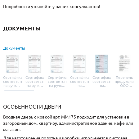
Подробности уточняйте у наших консультантов!
ДОКУМЕНТЫ
Документы
Сертификат
Сертификат
Сертификат
Сертификат
Сертификат
Перечень
соответствия
соответствия
соответствия
соответствия
соответствия
продукции
на ручки и
на ручки-
на ручки-
на
на
ООО
броненакладки
защелки
защелки
дверные
уплотнители
«УЗК», не
«Armadillo»
«Fuaro»
«Punto»
доводчики
«Schlegel
требующей
«Ajax»
Q-Lon»
сертификаци
ОСОБЕННОСТИ ДВЕРИ
Входная дверь с ковкой арт. ММ175 подходит для установки в
загородный дом, квартиру, административное здание, кафе или
магазин.
Для изготовления полотна и коробки используется листовая