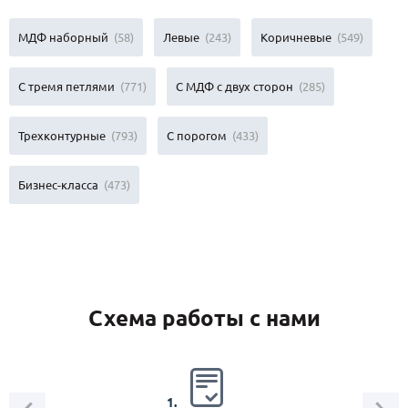
МДФ наборный
(58)
Левые
(243)
Коричневые
(549)
С тремя петлями
(771)
С МДФ с двух сторон
(285)
Трехконтурные
(793)
С порогом
(433)
Бизнес-класса
(473)
Схема работы с нами
2.
1.