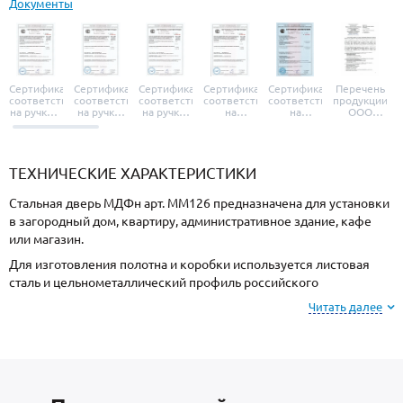
Документы
Сертификат
Сертификат
Сертификат
Сертификат
Сертификат
Перечень
соответствия
соответствия
соответствия
соответствия
соответствия
продукции
на ручки и
на ручки-
на ручки-
на
на
ООО
броненакладки
защелки
защелки
дверные
уплотнители
«УЗК», не
«Armadillo»
«Fuaro»
«Punto»
доводчики
«Schlegel
требующей
«Ajax»
Q-Lon»
сертификаци
ТЕХНИЧЕСКИЕ ХАРАКТЕРИСТИКИ
Стальная дверь МДФн арт. ММ126 предназначена для установки
в загородный дом, квартиру, административное здание, кафе
или магазин.
Для изготовления полотна и коробки используется листовая
сталь и цельнометаллический профиль российского
производства, сечением 2 мм. Готовая конструкция имеет
Читать далее
повышенную прочность и взломостойкость.
Отделка снаружи МДФ, внутри МДФ. Выбирайте цвет и тип
покрытия МДФ-панели из образцов на сайте или у замерщика.
В комплектацию двери входят: теплоизоляция пеноплекс с