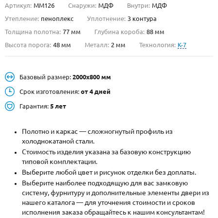
Артикул:
ММ126
Снаружи:
МДФ
Внутри:
МДФ
О НАС
Утепление:
пеноплекс
Уплотнение:
3 контура
Толщина полотна:
77 мм
Глубина короба:
88 мм
КОНТАКТЫ
Высота порога:
48 мм
Металл:
2 мм
Технология:
K-7
Металлические двери от производителя с доставкой и установкой в
Базовый размер:
2000х800 мм
Москве и МО
Срок изготовления:
от 4 дней
НАЙТИ:
Гарантия:
5 лет
ПН-СБ - с 9:00 до 21:00, ВС - до 19:00
+7 (495) 411-44-41
Полотно и каркас — сложногнутый профиль из
холоднокатаной стали.
INFO@META-M.RU
Стоимость изделия указана за базовую конструкцию
типовой комплектации.
ЗАПРОСИТЬ РАСЧЕТ
Выберите любой цвет и рисунок отделки без доплаты.
Выберите наиболее подходящую для вас замковую
систему, фурнитуру и дополнительные элементы двери из
Каталог
Распродажа
Как купить
нашего каталога — для уточнения стоимости и сроков
исполнения заказа обращайтесь к нашим консультантам!
Записаться на замер