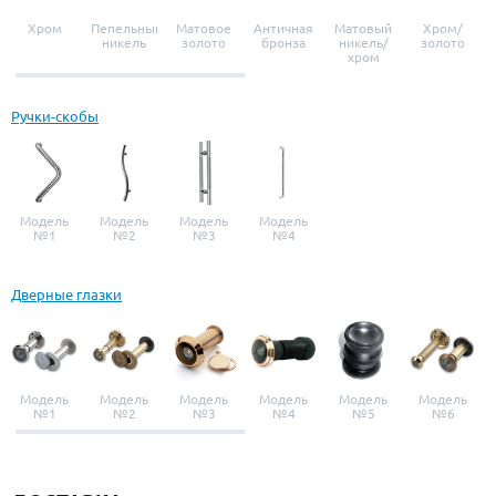
Хром
Пепельный
Матовое
Античная
Матовый
Хром/
никель
золото
бронза
никель/
золото
хром
Ручки-скобы
Модель
Модель
Модель
Модель
№1
№2
№3
№4
Дверные глазки
Модель
Модель
Модель
Модель
Модель
Модель
№1
№2
№3
№4
№5
№6