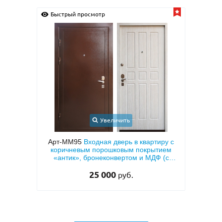
Быстрый просмотр
Быс
Увеличить
ионная
Арт-ММ95
Входная дверь в квартиру с
Арт-
ДФ с
коричневым порошковым покрытием
овкой
«антик», бронеконвертом и МДФ (с
теплоизоляцией)
25 000
руб.