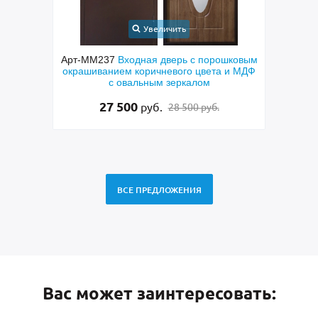
Увеличить
Арт-ММ237
Входная дверь с порошковым
Арт-
рь с
окрашиванием коричневого цвета и МДФ
сера
кобой,
с овальным зеркалом
ением
27 500
руб.
28 500 руб.
ВСЕ ПРЕДЛОЖЕНИЯ
Вас может заинтересовать: