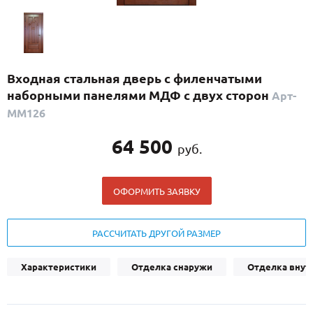
С реечным дизайном
(29)
ПО НАЗНАЧЕНИЮ
ПО ОСОБЕННОСТЯМ
Входная стальная дверь с филенчатыми
ПО КОНСТРУКЦИИ
наборными панелями МДФ с двух сторон
Арт-
ММ126
Популярные двери
64 500
руб.
Двери со скидкой
ОФОРМИТЬ ЗАЯВКУ
ДВЕРИ С ТЕРМОРАЗРЫВОМ
ГАЛЕРЕЯ
РАССЧИТАТЬ ДРУГОЙ РАЗМЕР
ОПЛАТА
Характеристики
Отделка снаружи
Отделка внут
ДОСТАВКА
УСТАНОВКА