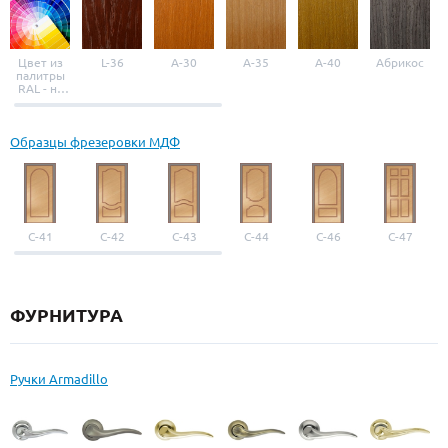
Цвет из
L-36
A-30
A-35
A-40
Абрикос
палитры
RAL - на
выбор
Образцы фрезеровки МДФ
С-41
С-42
С-43
С-44
С-46
С-47
ФУРНИТУРА
Ручки Armadillo