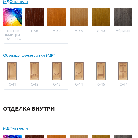
МДФ-панели
Цвет из
L-36
A-30
A-35
A-40
Абрикос
палитры
RAL - на
выбор
Образцы фрезеровки МДФ
С-41
С-42
С-43
С-44
С-46
С-47
ОТДЕЛКА ВНУТРИ
МДФ-панели