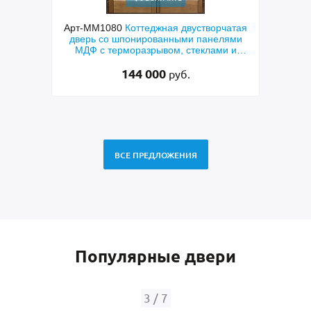
ходная
Арт-ММ1080
Коттеджная двустворчатая
Арт-
й МДФ
дверь со шпонированными панелями
терм
мным
МДФ с терморазрывом, стеклами и
кор
коваными решетками
144 000
руб.
ВСЕ ПРЕДЛОЖЕНИЯ
Популярные двери
3
/
7