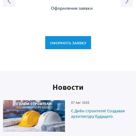
Оформление заявки
Зам
спец
ОФОРМИТЬ ЗАЯВКУ
Новоcти
07 Авг 2026
С Днём строителя! Создавая
архитектуру будущего