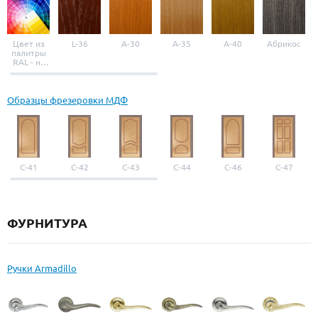
Цвет из
L-36
A-30
A-35
A-40
Абрикос
палитры
RAL - на
выбор
Образцы фрезеровки МДФ
С-41
С-42
С-43
С-44
С-46
С-47
ФУРНИТУРА
Ручки Armadillo