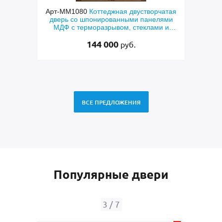
я двустворчатая
Арт-ММ578
Входная утепленная дверь с
ными панелями
терморазрывом, белыми наличниками,
м, стеклами и
коричневыми плитами МДФ (окрас по
етками
RAL) и стеклом
48 500
руб.
руб.
ВСЕ ПРЕДЛОЖЕНИЯ
Популярные двери
4
/
7