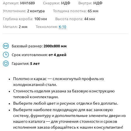
Артикул:
ММ1689
Снаружи:
МДФ
Внутри:
МДФ
О НАС
Уплотнение:
2 контура
Толщина полотна:
65 мм
Глубина короба:
100 мм
Высота порога:
44 мм
КОНТАКТЫ
Металл:
2 мм
Технология:
K-10
Металлические двери от производителя с доставкой и установкой в
Базовый размер:
2000х800 мм
Москве и МО
Срок изготовления:
от 4 дней
НАЙТИ:
Гарантия:
5 лет
ПН-СБ - с 9:00 до 21:00, ВС - до 19:00
+7 (495) 411-44-41
Полотно и каркас — сложногнутый профиль из
холоднокатаной стали.
INFO@META-M.RU
Стоимость изделия указана за базовую конструкцию
типовой комплектации.
ЗАПРОСИТЬ РАСЧЕТ
Выберите любой цвет и рисунок отделки без доплаты.
Выберите наиболее подходящую для вас замковую
систему, фурнитуру и дополнительные элементы двери из
Каталог
Распродажа
Как купить
нашего каталога — для уточнения стоимости и сроков
исполнения заказа обращайтесь к нашим консультантам!
Записаться на замер