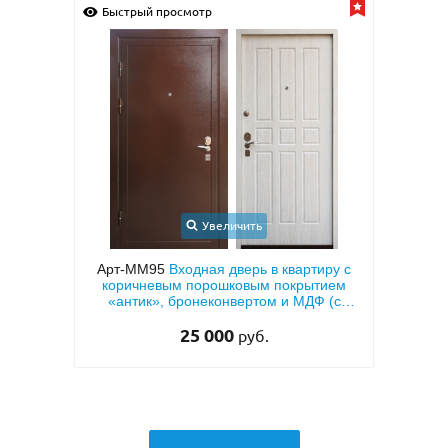
Быстрый просмотр
ичить
Увеличить
верь в квартиру с
Арт-ММ50
Входная квартирная дверь с
ковым покрытием
МДФ ПВХ коричневого цвета с двух
вертом и МДФ (с
сторон
ляцией)
0
27 000
руб.
руб.
29 500 руб.