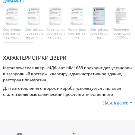
Документы
Сертификат
Сертификат
Сертификат
Сертификат
Сертификат
Перечень
соответствия
соответствия
соответствия
соответствия
соответствия
продукции
на ручки и
на ручки-
на ручки-
на
на
ООО
броненакладки
защелки
защелки
дверные
уплотнители
«УЗК», не
«Armadillo»
«Fuaro»
«Punto»
доводчики
«Schlegel
требующей
«Ajax»
Q-Lon»
сертификаци
ХАРАКТЕРИСТИКИ ДВЕРИ
Металлическая дверь МДФ арт. ММ1689 подходит для установки
в загородный коттедж, квартиру, административное здание,
ресторан или магазин.
Для изготовления створок и короба используется листовая
сталь и цельнометаллический профиль отечественного
производства, толщиной 2 мм. Готовая конструкция имеет
Читать далее
повышенную прочность и устойчивость к силовому взлому.
Отделка снаружи МДФ, внутри МДФ. Вы можете выбрать цвет и
фактуру покрытия.
В типовую комплектацию входят: теплоизоляционный материал