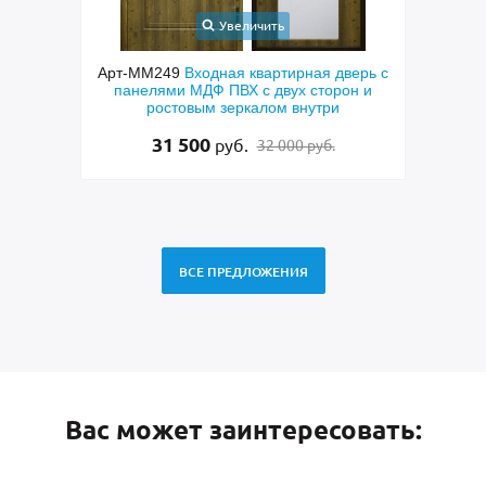
ичить
Увеличить
квартирная дверь с
Арт-ММ265
Полуторастворчатая входная
с двух сторон и
дверь с боковой вставкой, порошковым
алом внутри
синим покрытием, ручкой-скобой,
стеклами и ковкой
48 500
руб.
32 000 руб.
49 500 руб.
ВСЕ ПРЕДЛОЖЕНИЯ
Вас может заинтересовать: