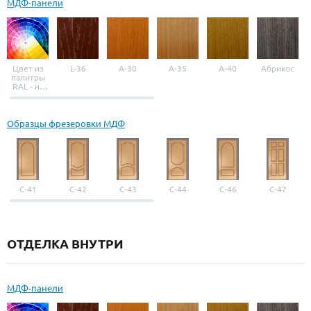
МДФ-панели
Цвет из
L-36
A-30
A-35
A-40
Абрикос
палитры
RAL - на
выбор
Образцы фрезеровки МДФ
С-41
С-42
С-43
С-44
С-46
С-47
ОТДЕЛКА ВНУТРИ
МДФ-панели