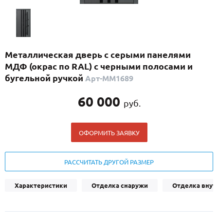
С реечным дизайном
(29)
ПО НАЗНАЧЕНИЮ
ПО ОСОБЕННОСТЯМ
Металлическая дверь с серыми панелями
ПО КОНСТРУКЦИИ
МДФ (окрас по RAL) с черными полосами и
бугельной ручкой
Арт-ММ1689
Популярные двери
60 000
руб.
Двери со скидкой
ОФОРМИТЬ ЗАЯВКУ
ДВЕРИ С ТЕРМОРАЗРЫВОМ
ГАЛЕРЕЯ
РАССЧИТАТЬ ДРУГОЙ РАЗМЕР
ОПЛАТА
Характеристики
Отделка снаружи
Отделка внут
ДОСТАВКА
УСТАНОВКА