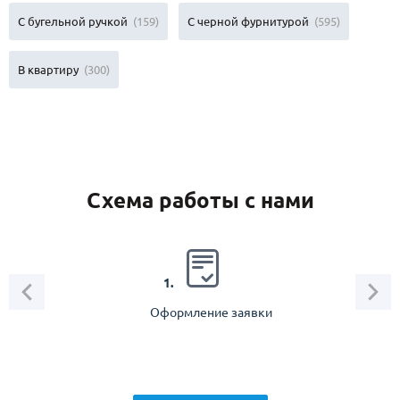
С бугельной ручкой
(159)
С черной фурнитурой
(595)
В квартиру
(300)
Схема работы с нами
2.
1.
Оформление заявки
Зам
спец