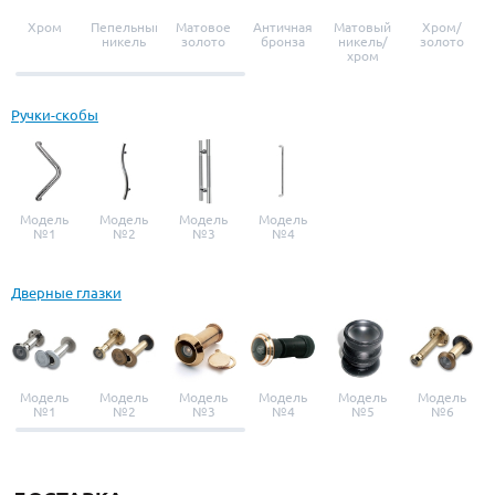
Хром
Пепельный
Матовое
Античная
Матовый
Хром/
никель
золото
бронза
никель/
золото
хром
Ручки-скобы
Модель
Модель
Модель
Модель
№1
№2
№3
№4
Дверные глазки
Модель
Модель
Модель
Модель
Модель
Модель
№1
№2
№3
№4
№5
№6