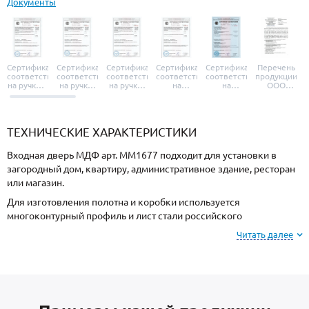
Документы
Сертификат
Сертификат
Сертификат
Сертификат
Сертификат
Перечень
соответствия
соответствия
соответствия
соответствия
соответствия
продукции
на ручки и
на ручки-
на ручки-
на
на
ООО
броненакладки
защелки
защелки
дверные
уплотнители
«УЗК», не
«Armadillo»
«Fuaro»
«Punto»
доводчики
«Schlegel
требующей
«Ajax»
Q-Lon»
сертификаци
ТЕХНИЧЕСКИЕ ХАРАКТЕРИСТИКИ
Входная дверь МДФ арт. ММ1677 подходит для установки в
загородный дом, квартиру, административное здание, ресторан
или магазин.
Для изготовления полотна и коробки используется
многоконтурный профиль и лист стали российского
производства, сечением 2 мм. Готовая конструкция имеет
Читать далее
повышенную прочность и надежность.
Для отделки с внешней стороны используется МДФ, и МДФ с
внутренней стороны. Выбирайте цвет и фактуру покрытия под
оформление фасада или внутренних интерьеров.