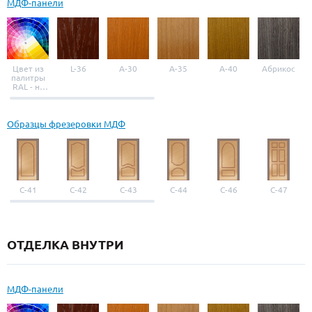
МДФ-панели
Цвет из
L-36
A-30
A-35
A-40
Абрикос
палитры
RAL - на
выбор
Образцы фрезеровки МДФ
С-41
С-42
С-43
С-44
С-46
С-47
ОТДЕЛКА ВНУТРИ
МДФ-панели