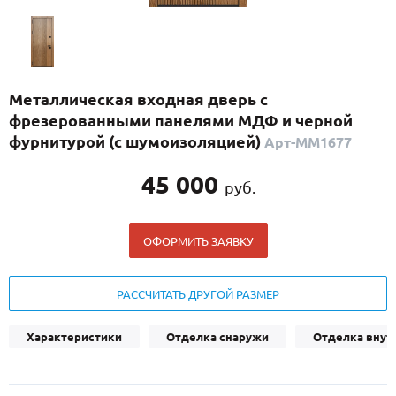
С реечным дизайном
(29)
ПО НАЗНАЧЕНИЮ
ПО ОСОБЕННОСТЯМ
Металлическая входная дверь с
ПО КОНСТРУКЦИИ
фрезерованными панелями МДФ и черной
фурнитурой (с шумоизоляцией)
Арт-ММ1677
Популярные двери
45 000
руб.
Двери со скидкой
ОФОРМИТЬ ЗАЯВКУ
ДВЕРИ С ТЕРМОРАЗРЫВОМ
ГАЛЕРЕЯ
РАССЧИТАТЬ ДРУГОЙ РАЗМЕР
ОПЛАТА
Характеристики
Отделка снаружи
Отделка внут
ДОСТАВКА
УСТАНОВКА