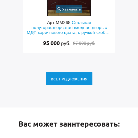
Увеличить
 дверь
Арт-ММ268
Стальная
Арт
еклами
полуторастворчатая входная дверь с
техни
МДФ коричневого цвета, с ручкой-скобой,
и п
латунными отбойниками и остеклением
95 000
руб.
97 000 руб.
ВСЕ ПРЕДЛОЖЕНИЯ
Вас может заинтересовать: