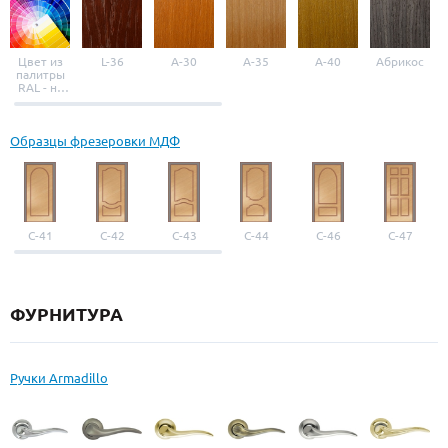
Цвет из
L-36
A-30
A-35
A-40
Абрикос
палитры
RAL - на
выбор
Образцы фрезеровки МДФ
С-41
С-42
С-43
С-44
С-46
С-47
ФУРНИТУРА
Ручки Armadillo