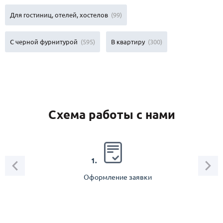
Для гостиниц, отелей, хостелов
(99)
С черной фурнитурой
(595)
В квартиру
(300)
Схема работы с нами
2.
1.
Оформление заявки
Зам
спец