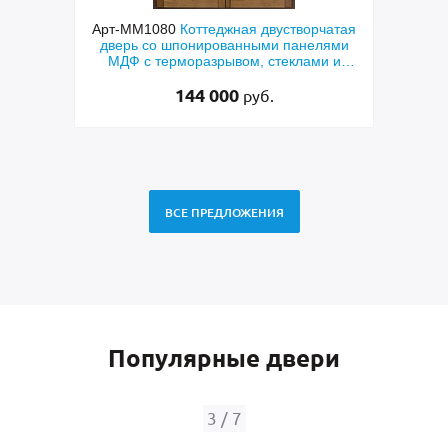
ходная
Арт-ММ1080
Коттеджная двустворчатая
Арт-
й МДФ
дверь со шпонированными панелями
терм
мным
МДФ с терморазрывом, стеклами и
кор
коваными решетками
144 000
руб.
ВСЕ ПРЕДЛОЖЕНИЯ
Популярные двери
3
/
7