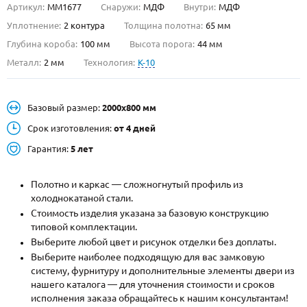
Артикул:
ММ1677
Снаружи:
МДФ
Внутри:
МДФ
О НАС
Уплотнение:
2 контура
Толщина полотна:
65 мм
Глубина короба:
100 мм
Высота порога:
44 мм
КОНТАКТЫ
Металл:
2 мм
Технология:
K-10
Металлические двери от производителя с доставкой и установкой в
Базовый размер:
2000х800 мм
Москве и МО
Срок изготовления:
от 4 дней
НАЙТИ:
Гарантия:
5 лет
ПН-СБ - с 9:00 до 21:00, ВС - до 19:00
+7 (495) 411-44-41
Полотно и каркас — сложногнутый профиль из
холоднокатаной стали.
INFO@META-M.RU
Стоимость изделия указана за базовую конструкцию
типовой комплектации.
ЗАПРОСИТЬ РАСЧЕТ
Выберите любой цвет и рисунок отделки без доплаты.
Выберите наиболее подходящую для вас замковую
систему, фурнитуру и дополнительные элементы двери из
Каталог
Распродажа
Как купить
нашего каталога — для уточнения стоимости и сроков
исполнения заказа обращайтесь к нашим консультантам!
Записаться на замер