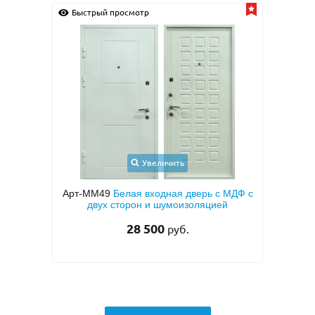
Быстрый просмотр
Быс
Увеличить
иру с
Арт-ММ49
Белая входная дверь с МДФ с
Арт
тием
двух сторон и шумоизоляцией
МД
 (с
28 500
руб.