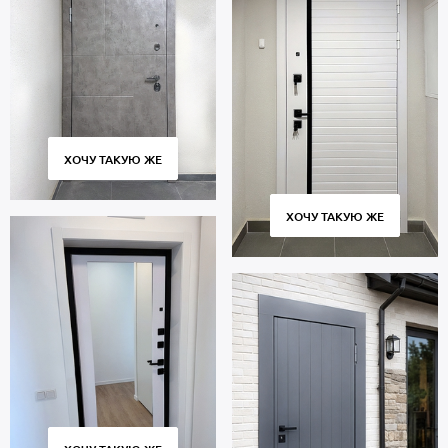
ХОЧУ ТАКУЮ ЖЕ
ХОЧУ ТАКУЮ ЖЕ