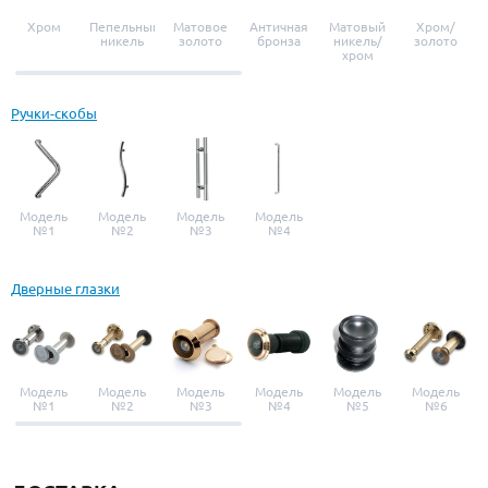
Хром
Пепельный
Матовое
Античная
Матовый
Хром/
никель
золото
бронза
никель/
золото
хром
Ручки-скобы
Модель
Модель
Модель
Модель
№1
№2
№3
№4
Дверные глазки
Модель
Модель
Модель
Модель
Модель
Модель
№1
№2
№3
№4
№5
№6