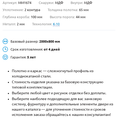
Артикул:
ММ1674
Снаружи:
МДФ
Внутри:
МДФ
О НАС
Уплотнение:
2 контура
Толщина полотна:
65 мм
Глубина короба:
100 мм
Высота порога:
44 мм
КОНТАКТЫ
Металл:
2 мм
Технология:
K-10
Металлические двери от производителя с доставкой и установкой в
Базовый размер:
2000х800 мм
Москве и МО
Срок изготовления:
от 4 дней
НАЙТИ:
Гарантия:
5 лет
ПН-СБ - с 9:00 до 21:00, ВС - до 19:00
+7 (495) 411-44-41
Полотно и каркас — сложногнутый профиль из
холоднокатаной стали.
INFO@META-M.RU
Стоимость изделия указана за базовую конструкцию
типовой комплектации.
ЗАПРОСИТЬ РАСЧЕТ
Выберите любой цвет и рисунок отделки без доплаты.
Выберите наиболее подходящую для вас замковую
систему, фурнитуру и дополнительные элементы двери из
Каталог
Распродажа
Как купить
нашего каталога — для уточнения стоимости и сроков
исполнения заказа обращайтесь к нашим консультантам!
Записаться на замер