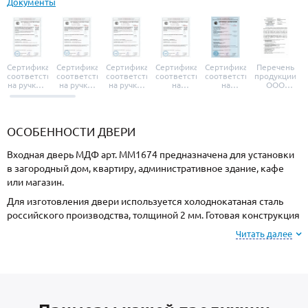
Документы
Сертификат
Сертификат
Сертификат
Сертификат
Сертификат
Перечень
соответствия
соответствия
соответствия
соответствия
соответствия
продукции
на ручки и
на ручки-
на ручки-
на
на
ООО
броненакладки
защелки
защелки
дверные
уплотнители
«УЗК», не
«Armadillo»
«Fuaro»
«Punto»
доводчики
«Schlegel
требующей
«Ajax»
Q-Lon»
сертификаци
ОСОБЕННОСТИ ДВЕРИ
Входная дверь МДФ арт. ММ1674 предназначена для установки
в загородный дом, квартиру, административное здание, кафе
или магазин.
Для изготовления двери используется холоднокатаная сталь
российского производства, толщиной 2 мм. Готовая конструкция
имеет повышенную прочность и взломостойкость.
Читать далее
Отделка снаружи МДФ, внутри МДФ. Вы можете выбрать цвет и
фактуру покрытия.
В типовую комплектацию входят: теплоизоляционный материал
отсутствует для поддержания комфортной температуры внутри