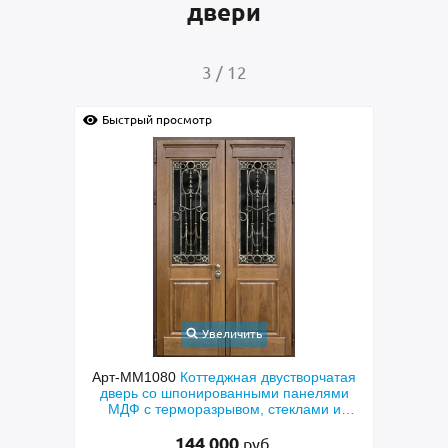
двери
3
/
12
Быстрый просмотр
Быс
Увеличить
ходная
Арт-ММ1080
Коттеджная двустворчатая
Арт-
й МДФ
дверь со шпонированными панелями
терм
мным
МДФ с терморазрывом, стеклами и
кор
коваными решетками
144 000
руб.