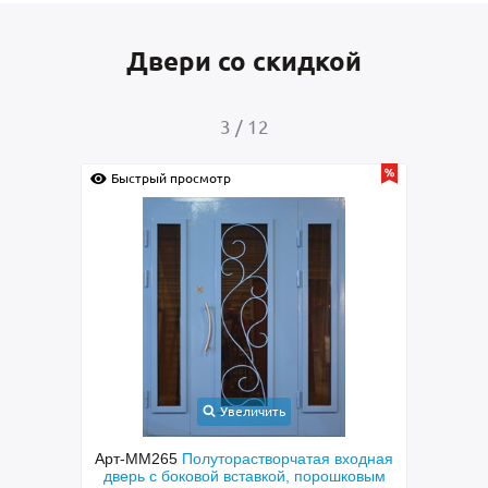
Двери со скидкой
3
/
12
Быстрый просмотр
Быс
Увеличить
Арт-ММ265
Полуторастворчатая входная
Арт-
рь с
дверь с боковой вставкой, порошковым
с кор