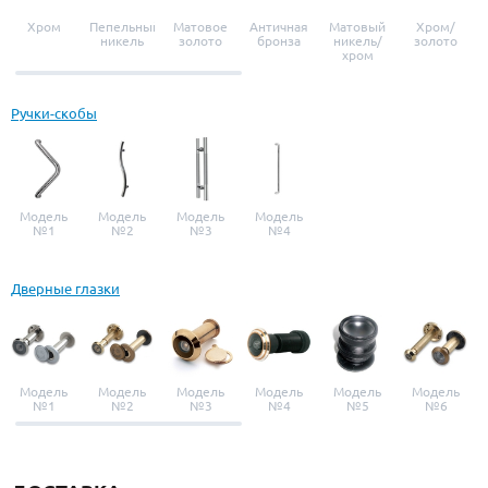
Хром
Пепельный
Матовое
Античная
Матовый
Хром/
никель
золото
бронза
никель/
золото
хром
Ручки-скобы
Модель
Модель
Модель
Модель
№1
№2
№3
№4
Дверные глазки
Модель
Модель
Модель
Модель
Модель
Модель
№1
№2
№3
№4
№5
№6