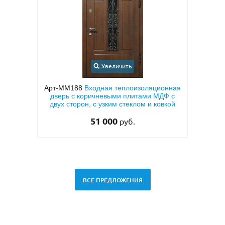
Увеличить
иру с
Арт-ММ188
Входная теплоизоляционная
Арт-
тием
дверь с коричневыми плитами МДФ с
напы
 (с
двух сторон, с узким стеклом и ковкой
51 000
руб.
ВСЕ ПРЕДЛОЖЕНИЯ