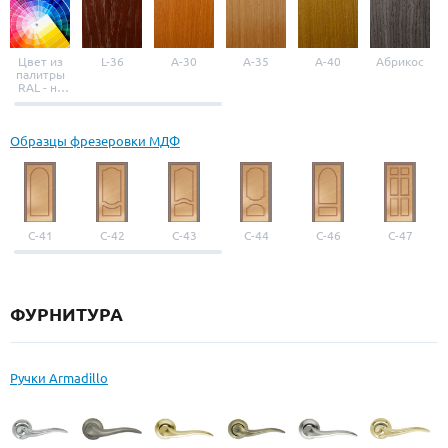
Цвет из
L-36
A-30
A-35
A-40
Абрикос
палитры
RAL - на
выбор
Образцы фрезеровки МДФ
С-41
С-42
С-43
С-44
С-46
С-47
ФУРНИТУРА
Ручки Armadillo