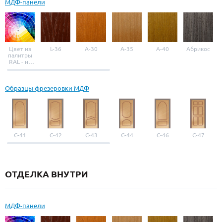
МДФ-панели
Цвет из
L-36
A-30
A-35
A-40
Абрикос
палитры
RAL - на
выбор
Образцы фрезеровки МДФ
С-41
С-42
С-43
С-44
С-46
С-47
ОТДЕЛКА ВНУТРИ
МДФ-панели