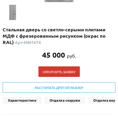
С реечным дизайном
(29)
ПО НАЗНАЧЕНИЮ
ПО ОСОБЕННОСТЯМ
Стальная дверь со светло-серыми плитами
ПО КОНСТРУКЦИИ
МДФ с фрезерованным рисунком (окрас по
RAL)
Арт-ММ1674
Популярные двери
45 000
руб.
Двери со скидкой
ОФОРМИТЬ ЗАЯВКУ
ДВЕРИ С ТЕРМОРАЗРЫВОМ
ГАЛЕРЕЯ
РАССЧИТАТЬ ДРУГОЙ РАЗМЕР
ОПЛАТА
Характеристики
Отделка снаружи
Отделка внут
ДОСТАВКА
УСТАНОВКА