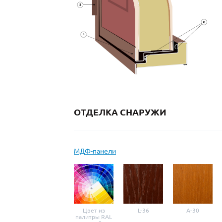
ОТДЕЛКА СНАРУЖИ
МДФ-панели
Цвет из
L-36
A-30
палитры RAL