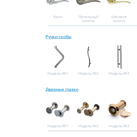
Хром
Пепельный
Матовое
никель
золото
Ручки-скобы
Модель №1
Модель №2
Модель №3
Дверные глазки
Модель №1
Модель №2
Модель №3