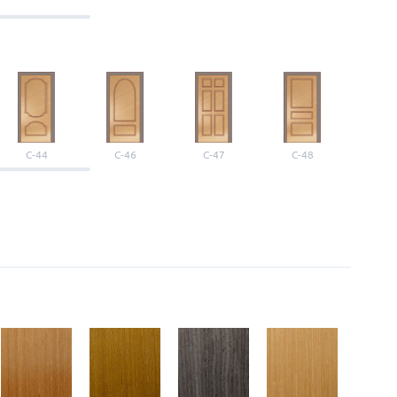
С-44
С-46
С-47
С-48
С-4