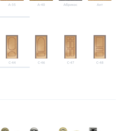
A-35
A-40
Абрикос
Ант
Б-1
С-44
С-46
С-47
С-48
С-4