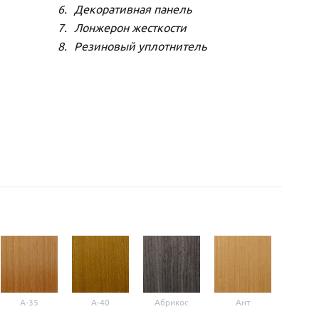
Декоративная панель
Лонжерон жесткости
Резиновый уплотнитель
A-35
A-40
Абрикос
Ант
Б-1