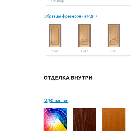
- на выбор
Образцы фрезеровки МДФ
С-41
С-42
С-43
ОТДЕЛКА ВНУТРИ
МДФ-панели