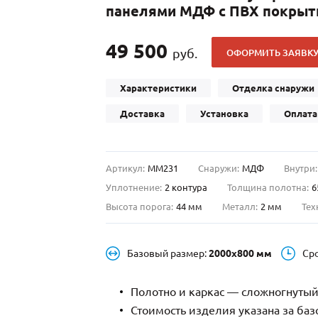
панелями МДФ с ПВХ покрыти
С отбойником
203)
(91)
С кнокером
42)
(94)
49 500
руб.
ОФОРМИТЬ ЗАЯВК
твенных зданий
С импостами
(93)
(73)
ина
С карнизом
(49)
(207)
Характеристики
Отделка снаружи
рощитовой
С витражами
(14)
(11)
Доставка
Установка
Оплата
ые холлы
В современном стиле
(23)
(183)
Артикул:
ММ231
Снаружи:
МДФ
Внутри:
Уплотнение:
2 контура
Толщина полотна:
6
Высота порога:
44 мм
Металл:
2 мм
Тех
Базовый размер:
2000х800 мм
Ср
Полотно и каркас — сложногнутый
Стоимость изделия указана за ба