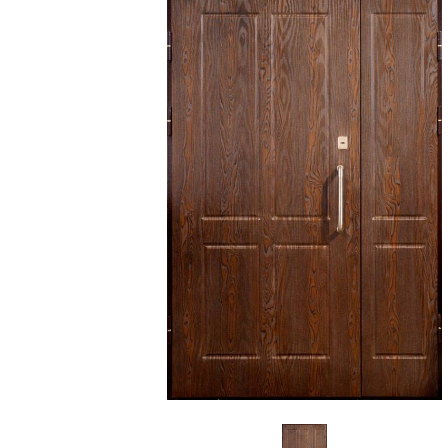
С зеркалом
Для дачи
(13)
(
С выдавленным рисунком
Для бани
(35)
(
С металлобагетом
Для общес
(571)
Белые
Для магаз
(108)
С геометрическим рисунком
Для элект
(46)
С реечным дизайном
В лифтов
(29)