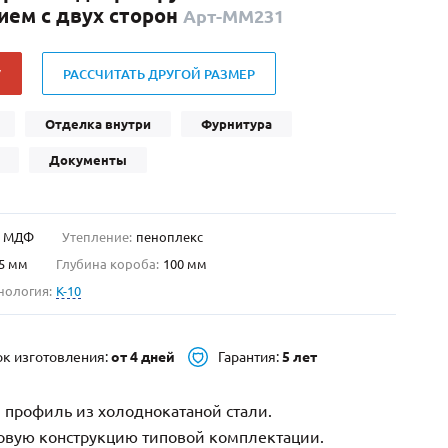
ем с двух сторон
Арт-ММ231
Нестандартные
(479)
Двустворчатые
(42)
У
РАССЧИТАТЬ ДРУГОЙ РАЗМЕР
С фрамугой
(265)
С внутренним открыванием
(2)
Отделка внутри
Фурнитура
4-го класса защиты
(499)
Документы
Полуторапольные
(289)
МДФ
Утепление:
пеноплекс
5 мм
Глубина короба:
100 мм
нология:
K-10
ок изготовления:
от 4 дней
Гарантия:
5 лет
 профиль из холоднокатаной стали.
зовую конструкцию типовой комплектации.