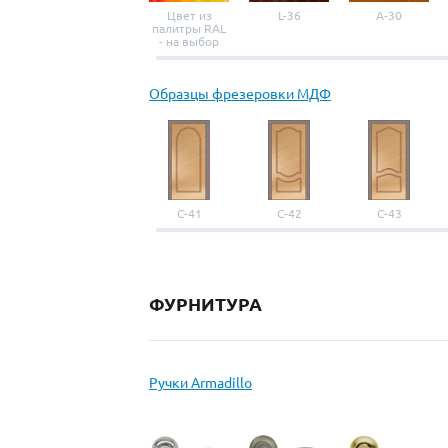
Цвет из
L-36
A-30
палитры RAL
- на выбор
Образцы фрезеровки МДФ
С-41
С-42
С-43
ФУРНИТУРА
Ручки Armadillo