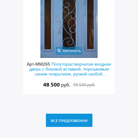
Увеличить
орная
Арт-ММ265
Полуторастворчатая входная
Арт
еклами
дверь с боковой вставкой, порошковым
техн
нием
синим покрытием, ручкой-скобой,
скобо
стеклами и ковкой
48 500
руб.
49 500 руб.
ВСЕ ПРЕДЛОЖЕНИЯ