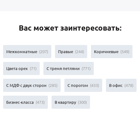
Вас может заинтересовать:
Межкомнатные
(207)
Правые
(244)
Коричневые
(549)
Цвета орех
(71)
С тремя петлями
(771)
С МДФ с двух сторон
(285)
С порогом
(433)
В офис
(478)
Бизнес-класса
(473)
В квартиру
(300)