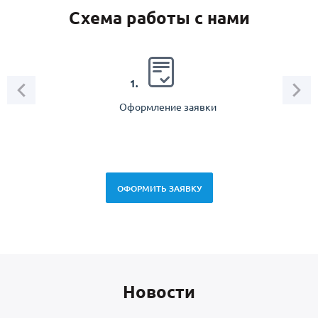
Схема работы с нами
2.
1.
Оформление заявки
Зам
спец
ОФОРМИТЬ ЗАЯВКУ
Новоcти