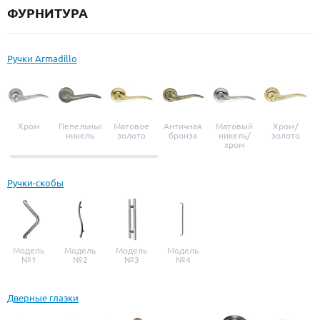
ФУРНИТУРА
Ручки Armadillo
Хром
Пепельный
Матовое
Античная
Матовый
Хром/
никель
золото
бронза
никель/
золото
хром
Ручки-скобы
Модель
Модель
Модель
Модель
№1
№2
№3
№4
Дверные глазки