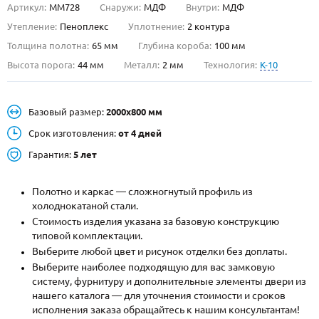
Артикул:
ММ728
Снаружи:
МДФ
Внутри:
МДФ
О НАС
Утепление:
Пеноплекс
Уплотнение:
2 контура
Толщина полотна:
65 мм
Глубина короба:
100 мм
КОНТАКТЫ
Высота порога:
44 мм
Металл:
2 мм
Технология:
K-10
Металлические двери от производителя с доставкой и установкой в
Базовый размер:
2000х800 мм
Москве и МО
Срок изготовления:
от 4 дней
НАЙТИ:
Гарантия:
5 лет
ПН-СБ - с 9:00 до 21:00, ВС - до 19:00
+7 (495) 411-44-41
Полотно и каркас — сложногнутый профиль из
холоднокатаной стали.
INFO@META-M.RU
Стоимость изделия указана за базовую конструкцию
типовой комплектации.
ЗАПРОСИТЬ РАСЧЕТ
Выберите любой цвет и рисунок отделки без доплаты.
Выберите наиболее подходящую для вас замковую
систему, фурнитуру и дополнительные элементы двери из
Каталог
Распродажа
Как купить
нашего каталога — для уточнения стоимости и сроков
исполнения заказа обращайтесь к нашим консультантам!
Записаться на замер