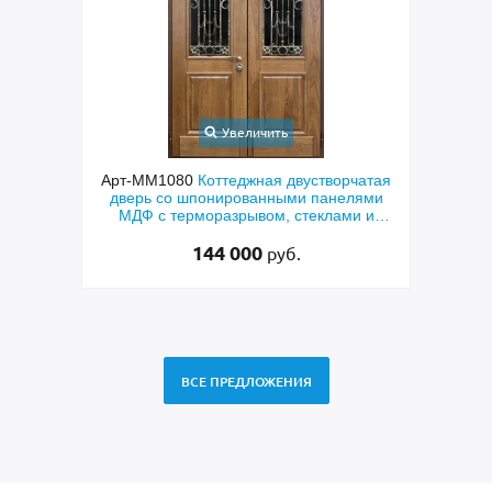
Увеличить
ходная
Арт-ММ1080
Коттеджная двустворчатая
Арт-
й МДФ
дверь со шпонированными панелями
терм
мным
МДФ с терморазрывом, стеклами и
кор
коваными решетками
144 000
руб.
ВСЕ ПРЕДЛОЖЕНИЯ