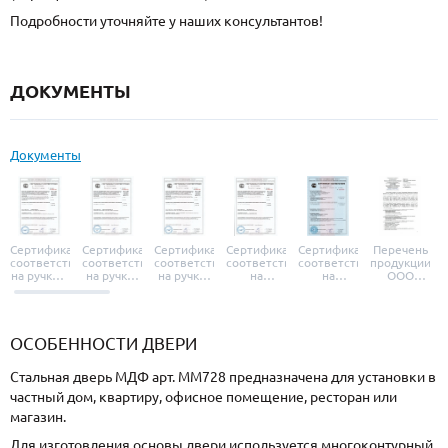
Подробности уточняйте у наших консультантов!
ДОКУМЕНТЫ
Документы
Сертификат
Сертификат
Сертификат
Сертификат
Сертификат
Перечень
соответствия
соответствия
соответствия
соответствия
соответствия
продукции
на ручки и
на ручки-
на ручки-
на
на
ООО
броненакладки
защелки
защелки
дверные
уплотнители
«УЗК», не
«Armadillo»
«Fuaro»
«Punto»
доводчики
«Schlegel
требующей
«Ajax»
Q-Lon»
сертификаци
ОСОБЕННОСТИ ДВЕРИ
Стальная дверь МДФ арт. ММ728 предназначена для установки в
частный дом, квартиру, офисное помещение, ресторан или
магазин.
Для изготовления основы двери используется многоконтурный