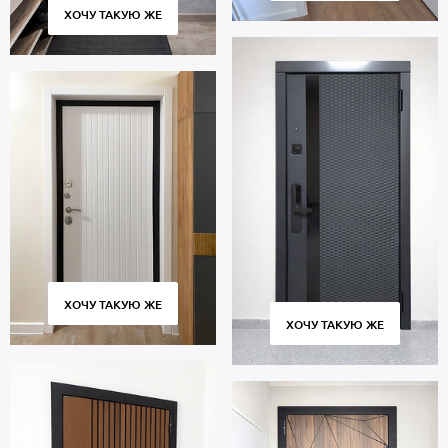
Московской области, профессиональный монтаж. Гарантийный
ХОЧУ ТАКУЮ ЖЕ
срок 5 лет.
ХОЧУ ТАКУЮ ЖЕ
ХОЧУ ТАКУЮ ЖЕ