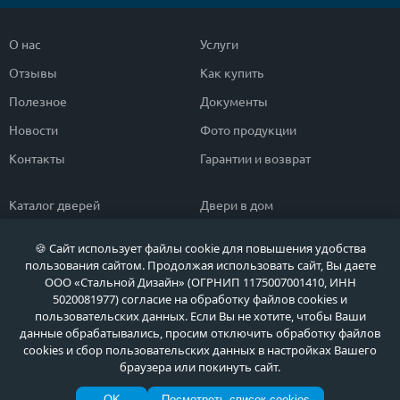
О нас
Услуги
Отзывы
Как купить
Полезное
Документы
Новости
Фото продукции
Контакты
Гарантии и возврат
Каталог дверей
Двери в дом
Двери со скидкой
Парадные двери
🍪 Сайт использует файлы cookie для повышения удобства
Популярные двери
Двери в квартиру
пользования сайтом. Продолжая использовать сайт, Вы даете
ООО «Стальной Дизайн» (ОГРНИП 1175007001410, ИНН
Быстрый подбор двери
Тамбурные двери
5020081977) согласие на обработку файлов cookies и
пользовательских данных. Если Вы не хотите, чтобы Ваши
Двери класса ЭКОНОМ
Противопожарные двери
данные обрабатывались, просим отключить обработку файлов
cookies и сбор пользовательских данных в настройках Вашего
браузера или покинуть сайт.
Политика обработки персональных данных
OK
Посмотреть список cookies