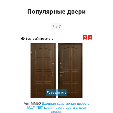
Популярные двери
3
/
7
Быстрый просмотр
Быс
Увеличить
иру с
Арт-ММ50
Входная квартирная дверь с
Арт-
тием
МДФ ПВХ коричневого цвета с двух
две
 (с
сторон
двух