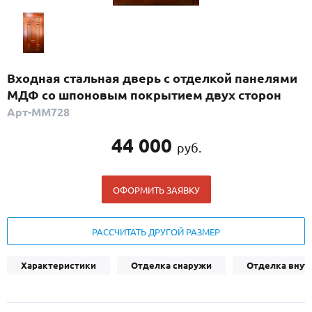
С реечным дизайном
(29)
ПО НАЗНАЧЕНИЮ
ПО ОСОБЕННОСТЯМ
Входная стальная дверь с отделкой панелями
ПО КОНСТРУКЦИИ
МДФ со шпоновым покрытием двух сторон
Арт-ММ728
Популярные двери
44 000
руб.
Двери со скидкой
ОФОРМИТЬ ЗАЯВКУ
ДВЕРИ С ТЕРМОРАЗРЫВОМ
ГАЛЕРЕЯ
РАССЧИТАТЬ ДРУГОЙ РАЗМЕР
ОПЛАТА
Характеристики
Отделка снаружи
Отделка внут
ДОСТАВКА
УСТАНОВКА