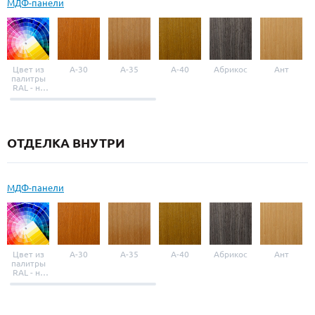
МДФ-панели
Цвет из
A-30
A-35
A-40
Абрикос
Ант
палитры
RAL - на
выбор
ОТДЕЛКА ВНУТРИ
МДФ-панели
Цвет из
A-30
A-35
A-40
Абрикос
Ант
палитры
RAL - на
выбор