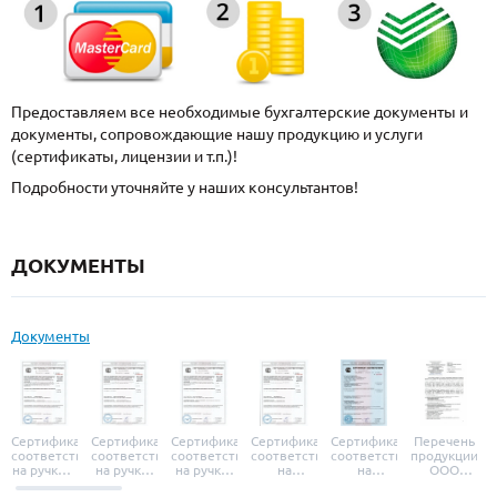
Предоставляем все необходимые бухгалтерские документы и
документы, сопровождающие нашу продукцию и услуги
(сертификаты, лицензии и т.п.)!
Подробности уточняйте у наших консультантов!
ДОКУМЕНТЫ
Документы
Сертификат
Сертификат
Сертификат
Сертификат
Сертификат
Перечень
соответствия
соответствия
соответствия
соответствия
соответствия
продукции
на ручки и
на ручки-
на ручки-
на
на
ООО
броненакладки
защелки
защелки
дверные
уплотнители
«УЗК», не