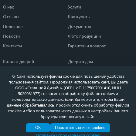
О нас
Услуги
Отзывы
Как купить
Полезное
Документы
Новости
Фото продукции
Контакты
Гарантии и возврат
Каталог дверей
Двери в дом
Двери со скидкой
Парадные двери
🍪 Сайт использует файлы cookie для повышения удобства
Популярные двери
Двери в квартиру
пользования сайтом. Продолжая использовать сайт, Вы даете
ООО «Стальной Дизайн» (ОГРНИП 1175007001410, ИНН
Быстрый подбор двери
Тамбурные двери
5020081977) согласие на обработку файлов cookies и
пользовательских данных. Если Вы не хотите, чтобы Ваши
Двери класса ЭКОНОМ
Противопожарные двери
данные обрабатывались, просим отключить обработку файлов
cookies и сбор пользовательских данных в настройках Вашего
браузера или покинуть сайт.
Политика обработки персональных данных
OK
Посмотреть список cookies
Политика обработки файлов Cookie
© МЕТА ДВЕРИ, Входные металлические двери в Москве и Московской области
Политика использования cookies
по выгодным ценам, 2026 г.