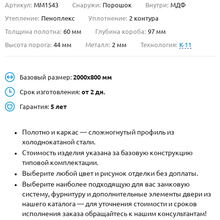
Артикул:
ММ1543
Снаружи:
Порошок
Внутри:
МДФ
О НАС
Утепление:
Пеноплекс
Уплотнение:
2 контура
Толщина полотна:
60 мм
Глубина короба:
97 мм
КОНТАКТЫ
Высота порога:
44 мм
Металл:
2 мм
Технология:
K-11
Металлические двери от производителя с доставкой и установкой в
Базовый размер:
2000х800 мм
Москве и МО
Срок изготовления:
от 2 дн.
НАЙТИ:
Гарантия:
5 лет
ПН-СБ - с 9:00 до 21:00, ВС - до 19:00
+7 (495) 411-44-41
Полотно и каркас — сложногнутый профиль из
холоднокатаной стали.
INFO@META-M.RU
Стоимость изделия указана за базовую конструкцию
типовой комплектации.
ЗАПРОСИТЬ РАСЧЕТ
Выберите любой цвет и рисунок отделки без доплаты.
Выберите наиболее подходящую для вас замковую
систему, фурнитуру и дополнительные элементы двери из
Каталог
Распродажа
Как купить
нашего каталога — для уточнения стоимости и сроков
исполнения заказа обращайтесь к нашим консультантам!
Записаться на замер