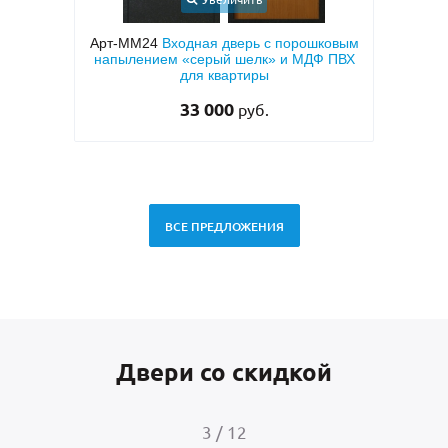
Арт-ММ24
Входная дверь с порошковым
Арт-ММ49
Белая в
напылением «серый шелк» и МДФ ПВХ
двух сторон 
для квартиры
28 
33 000
руб.
ВСЕ ПРЕДЛОЖЕНИЯ
Двери со скидкой
4
/
12