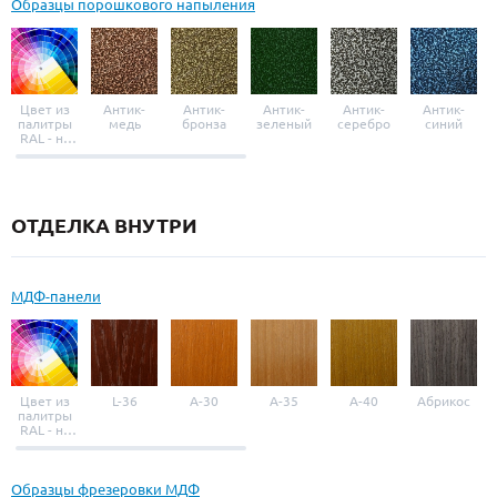
Образцы порошкового напыления
Цвет из
Антик-
Антик-
Антик-
Антик-
Антик-
палитры
медь
бронза
зеленый
серебро
синий
RAL - на
выбор
ОТДЕЛКА ВНУТРИ
МДФ-панели
Цвет из
L-36
A-30
A-35
A-40
Абрикос
палитры
RAL - на
выбор
Образцы фрезеровки МДФ