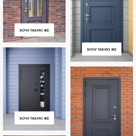
взломостойкости.
В полости створки находится теплоизоляционный материал
пеноплекс. Уплотнение: 2 контура для дополнительной защиты
от шума.
Дверь порошок предназначена для многолетней эксплуатации и
ХОЧУ ТАКУЮ ЖЕ
сохраняет работоспособность в течение 10 тысяч циклов
открытия и закрытия створки. Соблюдение технологии
изготовления, точное соответствие размеров и качественные
ХОЧУ ТАКУЮ ЖЕ
петли обеспечивают плотное прилегание полотна к коробу без
провисания и щелей.
Цена указана за базовый размер 2000х800 мм. Гарантия 5 лет.
Позвоните в отдел продаж или оставьте заявку на сайте, чтобы
купить дверь по индивидуальным размерам. Бесплатный вызов
замерщика. Быстрое изготовление. Аккуратная доставка по
Москве и МО, установка «под ключ».
ХОЧУ ТАКУЮ ЖЕ