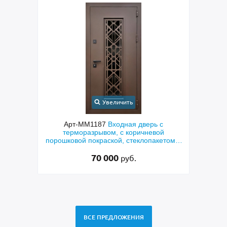
Увеличить
У
Арт-ММ1187
Входная дверь с
Арт-ММ138
терморазрывом, с коричневой
металлофиленкой,
порошковой покраской, стеклопакетом и
порошковым на
решеткой «лазерная резка»
70 000
45 
руб.
ВСЕ ПРЕДЛОЖЕНИЯ