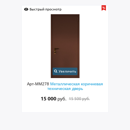
Быстрый просмотр
Быстрый прос
Увеличить
Арт-ММ278
Металлическая коричневая
Арт-ММ2
техническая дверь
парадная две
латуни, фр
15 000
руб.
15 500 руб.
95 0