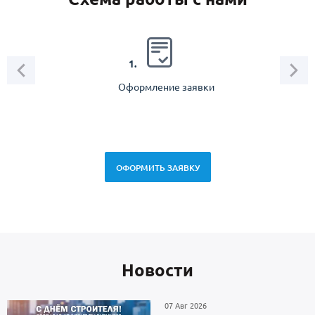
2.
1.
Оформление заявки
Зам
спец
ОФОРМИТЬ ЗАЯВКУ
Новоcти
07 Авг 2026