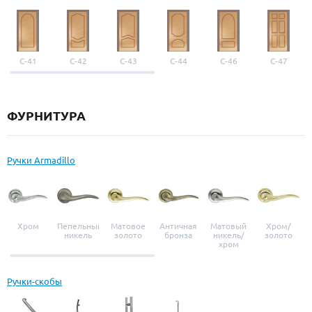
С-41
С-42
С-43
С-44
С-46
С-47
ФУРНИТУРА
Ручки Armadillo
Хром
Пепельный
Матовое
Античная
Матовый
Хром/
никель
золото
бронза
никель/
золото
хром
Ручки-скобы