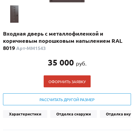
С реечным дизайном
(29)
ПО НАЗНАЧЕНИЮ
ПО ОСОБЕННОСТЯМ
Входная дверь с металлофиленкой и
ПО КОНСТРУКЦИИ
коричневым порошковым напылением RAL
8019
Арт-ММ1543
Популярные двери
35 000
руб.
Двери со скидкой
ОФОРМИТЬ ЗАЯВКУ
ДВЕРИ С ТЕРМОРАЗРЫВОМ
ГАЛЕРЕЯ
РАССЧИТАТЬ ДРУГОЙ РАЗМЕР
ОПЛАТА
Характеристики
Отделка снаружи
Отделка внут
ДОСТАВКА
УСТАНОВКА