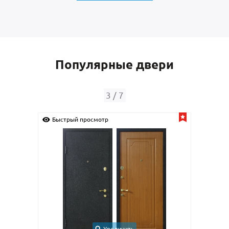
Популярные двери
4
/
7
Быстрый просмотр
Быстрый просмотр
Увеличить
У