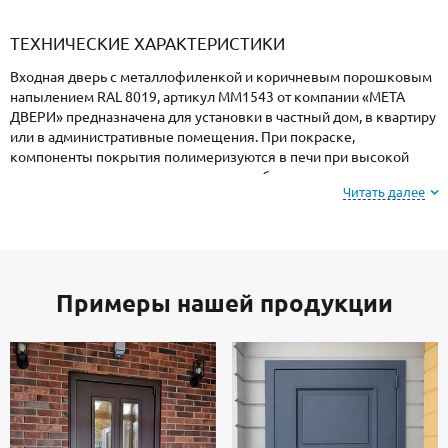
«Armadillo»
«Fuaro»
«Punto»
доводчики
«Schlegel
требующей
«Ajax»
Q-Lon»
сертификаци
ТЕХНИЧЕСКИЕ ХАРАКТЕРИСТИКИ
Входная дверь с металлофиленкой и коричневым порошковым
напылением RAL 8019, артикул ММ1543 от компании «МЕТА
ДВЕРИ» предназначена для установки в частный дом, в квартиру
или в административные помещения. При покраске,
компоненты покрытия полимеризуются в печи при высокой
температуре, поэтому поверхность не боится ударов, осадков,
Читать далее
высокой влажности и колебаний температуры.
Внимание: при заказе, вы можете
выбрать цвет и
фактуру
порошкового покрытия из вариантов,
Примеры нашей продукции
представленных на сайте или из образцов у
мастера по замерам.
В основе двери — стальные листы и многоконтурный профиль
отечественного производства, толщиной 2 мм. Отделка внутри:
МДФ. В комплектацию двери входят замки 4-го класса