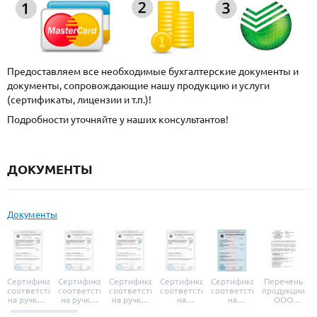
Предоставляем все необходимые бухгалтерские документы и
документы, сопровождающие нашу продукцию и услуги
(сертификаты, лицензии и т.п.)!
Подробности уточняйте у наших консультантов!
ДОКУМЕНТЫ
Документы
Сертификат
Сертификат
Сертификат
Сертификат
Сертификат
Перечень
соответствия
соответствия
соответствия
соответствия
соответствия
продукции
на ручки и
на ручки-
на ручки-
на
на
ООО
броненакладки
защелки
защелки
дверные
уплотнители
«УЗК», не