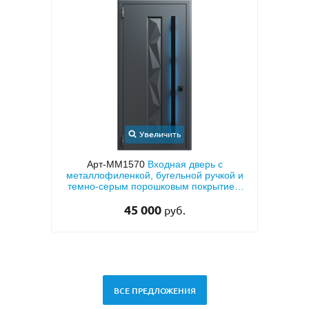
ь
Увеличить
ая дверь с
Арт-ММ1573
Входная дверь с
льной ручкой и
металлофиленкой, бугельной ручкой и
ым покрытием
темно-серым порошковым покрытием
RAL 7021
45 000
б.
руб.
ВСЕ ПРЕДЛОЖЕНИЯ