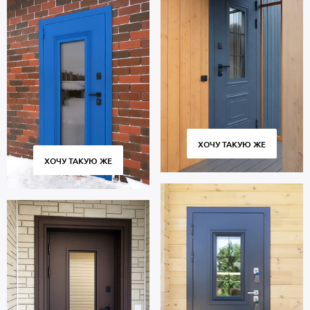
ХОЧУ ТАКУЮ ЖЕ
ХОЧУ ТАКУЮ ЖЕ