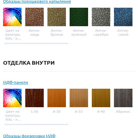
Образцы порошкового напыления
Цвет из
Антик-
Антик-
Антик-
Антик-
Антик-
палитры
медь
бронза
зеленый
серебро
синий
RAL - на
выбор
ОТДЕЛКА ВНУТРИ
МДФ-панели
Цвет из
L-36
A-30
A-35
A-40
Абрикос
палитры
RAL - на
выбор
Образцы фрезеровки МДФ