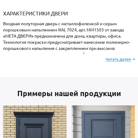
«Armadillo»
«Fuaro»
«Punto»
доводчики
«Schlegel
требующей
«Ajax»
Q-Lon»
сертификаци
ХАРАКТЕРИСТИКИ ДВЕРИ
Входная полуторная дверь с металлофиленкой и серым
порошковым напылением RAL 7024, арт. ММ1503 от завода
«МЕТА ДВЕРИ» предназначена для дома, квартиры, офиса.
Технология покраски предусматривает нанесение полимерно-
порошкового напыления с закреплением при высоких
температурах, поэтому поверхность не боится ударов, осадков,
Читать далее
высокой влажности и колебаний температуры.
Внимание: при заказе, вы можете
выбрать цвет и
фактуру
порошкового напыления из вариантов,
Примеры нашей продукции
представленных на сайте или из образцов у
мастера по замерам.
В основе двери — сталь отечественного производства,
толщиной 2 мм. Внутренняя сторона: МДФ. Дверь
укомплектована взломостойкими замками.