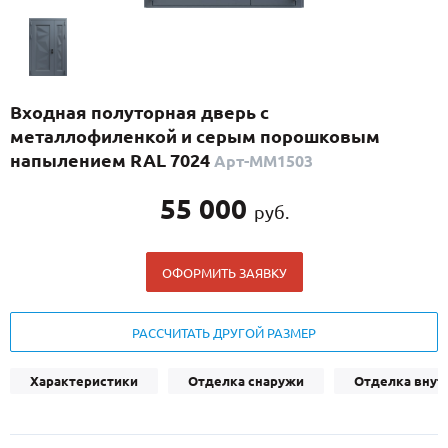
С реечным дизайном
(29)
ПО НАЗНАЧЕНИЮ
ПО ОСОБЕННОСТЯМ
Входная полуторная дверь с
ПО КОНСТРУКЦИИ
металлофиленкой и серым порошковым
напылением RAL 7024
Арт-ММ1503
Популярные двери
55 000
руб.
Двери со скидкой
ОФОРМИТЬ ЗАЯВКУ
ДВЕРИ С ТЕРМОРАЗРЫВОМ
ГАЛЕРЕЯ
РАССЧИТАТЬ ДРУГОЙ РАЗМЕР
ОПЛАТА
Характеристики
Отделка снаружи
Отделка внут
ДОСТАВКА
УСТАНОВКА