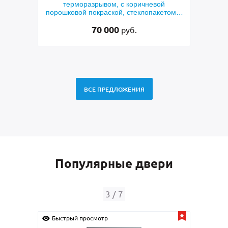
ричневой
металлофиленкой, бугельной ручкой и
еклопакетом и
порошковым напылением RAL 7021
 резка»
45 000
руб.
ВСЕ ПРЕДЛОЖЕНИЯ
Популярные двери
4
/
7
Быстрый просмотр