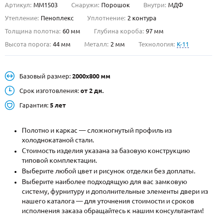
Артикул:
ММ1503
Снаружи:
Порошок
Внутри:
МДФ
О НАС
Утепление:
Пеноплекс
Уплотнение:
2 контура
Толщина полотна:
60 мм
Глубина короба:
97 мм
КОНТАКТЫ
Высота порога:
44 мм
Металл:
2 мм
Технология:
K-11
Металлические двери от производителя с доставкой и установкой в
Базовый размер:
2000х800 мм
Москве и МО
Срок изготовления:
от 2 дн.
НАЙТИ:
Гарантия:
5 лет
ПН-СБ - с 9:00 до 21:00, ВС - до 19:00
+7 (495) 411-44-41
Полотно и каркас — сложногнутый профиль из
холоднокатаной стали.
INFO@META-M.RU
Стоимость изделия указана за базовую конструкцию
типовой комплектации.
ЗАПРОСИТЬ РАСЧЕТ
Выберите любой цвет и рисунок отделки без доплаты.
Выберите наиболее подходящую для вас замковую
систему, фурнитуру и дополнительные элементы двери из
Каталог
Распродажа
Как купить
нашего каталога — для уточнения стоимости и сроков
исполнения заказа обращайтесь к нашим консультантам!
Записаться на замер