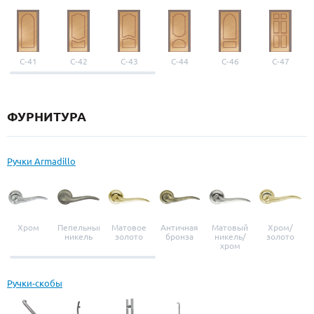
С-41
С-42
С-43
С-44
С-46
С-47
ФУРНИТУРА
Ручки Armadillo
Хром
Пепельный
Матовое
Античная
Матовый
Хром/
никель
золото
бронза
никель/
золото
хром
Ручки-скобы