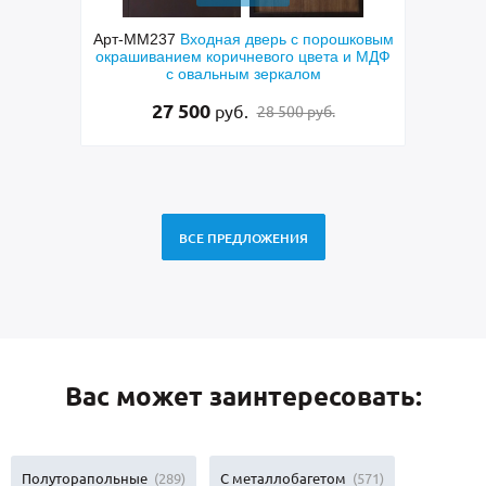
ь с порошковым
Арт-ММ299
Металлическая техническая
го цвета и МДФ
дверь с полимерным покрытием серого
ркалом
цвета (подбор по RAL)
15 000
руб.
500 руб.
12 500 руб.
ВСЕ ПРЕДЛОЖЕНИЯ
Вас может заинтересовать:
Полуторапольные
(289)
С металлобагетом
(571)