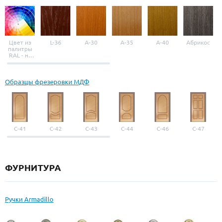
Цвет из
L-36
A-30
A-35
A-40
Абрикос
палитры
RAL - на
выбор
Образцы фрезеровки МДФ
С-41
С-42
С-43
С-44
С-46
С-47
ФУРНИТУРА
Ручки Armadillo