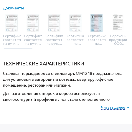
Документы
Сертификат
Сертификат
Сертификат
Сертификат
Сертификат
Перечень
соответствия
соответствия
соответствия
соответствия
соответствия
продукции
на ручки и
на ручки-
на ручки-
на
на
ООО
броненакладки
защелки
защелки
дверные
уплотнители
«УЗК», не
«Armadillo»
«Fuaro»
«Punto»
доводчики
«Schlegel
требующей
«Ajax»
Q-Lon»
сертификаци
ТЕХНИЧЕСКИЕ ХАРАКТЕРИСТИКИ
Стальная термодверь со стеклом арт. ММ1248 предназначена
для установки в загородный коттедж, квартиру, офисное
помещение, ресторан или магазин.
Для изготовления створок и короба используется
многоконтурный профиль и лист стали отечественного
производства, сечением 2 мм. Готовая конструкция имеет
Читать далее
повышенную прочность и устойчивость к силовому взлому.
Отделка снаружи МДФ, внутри МДФ. При заказе, можно
изменить цвет покрытия.