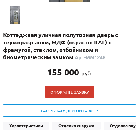
С реечным дизайном
(29)
ПО НАЗНАЧЕНИЮ
ПО ОСОБЕННОСТЯМ
Коттеджная уличная полуторная дверь с
ПО КОНСТРУКЦИИ
терморазрывом, МДФ (окрас по RAL) с
фрамугой, стеклом, отбойником и
биометрическим замком
Арт-ММ1248
Популярные двери
Двери со скидкой
155 000
руб.
ДВЕРИ С ТЕРМОРАЗРЫВОМ
ОФОРМИТЬ ЗАЯВКУ
ГАЛЕРЕЯ
РАССЧИТАТЬ ДРУГОЙ РАЗМЕР
ОПЛАТА
ДОСТАВКА
Характеристики
Отделка снаружи
Отделка внут
УСТАНОВКА