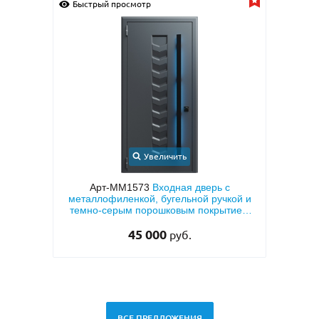
Быстрый просмотр
Быс
Увеличить
 МДФ с
Арт-ММ1573
Входная дверь с
Арт-
й
металлофиленкой, бугельной ручкой и
напы
темно-серым порошковым покрытием
RAL 7021
45 000
руб.
ВСЕ ПРЕДЛОЖЕНИЯ