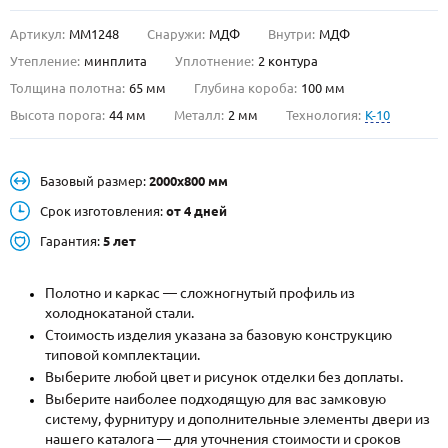
Артикул:
ММ1248
Снаружи:
МДФ
Внутри:
МДФ
О НАС
Утепление:
минплита
Уплотнение:
2 контура
КОНТАКТЫ
Толщина полотна:
65 мм
Глубина короба:
100 мм
Высота порога:
44 мм
Металл:
2 мм
Технология:
K-10
Металлические двери от производителя с доставкой и установкой в
Москве и МО
Базовый размер:
2000х800 мм
НАЙТИ:
Срок изготовления:
от 4 дней
ПН-СБ - с 9:00 до 21:00, ВС - до 19:00
Гарантия:
5 лет
+7 (495) 411-44-41
Полотно и каркас — сложногнутый профиль из
INFO@META-M.RU
холоднокатаной стали.
Стоимость изделия указана за базовую конструкцию
ЗАПРОСИТЬ РАСЧЕТ
типовой комплектации.
Выберите любой цвет и рисунок отделки без доплаты.
Каталог
Распродажа
Как купить
Выберите наиболее подходящую для вас замковую
систему, фурнитуру и дополнительные элементы двери из
Записаться на замер
нашего каталога — для уточнения стоимости и сроков