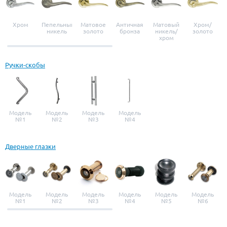
Хром
Пепельный
Матовое
Античная
Матовый
Хром/
никель
золото
бронза
никель/
золото
хром
Ручки-скобы
Модель
Модель
Модель
Модель
№1
№2
№3
№4
Дверные глазки
Модель
Модель
Модель
Модель
Модель
Модель
№1
№2
№3
№4
№5
№6