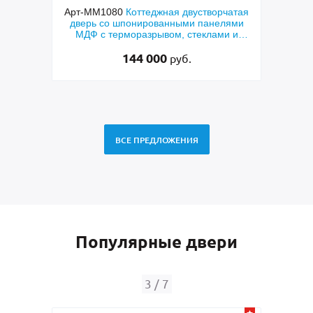
ходная
Арт-ММ1080
Коттеджная двустворчатая
Арт-
й МДФ
дверь со шпонированными панелями
терм
мным
МДФ с терморазрывом, стеклами и
кор
коваными решетками
144 000
руб.
ВСЕ ПРЕДЛОЖЕНИЯ
Популярные двери
3
/
7