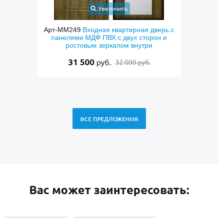
Увеличить
шковым
Арт-ММ249
Входная квартирная дверь с
 и МДФ
панелями МДФ ПВХ с двух сторон и
пол
ростовым зеркалом внутри
МДФ к
лату
31 500
руб.
32 000 руб.
ВСЕ ПРЕДЛОЖЕНИЯ
Вас может заинтересовать: