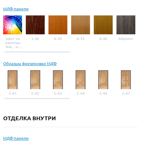
МДФ-панели
Цвет из
L-36
A-30
A-35
A-40
Абрикос
палитры
RAL - на
выбор
Образцы фрезеровки МДФ
С-41
С-42
С-43
С-44
С-46
С-47
ОТДЕЛКА ВНУТРИ
МДФ-панели