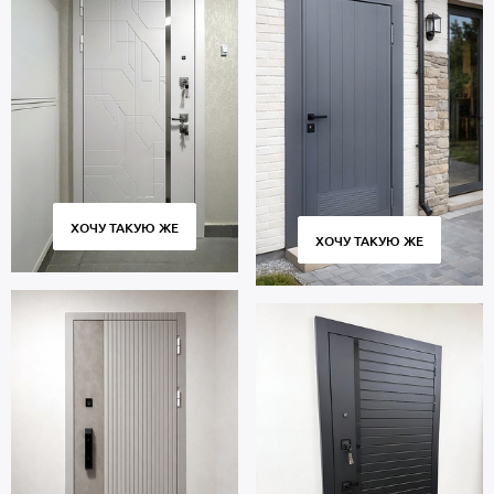
ХОЧУ ТАКУЮ ЖЕ
ХОЧУ ТАКУЮ ЖЕ