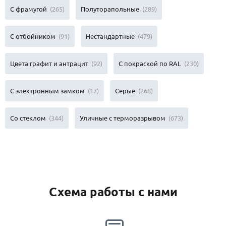
С фрамугой
(265)
Полуторапольные
(289)
С отбойником
(91)
Нестандартные
(479)
Цвета графит и антрацит
(92)
С покраской по RAL
(230)
С электронным замком
(17)
Серые
(268)
Со стеклом
(344)
Уличные с терморазрывом
(673)
Схема работы с нами