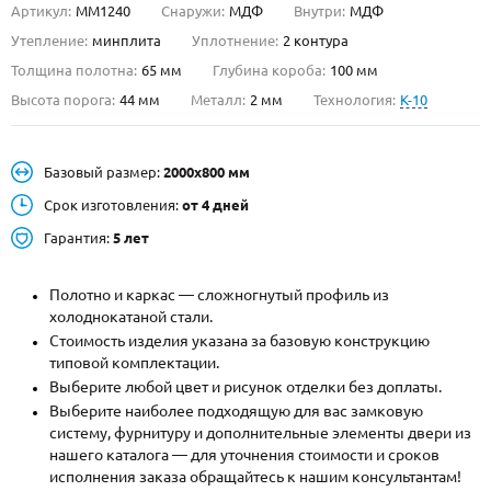
Артикул:
ММ1240
Снаружи:
МДФ
Внутри:
МДФ
О НАС
Утепление:
минплита
Уплотнение:
2 контура
Толщина полотна:
65 мм
Глубина короба:
100 мм
КОНТАКТЫ
Высота порога:
44 мм
Металл:
2 мм
Технология:
K-10
Металлические двери от производителя с доставкой и установкой в
Базовый размер:
2000х800 мм
Москве и МО
Срок изготовления:
от 4 дней
НАЙТИ:
Гарантия:
5 лет
ПН-СБ - с 9:00 до 21:00, ВС - до 19:00
+7 (495) 411-44-41
Полотно и каркас — сложногнутый профиль из
холоднокатаной стали.
INFO@META-M.RU
Стоимость изделия указана за базовую конструкцию
типовой комплектации.
ЗАПРОСИТЬ РАСЧЕТ
Выберите любой цвет и рисунок отделки без доплаты.
Выберите наиболее подходящую для вас замковую
систему, фурнитуру и дополнительные элементы двери из
Каталог
Распродажа
Как купить
нашего каталога — для уточнения стоимости и сроков
исполнения заказа обращайтесь к нашим консультантам!
Записаться на замер