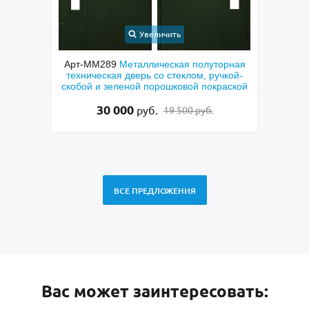
Увеличить
У
Арт-ММ289
Металлическая полуторная
Арт-ММ249
Входна
техническая дверь со стеклом, ручкой-
панелями МДФ П
скобой и зеленой порошковой покраской
ростовым з
30 000
31 500
руб.
ру
19 500 руб.
ВСЕ ПРЕДЛОЖЕНИЯ
Вас может заинтересовать: