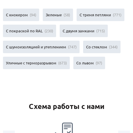
С кнокером
(94)
Зеленые
(58)
С тремя петлями
(771)
С покраской по RAL
(230)
С двумя замками
(715)
С шумоизоляцией и утеплением
(747)
Со стеклом
(344)
Уличные с терморазрывом
(673)
Со львом
(97)
Схема работы с нами
2.