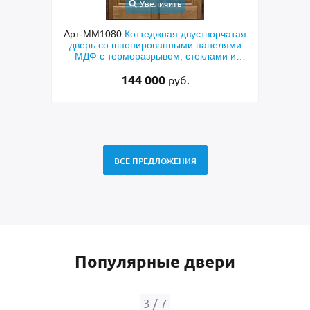
Увеличить
Увелич
т-ММ1080
Коттеджная двустворчатая
Арт-ММ578
Входная ут
ерь со шпонированными панелями
терморазрывом, белы
ДФ с терморазрывом, стеклами и
коричневыми плитами
коваными решетками
RAL) и ст
144 000
48 500
руб.
ВСЕ ПРЕДЛОЖЕНИЯ
Популярные двери
4
/
7