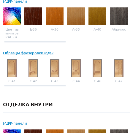
МДФ-панели
Цвет из
L-36
A-30
A-35
A-40
Абрикос
палитры
RAL - на
выбор
Образцы фрезеровки МДФ
С-41
С-42
С-43
С-44
С-46
С-47
ОТДЕЛКА ВНУТРИ
МДФ-панели