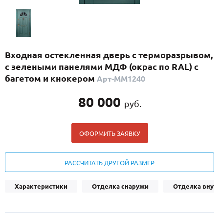
С реечным дизайном
(29)
ПО НАЗНАЧЕНИЮ
ПО ОСОБЕННОСТЯМ
Входная остекленная дверь с терморазрывом,
ПО КОНСТРУКЦИИ
с зелеными панелями МДФ (окрас по RAL) с
багетом и кнокером
Арт-ММ1240
Популярные двери
80 000
руб.
Двери со скидкой
ОФОРМИТЬ ЗАЯВКУ
ДВЕРИ С ТЕРМОРАЗРЫВОМ
ГАЛЕРЕЯ
РАССЧИТАТЬ ДРУГОЙ РАЗМЕР
ОПЛАТА
Характеристики
Отделка снаружи
Отделка внут
ДОСТАВКА
УСТАНОВКА