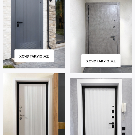
ХОЧУ ТАКУЮ ЖЕ
ХОЧУ ТАКУЮ ЖЕ