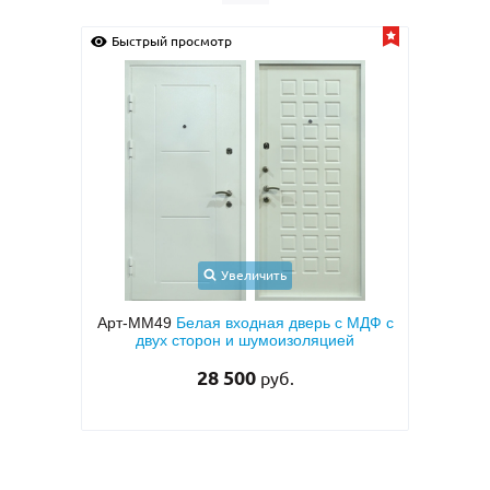
стрый просмотр
Быстрый просмотр
Увеличить
Увелич
-ММ49
Белая входная дверь с МДФ с
Арт-ММ50
Входная кв
двух сторон и шумоизоляцией
МДФ ПВХ коричневог
сторо
28 500
руб.
27 000
руб.
2