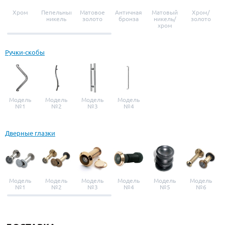
Хром
Пепельный
Матовое
Античная
Матовый
Хром/
никель
золото
бронза
никель/
золото
хром
Ручки-скобы
Модель
Модель
Модель
Модель
№1
№2
№3
№4
Дверные глазки
Модель
Модель
Модель
Модель
Модель
Модель
№1
№2
№3
№4
№5
№6