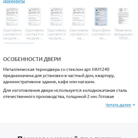
Документы
Сертификат
Сертификат
Сертификат
Сертификат
Сертификат
Перечень
соответствия
соответствия
соответствия
соответствия
соответствия
продукции
на ручки и
на ручки-
на ручки-
на
на
ООО
броненакладки
защелки
защелки
дверные
уплотнители
«УЗК», не
«Armadillo»
«Fuaro»
«Punto»
доводчики
«Schlegel
требующей
«Ajax»
Q-Lon»
сертификаци
ОСОБЕННОСТИ ДВЕРИ
Металлическая термодверь со стеклом арт. ММ1240
предназначена для установки в частный дом, квартиру,
административное здание, кафе или магазин.
Для изготовления двери используется холоднокатаная сталь
отечественного производства, толщиной 2 мм. Готовая
конструкция имеет повышенную жесткость и устойчивость к
Читать далее
силовому взлому.
Для отделки с внешней стороны используется МДФ, и МДФ с
внутренней стороны. Подберите цвет покрытия и рисунок
фрезеровки из образцов на сайте или у специалиста по замерам.