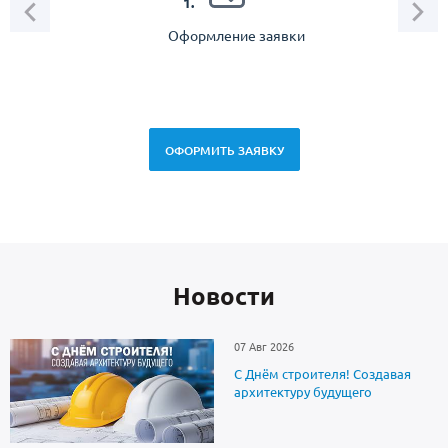
1.
Оформление заявки
Зам
спец
ОФОРМИТЬ ЗАЯВКУ
Новоcти
07 Авг 2026
С Днём строителя! Создавая
архитектуру будущего