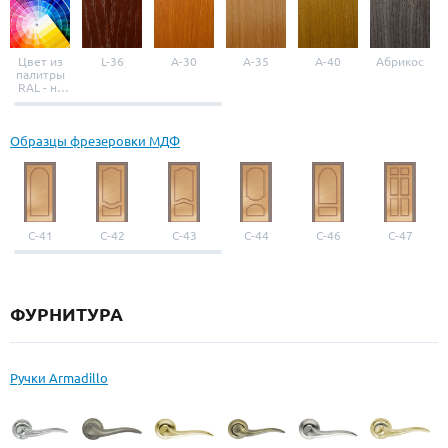
Цвет из
L-36
A-30
A-35
A-40
Абрикос
палитры
RAL - на
выбор
Образцы фрезеровки МДФ
С-41
С-42
С-43
С-44
С-46
С-47
ФУРНИТУРА
Ручки Armadillo