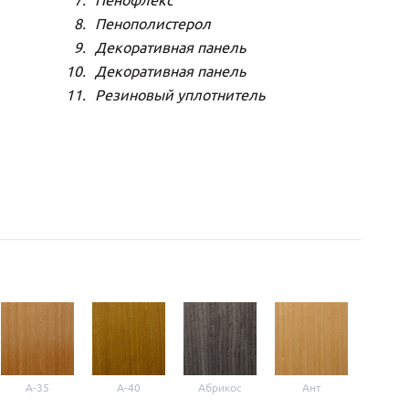
Пенофлекс
Пенополистерол
Декоративная панель
Декоративная панель
Резиновый уплотнитель
A-35
A-40
Абрикос
Ант
Б-1