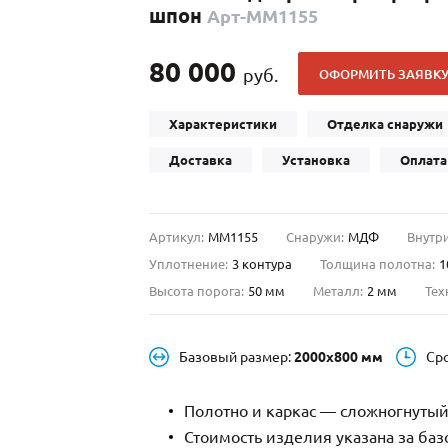
шпон
Арт-ММ1155
С отбойником
203)
(91)
С кнокером
42)
(94)
80 000
руб.
ОФОРМИТЬ ЗАЯВК
твенных зданий
С импостами
(93)
(73)
ина
С карнизом
(49)
(207)
Характеристики
Отделка снаружи
рощитовой
С витражами
(14)
(11)
Доставка
Установка
Оплата
ые холлы
В современном стиле
(23)
(183)
Артикул:
ММ1155
Снаружи:
МДФ
Внутри
Уплотнение:
3 контура
Толщина полотна:
1
Высота порога:
50 мм
Металл:
2 мм
Тех
Базовый размер:
2000х800 мм
Ср
Полотно и каркас — сложногнутый
Стоимость изделия указана за ба