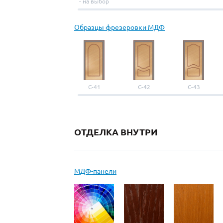
- на выбор
Образцы фрезеровки МДФ
С-41
С-42
С-43
ОТДЕЛКА ВНУТРИ
МДФ-панели