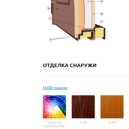
ОТДЕЛКА СНАРУЖИ
МДФ-панели
Цвет из
L-36
A-30
палитры RAL