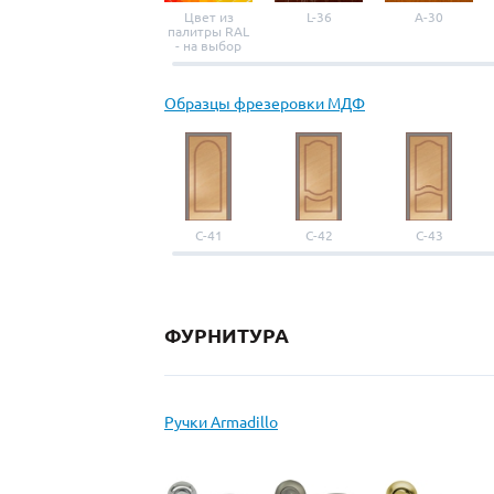
Цвет из
L-36
A-30
палитры RAL
- на выбор
Образцы фрезеровки МДФ
С-41
С-42
С-43
ФУРНИТУРА
Ручки Armadillo