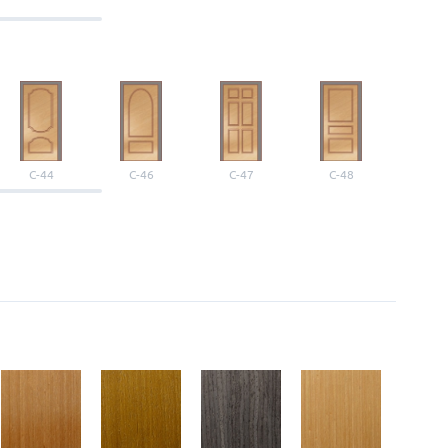
С-44
С-46
С-47
С-48
С-4