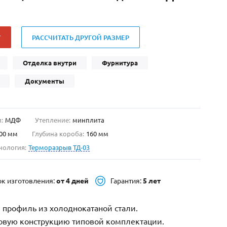
Нестандартные
(479)
Двустворчатые
(42)
У
РАССЧИТАТЬ ДРУГОЙ РАЗМЕР
С фрамугой
(265)
С внутренним открыванием
(2)
Отделка внутри
Фурнитура
4-го класса защиты
(499)
Документы
Полуторапольные
(289)
:
МДФ
Утепление:
минплита
00 мм
Глубина короба:
160 мм
нология:
Терморазрыв ТД-03
ок изготовления:
от 4 дней
Гарантия:
5 лет
 профиль из холоднокатаной стали.
зовую конструкцию типовой комплектации.