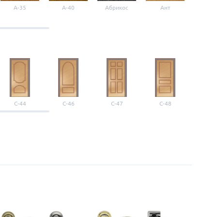
A-35
A-40
Абрикос
Ант
Б-1
С-44
С-46
С-47
С-48
С-4