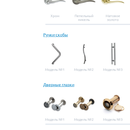
Хром
Пепельный
Матовое
никель
золото
Ручки-скобы
Модель №1
Модель №2
Модель №3
Дверные глазки
Модель №1
Модель №2
Модель №3