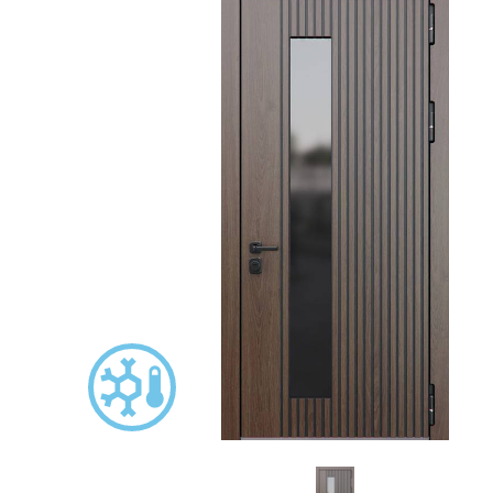
С зеркалом
Для дачи
(13)
(
С выдавленным рисунком
Для бани
(35)
(
С металлобагетом
Для общес
(571)
Белые
Для магаз
(108)
С геометрическим рисунком
Для элект
(46)
С реечным дизайном
В лифтов
(29)