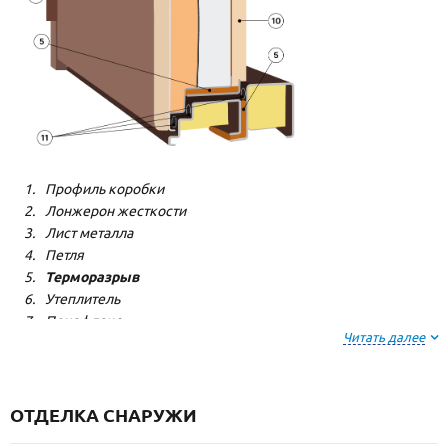
Профиль коробки
Лонжерон жесткости
Лист металла
Петля
Терморазрыв
Утеплитель
Пенофлекс
Читать далее
Пенополистерол
Декоративная панель
Декоративная панель
Резиновый уплотнитель
ОТДЕЛКА СНАРУЖИ