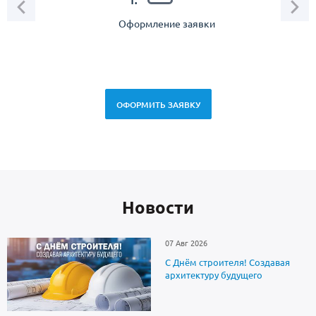
1.
Оформление заявки
Зам
спец
ОФОРМИТЬ ЗАЯВКУ
Новоcти
07 Авг 2026
С Днём строителя! Создавая
архитектуру будущего