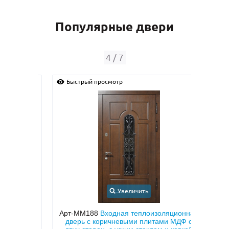
Популярные двери
4
/
7
Быстрый просмотр
Быс
Увеличить
иру с
Арт-ММ188
Входная теплоизоляционная
тием
дверь с коричневыми плитами МДФ с
мета