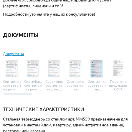
документы, сопровождающие нашу продукцию и услуги
(сертификаты, лицензии и т.п.)!
Подробности уточняйте у наших консультантов!
ДОКУМЕНТЫ
Документы
Сертификат
Сертификат
Сертификат
Сертификат
Сертификат
Перечень
соответствия
соответствия
соответствия
соответствия
соответствия
продукции
на ручки и
на ручки-
на ручки-
на
на
ООО
броненакладки
защелки
защелки
дверные
уплотнители
«УЗК», не
«Armadillo»
«Fuaro»
«Punto»
доводчики
«Schlegel
требующей
«Ajax»
Q-Lon»
сертификаци
ТЕХНИЧЕСКИЕ ХАРАКТЕРИСТИКИ
Стальная термодверь со стеклом арт. ММ559 предназначена для
установки в частный дом, квартиру, административное здание,
ресторан или магазин.