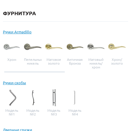
ФУРНИТУРА
Ручки Armadillo
Хром
Пепельный
Матовое
Античная
Матовый
Хром/
никель
золото
бронза
никель/
золото
хром
Ручки-скобы
Модель
Модель
Модель
Модель
№1
№2
№3
№4
Дверные глазки