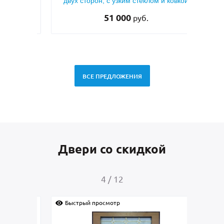
 (с
двух сторон, с узким стеклом и ковкой
тем
51 000
руб.
ВСЕ ПРЕДЛОЖЕНИЯ
Двери со скидкой
4
/
12
Быстрый просмотр
Быс