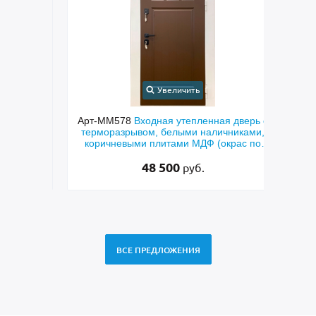
Увеличить
чатая
Арт-ММ578
Входная утепленная дверь с
Арт
лями
терморазрывом, белыми наличниками,
дверь
и и
коричневыми плитами МДФ (окрас по
фр
RAL) и стеклом
48 500
руб.
ВСЕ ПРЕДЛОЖЕНИЯ