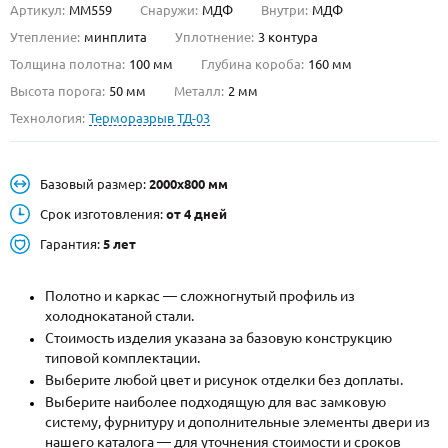
Артикул:
ММ559
Снаружи:
МДФ
Внутри:
МДФ
О НАС
Утепление:
минплита
Уплотнение:
3 контура
Толщина полотна:
100 мм
Глубина короба:
160 мм
КОНТАКТЫ
Высота порога:
50 мм
Металл:
2 мм
Технология:
Терморазрыв ТД-03
Металлические двери от производителя с доставкой и установкой в
Москве и МО
Базовый размер:
2000х800 мм
НАЙТИ:
Срок изготовления:
от 4 дней
ПН-СБ - с 9:00 до 21:00, ВС - до 19:00
Гарантия:
5 лет
+7 (495) 411-44-41
Полотно и каркас — сложногнутый профиль из
INFO@META-M.RU
холоднокатаной стали.
Стоимость изделия указана за базовую конструкцию
ЗАПРОСИТЬ РАСЧЕТ
типовой комплектации.
Выберите любой цвет и рисунок отделки без доплаты.
Каталог
Распродажа
Как купить
Выберите наиболее подходящую для вас замковую
систему, фурнитуру и дополнительные элементы двери из
Записаться на замер
нашего каталога — для уточнения стоимости и сроков