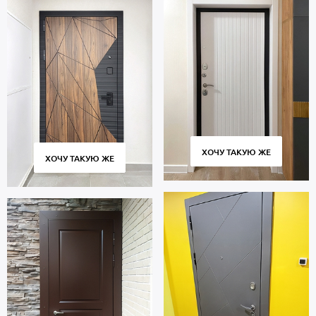
ХОЧУ ТАКУЮ ЖЕ
ХОЧУ ТАКУЮ ЖЕ