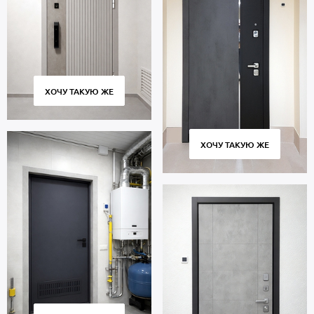
ХОЧУ ТАКУЮ ЖЕ
ХОЧУ ТАКУЮ ЖЕ