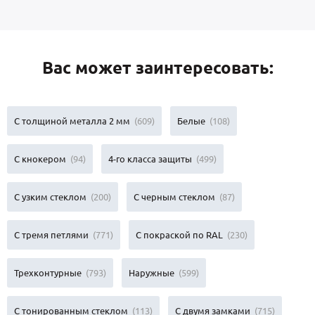
Вас может заинтересовать:
С толщиной металла 2 мм
(609)
Белые
(108)
С кнокером
(94)
4-го класса защиты
(499)
С узким стеклом
(200)
С черным стеклом
(87)
С тремя петлями
(771)
С покраской по RAL
(230)
Трехконтурные
(793)
Наружные
(599)
С тонированным стеклом
(113)
С двумя замками
(715)