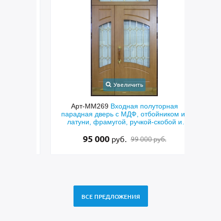
Увеличить
ольная
Арт-ММ269
Входная полуторная
Арт-
ерной
парадная дверь с МДФ, отбойником из
двер
латуни, фрамугой, ручкой-скобой и
фрез
стеклом
95 000
руб.
99 000 руб.
ВСЕ ПРЕДЛОЖЕНИЯ