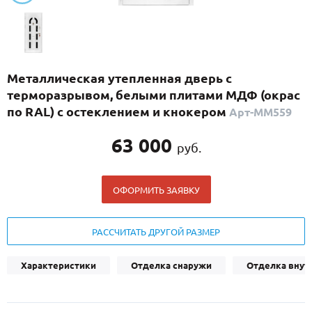
С реечным дизайном
(29)
ПО НАЗНАЧЕНИЮ
ПО ОСОБЕННОСТЯМ
Металлическая утепленная дверь с
ПО КОНСТРУКЦИИ
терморазрывом, белыми плитами МДФ (окрас
по RAL) с остеклением и кнокером
Арт-ММ559
Популярные двери
63 000
руб.
Двери со скидкой
ОФОРМИТЬ ЗАЯВКУ
ДВЕРИ С ТЕРМОРАЗРЫВОМ
ГАЛЕРЕЯ
РАССЧИТАТЬ ДРУГОЙ РАЗМЕР
ОПЛАТА
Характеристики
Отделка снаружи
Отделка внут
ДОСТАВКА
УСТАНОВКА