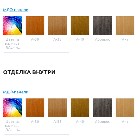
МДФ-панели
Цвет из
A-30
A-35
A-40
Абрикос
Ант
палитры
RAL - на
выбор
ОТДЕЛКА ВНУТРИ
МДФ-панели
Цвет из
A-30
A-35
A-40
Абрикос
Ант
палитры
RAL - на
выбор