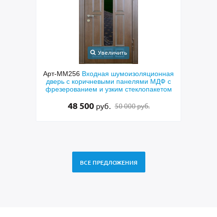
Увеличить
ная
Арт-ММ256
Входная шумоизоляционная
Арт-ММ
ым
дверь с коричневыми панелями МДФ с
фрезерованием и узким стеклопакетом
1
48 500
руб.
50 000 руб.
ВСЕ ПРЕДЛОЖЕНИЯ