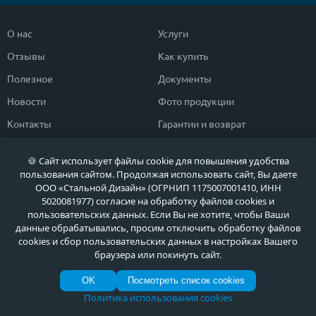
О нас
Услуги
Отзывы
Как купить
Полезное
Документы
Новости
Фото продукции
Контакты
Гарантии и возврат
🍪 Сайт использует файлы cookie для повышения удобства
Каталог дверей
Двери в дом
пользования сайтом. Продолжая использовать сайт, Вы даете
Двери со скидкой
Парадные двери
ООО «Стальной Дизайн» (ОГРНИП 1175007001410, ИНН
5020081977) согласие на обработку файлов cookies и
Популярные двери
Двери в квартиру
пользовательских данных. Если Вы не хотите, чтобы Ваши
данные обрабатывались, просим отключить обработку файлов
Быстрый подбор двери
Тамбурные двери
cookies и сбор пользовательских данных в настройках Вашего
Двери класса ЭКОНОМ
Противопожарные двери
браузера или покинуть сайт.
OK
Посмотреть список cookies
Политика использования cookies
Политика обработки персональных данных
Политика обработки файлов Cookie