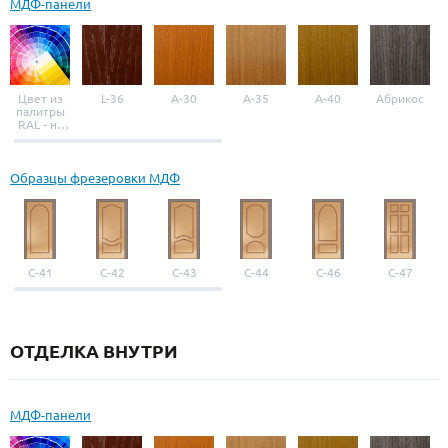
МДФ-панели
Цвет из
L-36
A-30
A-35
A-40
Абрикос
палитры
RAL - на
выбор
Образцы фрезеровки МДФ
С-41
С-42
С-43
С-44
С-46
С-47
ОТДЕЛКА ВНУТРИ
МДФ-панели