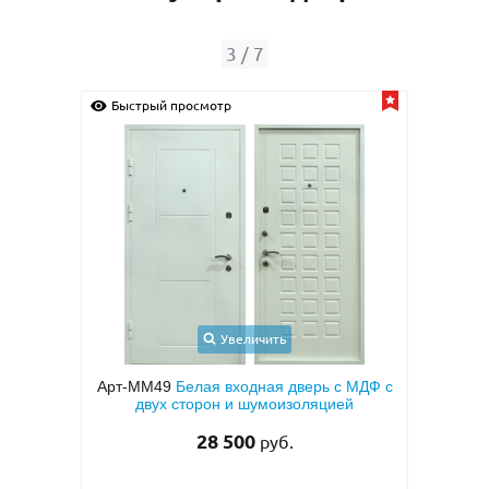
4
/
7
Быстрый просмотр
Быстрый пр
Увеличить
Арт-ММ49
Белая входная дверь с МДФ с
Арт-М
двух сторон и шумоизоляцией
металлофил
темно-сер
28 500
руб.