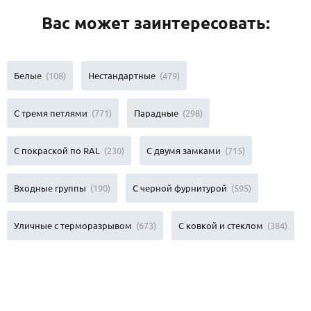
Вас может заинтересовать:
Белые
(108)
Нестандартные
(479)
С тремя петлями
(771)
Парадные
(298)
С покраской по RAL
(230)
С двумя замками
(715)
Входные группы
(190)
С черной фурнитурой
(595)
Уличные с терморазрывом
(673)
С ковкой и стеклом
(384)