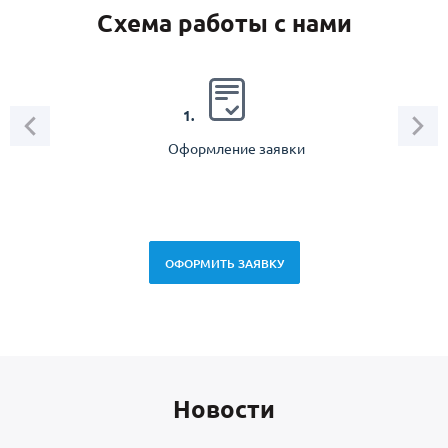
Схема работы с нами
2.
1.
Оформление заявки
Зам
спец
ОФОРМИТЬ ЗАЯВКУ
Новоcти