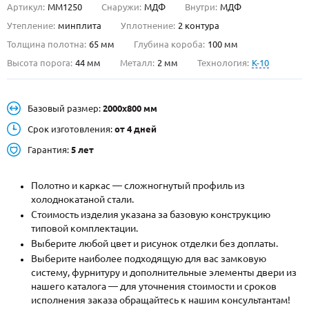
Артикул:
ММ1250
Снаружи:
МДФ
Внутри:
МДФ
О НАС
Утепление:
минплита
Уплотнение:
2 контура
Толщина полотна:
65 мм
Глубина короба:
100 мм
КОНТАКТЫ
Высота порога:
44 мм
Металл:
2 мм
Технология:
K-10
Металлические двери от производителя с доставкой и установкой в
Базовый размер:
2000х800 мм
Москве и МО
Срок изготовления:
от 4 дней
НАЙТИ:
Гарантия:
5 лет
ПН-СБ - с 9:00 до 21:00, ВС - до 19:00
+7 (495) 411-44-41
Полотно и каркас — сложногнутый профиль из
холоднокатаной стали.
INFO@META-M.RU
Стоимость изделия указана за базовую конструкцию
типовой комплектации.
ЗАПРОСИТЬ РАСЧЕТ
Выберите любой цвет и рисунок отделки без доплаты.
Выберите наиболее подходящую для вас замковую
систему, фурнитуру и дополнительные элементы двери из
Каталог
Распродажа
Как купить
нашего каталога — для уточнения стоимости и сроков
исполнения заказа обращайтесь к нашим консультантам!
Записаться на замер