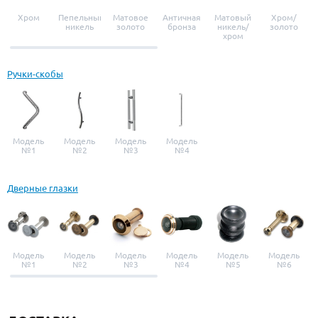
Хром
Пепельный
Матовое
Античная
Матовый
Хром/
никель
золото
бронза
никель/
золото
хром
Ручки-скобы
Модель
Модель
Модель
Модель
№1
№2
№3
№4
Дверные глазки
Модель
Модель
Модель
Модель
Модель
Модель
№1
№2
№3
№4
№5
№6