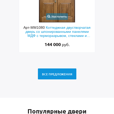
Увеличить
Арт-ММ1080
Коттеджная двустворчатая
Арт-ММ578
дверь со шпонированными панелями
терморазры
МДФ с терморазрывом, стеклами и
коричневы
коваными решетками
144 000
руб.
ВСЕ ПРЕДЛОЖЕНИЯ
Популярные двери