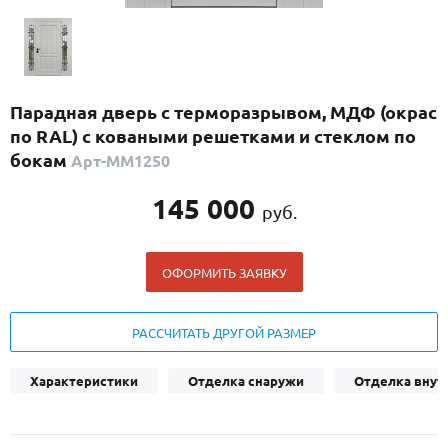
С реечным дизайном
(29)
ПО НАЗНАЧЕНИЮ
ПО ОСОБЕННОСТЯМ
Парадная дверь с терморазрывом, МДФ (окрас
ПО КОНСТРУКЦИИ
по RAL) с коваными решетками и стеклом по
бокам
Арт-ММ1250
Популярные двери
145 000
руб.
Двери со скидкой
ОФОРМИТЬ ЗАЯВКУ
ДВЕРИ С ТЕРМОРАЗРЫВОМ
ГАЛЕРЕЯ
РАССЧИТАТЬ ДРУГОЙ РАЗМЕР
ОПЛАТА
Характеристики
Отделка снаружи
Отделка внут
ДОСТАВКА
УСТАНОВКА