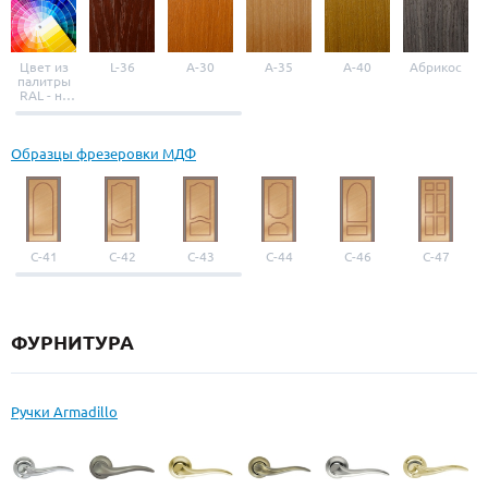
Цвет из
L-36
A-30
A-35
A-40
Абрикос
палитры
RAL - на
выбор
Образцы фрезеровки МДФ
С-41
С-42
С-43
С-44
С-46
С-47
ФУРНИТУРА
Ручки Armadillo