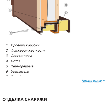
Профиль коробки
Лонжерон жесткости
Лист металла
Петля
Терморазрыв
Утеплитель
Пенофлекс
Читать далее
Пенополистерол
Декоративная панель
Декоративная панель
Резиновый уплотнитель
ОТДЕЛКА СНАРУЖИ