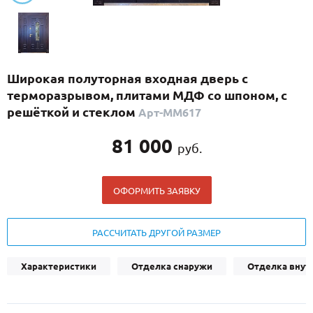
С реечным дизайном
(29)
ПО НАЗНАЧЕНИЮ
ПО ОСОБЕННОСТЯМ
Широкая полуторная входная дверь с
ПО КОНСТРУКЦИИ
терморазрывом, плитами МДФ со шпоном, с
решёткой и стеклом
Арт-ММ617
Популярные двери
81 000
руб.
Двери со скидкой
ОФОРМИТЬ ЗАЯВКУ
ДВЕРИ С ТЕРМОРАЗРЫВОМ
ГАЛЕРЕЯ
РАССЧИТАТЬ ДРУГОЙ РАЗМЕР
ОПЛАТА
Характеристики
Отделка снаружи
Отделка внут
ДОСТАВКА
УСТАНОВКА