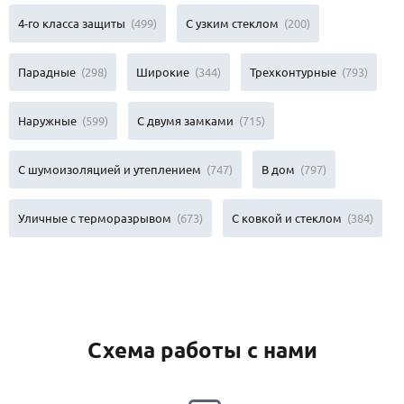
4-го класса защиты
(499)
С узким стеклом
(200)
Парадные
(298)
Широкие
(344)
Трехконтурные
(793)
Наружные
(599)
С двумя замками
(715)
С шумоизоляцией и утеплением
(747)
В дом
(797)
Уличные с терморазрывом
(673)
С ковкой и стеклом
(384)
Схема работы с нами