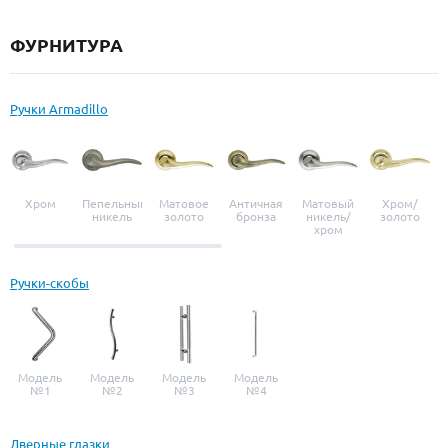
ФУРНИТУРА
Ручки Armadillo
Хром
Пепельный
Матовое
Античная
Матовый
Хром/
никель
золото
бронза
никель/
золото
хром
Ручки-скобы
Модель
Модель
Модель
Модель
№1
№2
№3
№4
Дверные глазки