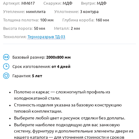
Артикул:
ММ617
Снаружи:
МДФ
Внутри:
МДФ
О НАС
Утепление:
минплита
Уплотнение:
3 контура
Толщина полотна:
100 мм
Глубина короба:
160 мм
КОНТАКТЫ
Высота порога:
50 мм
Металл:
2 мм
Технология:
Терморазрыв ТД-03
Металлические двери от производителя с доставкой и установкой в
Москве и МО
Базовый размер:
2000х800 мм
НАЙТИ:
Срок изготовления:
от 4 дней
ПН-СБ - с 9:00 до 21:00, ВС - до 19:00
Гарантия:
5 лет
+7 (495) 411-44-41
Полотно и каркас — сложногнутый профиль из
INFO@META-M.RU
холоднокатаной стали.
Стоимость изделия указана за базовую конструкцию
ЗАПРОСИТЬ РАСЧЕТ
типовой комплектации.
Выберите любой цвет и рисунок отделки без доплаты.
Каталог
Распродажа
Как купить
Выберите наиболее подходящую для вас замковую
систему, фурнитуру и дополнительные элементы двери из
Записаться на замер
нашего каталога — для уточнения стоимости и сроков