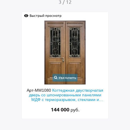
4
/
12
Быстрый просмотр
Быс
Увеличить
чатая
Арт-ММ578
Входная утепленная дверь с
Арт
лями
терморазрывом, белыми наличниками,
дверь
и и
коричневыми плитами МДФ (окрас по
фр
RAL) и стеклом
48 500
руб.