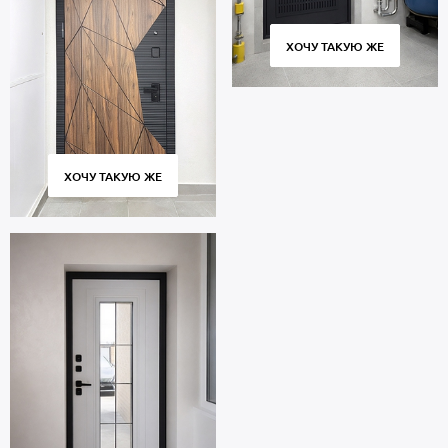
ХОЧУ ТАКУЮ ЖЕ
ХОЧУ ТАКУЮ ЖЕ