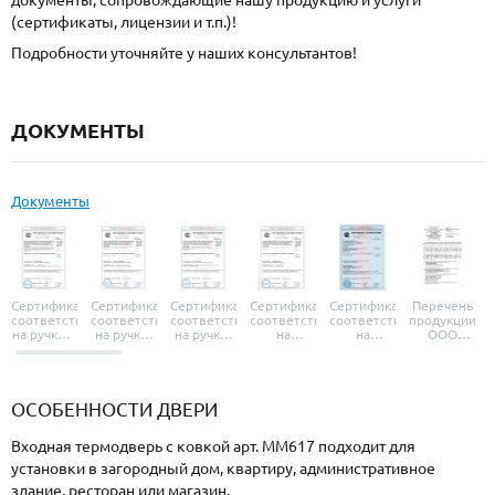
документы, сопровождающие нашу продукцию и услуги
(сертификаты, лицензии и т.п.)!
Подробности уточняйте у наших консультантов!
ДОКУМЕНТЫ
Документы
Сертификат
Сертификат
Сертификат
Сертификат
Сертификат
Перечень
соответствия
соответствия
соответствия
соответствия
соответствия
продукции
на ручки и
на ручки-
на ручки-
на
на
ООО
броненакладки
защелки
защелки
дверные
уплотнители
«УЗК», не
«Armadillo»
«Fuaro»
«Punto»
доводчики
«Schlegel
требующей
«Ajax»
Q-Lon»
сертификаци
ОСОБЕННОСТИ ДВЕРИ
Входная термодверь с ковкой арт. ММ617 подходит для
установки в загородный дом, квартиру, административное
здание, ресторан или магазин.