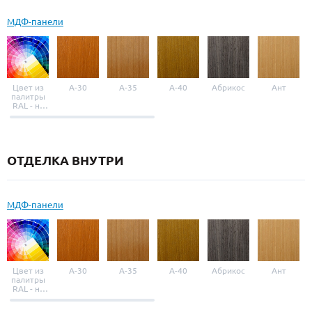
МДФ-панели
Цвет из
A-30
A-35
A-40
Абрикос
Ант
палитры
RAL - на
выбор
ОТДЕЛКА ВНУТРИ
МДФ-панели
Цвет из
A-30
A-35
A-40
Абрикос
Ант
палитры
RAL - на
выбор