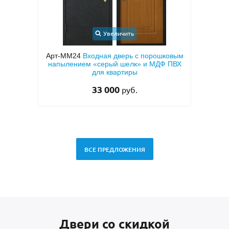
Увеличить
шковым
Арт-ММ188
Входная теплоизоляционная
Ф ПВХ
дверь с коричневыми плитами МДФ с
мета
двух сторон, с узким стеклом и ковкой
тем
51 000
руб.
ВСЕ ПРЕДЛОЖЕНИЯ
Двери со скидкой