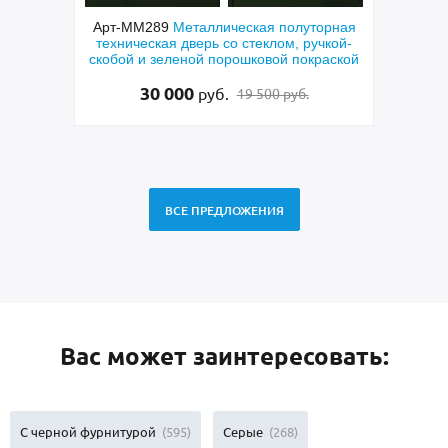
еталлическая полуторная
Арт-ММ256
Входная шумоизоляц
дверь со стеклом, ручкой-
дверь с коричневыми панелями
ной порошковой покраской
фрезерованием и узким стеклоп
00
48 500
руб.
руб.
19 500 руб.
50 000 руб.
ВСЕ ПРЕДЛОЖЕНИЯ
Вас может заинтересовать:
С черной фурнитурой
(595)
Серые
(268)