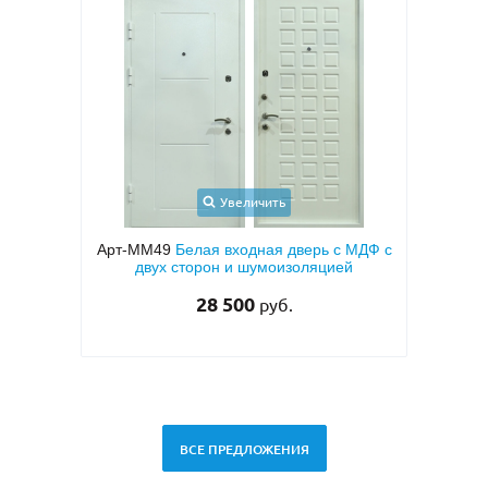
Увеличить
Увеличить
я входная дверь с МДФ с
Арт-ММ50
Входная квартирная дв
он и шумоизоляцией
МДФ ПВХ коричневого цвета с д
сторон
8 500
руб.
27 000
руб.
29 500 руб.
ВСЕ ПРЕДЛОЖЕНИЯ