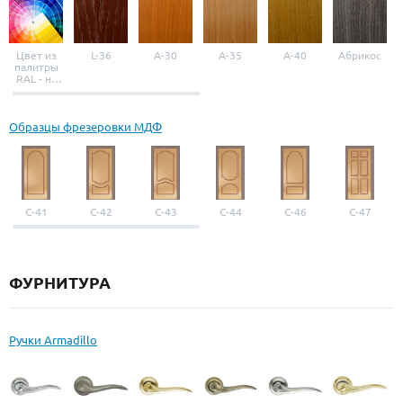
Цвет из
L-36
A-30
A-35
A-40
Абрикос
палитры
RAL - на
выбор
Образцы фрезеровки МДФ
С-41
С-42
С-43
С-44
С-46
С-47
ФУРНИТУРА
Ручки Armadillo