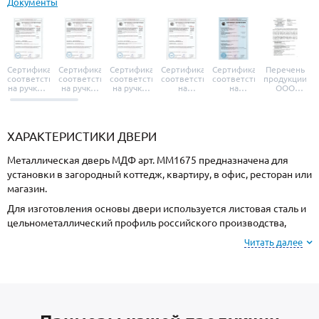
Документы
Сертификат
Сертификат
Сертификат
Сертификат
Сертификат
Перечень
соответствия
соответствия
соответствия
соответствия
соответствия
продукции
на ручки и
на ручки-
на ручки-
на
на
ООО
броненакладки
защелки
защелки
дверные
уплотнители
«УЗК», не
«Armadillo»
«Fuaro»
«Punto»
доводчики
«Schlegel
требующей
«Ajax»
Q-Lon»
сертификаци
ХАРАКТЕРИСТИКИ ДВЕРИ
Металлическая дверь МДФ арт. ММ1675 предназначена для
установки в загородный коттедж, квартиру, в офис, ресторан или
магазин.
Для изготовления основы двери используется листовая сталь и
цельнометаллический профиль российского производства,
толщиной 2 мм. Готовая конструкция имеет повышенную
Читать далее
прочность и взломостойкость.
Для отделки с внешней стороны используется МДФ, и МДФ с
внутренней стороны. Выбирайте цвет и фактуру покрытия под
оформление фасада или внутренних интерьеров.