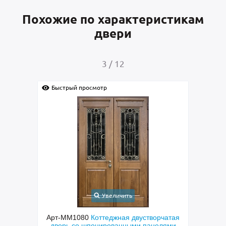
Похожие по характеристикам
двери
4
/
12
отр
Быстрый просмотр
Увеличить
Увеличить
ттеджная двустворчатая
Арт-ММ578
Входная утепленная дв
нированными панелями
терморазрывом, белыми наличник