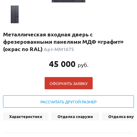
С реечным дизайном
(29)
ПО НАЗНАЧЕНИЮ
ПО ОСОБЕННОСТЯМ
Металлическая входная дверь с
ПО КОНСТРУКЦИИ
фрезерованными панелями МДФ «графит»
(окрас по RAL)
Арт-ММ1675
Популярные двери
45 000
руб.
Двери со скидкой
ОФОРМИТЬ ЗАЯВКУ
ДВЕРИ С ТЕРМОРАЗРЫВОМ
ГАЛЕРЕЯ
РАССЧИТАТЬ ДРУГОЙ РАЗМЕР
ОПЛАТА
Характеристики
Отделка снаружи
Отделка внут
ДОСТАВКА
УСТАНОВКА