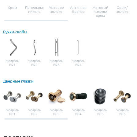
Хром
Пепельный
Матовое
Античная
Матовый
Хром/
никель
золото
бронза
никель/
золото
хром
Ручки-скобы
Модель
Модель
Модель
Модель
№1
№2
№3
№4
Дверные глазки
Модель
Модель
Модель
Модель
Модель
Модель
№1
№2
№3
№4
№5
№6