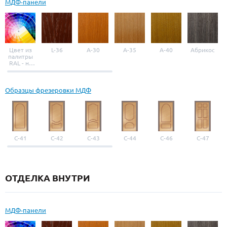
МДФ-панели
Цвет из
L-36
A-30
A-35
A-40
Абрикос
палитры
RAL - на
выбор
Образцы фрезеровки МДФ
С-41
С-42
С-43
С-44
С-46
С-47
ОТДЕЛКА ВНУТРИ
МДФ-панели