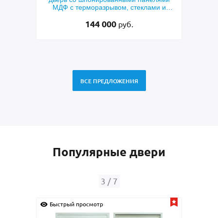
разрывом, стеклами и
коричневыми плитами МДФ (окра
ыми решетками
RAL) и стеклом
4 000
48 500
руб.
руб.
ВСЕ ПРЕДЛОЖЕНИЯ
Популярные двери
4
/
7
отр
Быстрый просмотр