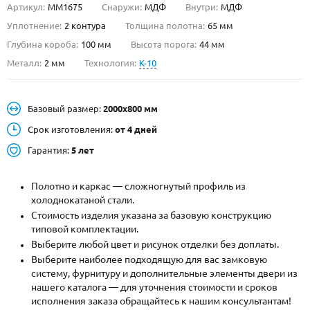
Артикул:
ММ1675
Снаружи:
МДФ
Внутри:
МДФ
О НАС
Уплотнение:
2 контура
Толщина полотна:
65 мм
Глубина короба:
100 мм
Высота порога:
44 мм
КОНТАКТЫ
Металл:
2 мм
Технология:
K-10
Металлические двери от производителя с доставкой и установкой в
Базовый размер:
2000х800 мм
Москве и МО
Срок изготовления:
от 4 дней
НАЙТИ:
Гарантия:
5 лет
ПН-СБ - с 9:00 до 21:00, ВС - до 19:00
+7 (495) 411-44-41
Полотно и каркас — сложногнутый профиль из
холоднокатаной стали.
INFO@META-M.RU
Стоимость изделия указана за базовую конструкцию
типовой комплектации.
ЗАПРОСИТЬ РАСЧЕТ
Выберите любой цвет и рисунок отделки без доплаты.
Выберите наиболее подходящую для вас замковую
систему, фурнитуру и дополнительные элементы двери из
Каталог
Распродажа
Как купить
нашего каталога — для уточнения стоимости и сроков
исполнения заказа обращайтесь к нашим консультантам!
Записаться на замер