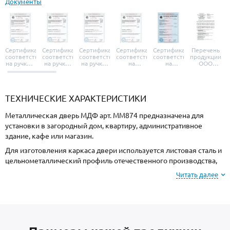
Документы
Сертификат
Сертификат
Сертификат
Сертификат
Сертификат
Перечень
соответствия
соответствия
соответствия
соответствия
соответствия
продукции
на ручки и
на ручки-
на ручки-
на
на
ООО
броненакладки
защелки
защелки
дверные
уплотнители
«УЗК», не
«Armadillo»
«Fuaro»
«Punto»
доводчики
«Schlegel
требующей
«Ajax»
Q-Lon»
сертификаци
ТЕХНИЧЕСКИЕ ХАРАКТЕРИСТИКИ
Металлическая дверь МДФ арт. ММ874 предназначена для
установки в загородный дом, квартиру, административное
здание, кафе или магазин.
Для изготовления каркаса двери используется листовая сталь и
цельнометаллический профиль отечественного производства,
сечением 2 мм. Готовая конструкция имеет повышенную
Читать далее
жесткость и надежность.
Отделка снаружи МДФ, внутри МДФ. Подберите цвет покрытия
и рисунок фрезеровки из образцов на сайте или у специалиста
по замерам.