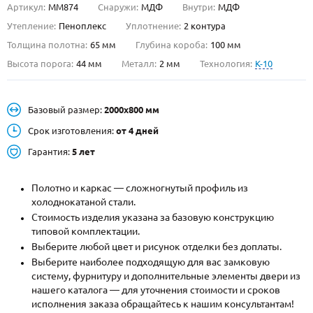
Артикул:
ММ874
Снаружи:
МДФ
Внутри:
МДФ
О НАС
Утепление:
Пеноплекс
Уплотнение:
2 контура
Толщина полотна:
65 мм
Глубина короба:
100 мм
КОНТАКТЫ
Высота порога:
44 мм
Металл:
2 мм
Технология:
K-10
Металлические двери от производителя с доставкой и установкой в
Базовый размер:
2000х800 мм
Москве и МО
Срок изготовления:
от 4 дней
НАЙТИ:
Гарантия:
5 лет
ПН-СБ - с 9:00 до 21:00, ВС - до 19:00
+7 (495) 411-44-41
Полотно и каркас — сложногнутый профиль из
холоднокатаной стали.
INFO@META-M.RU
Стоимость изделия указана за базовую конструкцию
типовой комплектации.
ЗАПРОСИТЬ РАСЧЕТ
Выберите любой цвет и рисунок отделки без доплаты.
Выберите наиболее подходящую для вас замковую
систему, фурнитуру и дополнительные элементы двери из
Каталог
Распродажа
Как купить
нашего каталога — для уточнения стоимости и сроков
исполнения заказа обращайтесь к нашим консультантам!
Записаться на замер