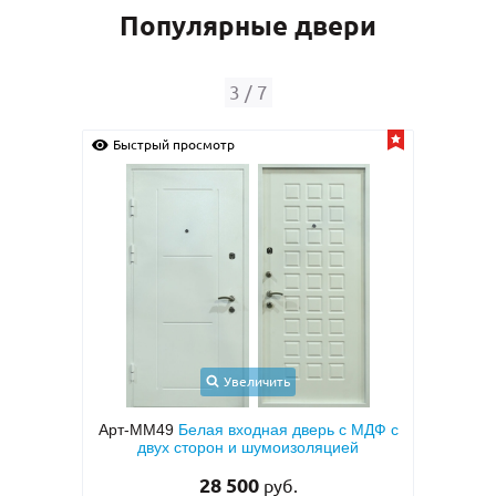
Популярные двери
3
/
7
Быстрый просмотр
Быс
Увеличить
ионная
Арт-ММ49
Белая входная дверь с МДФ с
Арт
ДФ с
двух сторон и шумоизоляцией
кор
овкой
«а
28 500
руб.