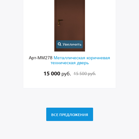
Увеличить
онная
Арт-ММ278
Металлическая коричневая
Арт-
МДФ с
техническая дверь
окраш
кетом
15 000
руб.
15 500 руб.
ВСЕ ПРЕДЛОЖЕНИЯ