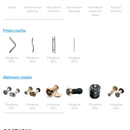
Хром
Пепельный
Матовое
Античная
Матовый
Хром/
никель
золото
бронза
никель/
золото
хром
Ручки-скобы
Модель
Модель
Модель
Модель
№1
№2
№3
№4
Дверные глазки
Модель
Модель
Модель
Модель
Модель
Модель
№1
№2
№3
№4
№5
№6