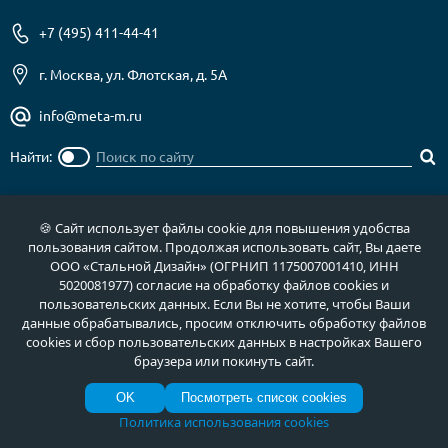
+7 (495) 411-44-41
г. Москва, ул. Флотская, д. 5А
info@meta-m.ru
Найти:
🍪 Сайт использует файлы cookie для повышения удобства
О нас
Услуги
пользования сайтом. Продолжая использовать сайт, Вы даете
ООО «Стальной Дизайн» (ОГРНИП 1175007001410, ИНН
Отзывы
Как купить
5020081977) согласие на обработку файлов cookies и
пользовательских данных. Если Вы не хотите, чтобы Ваши
Полезное
Документы
данные обрабатывались, просим отключить обработку файлов
Новости
Фото продукции
cookies и сбор пользовательских данных в настройках Вашего
браузера или покинуть сайт.
Контакты
Гарантии и возврат
OK
Посмотреть список cookies
Политика использования cookies
Каталог дверей
Двери в дом