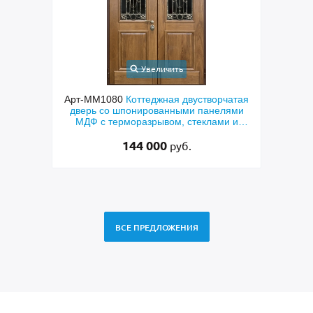
Увеличить
ходная
Арт-ММ1080
Коттеджная двустворчатая
Арт-
й МДФ
дверь со шпонированными панелями
терм
мным
МДФ с терморазрывом, стеклами и
кор
коваными решетками
144 000
руб.
ВСЕ ПРЕДЛОЖЕНИЯ