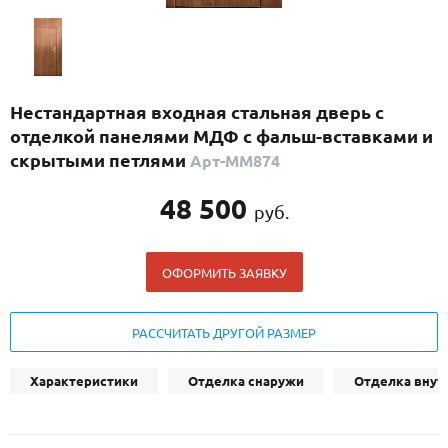
С реечным дизайном
(29)
ПО НАЗНАЧЕНИЮ
ПО ОСОБЕННОСТЯМ
Нестандартная входная стальная дверь с
ПО КОНСТРУКЦИИ
отделкой панелями МДФ с фальш-вставками и
скрытыми петлями
Арт-ММ874
Популярные двери
48 500
руб.
Двери со скидкой
ОФОРМИТЬ ЗАЯВКУ
ДВЕРИ С ТЕРМОРАЗРЫВОМ
ГАЛЕРЕЯ
РАССЧИТАТЬ ДРУГОЙ РАЗМЕР
ОПЛАТА
Характеристики
Отделка снаружи
Отделка внут
ДОСТАВКА
УСТАНОВКА