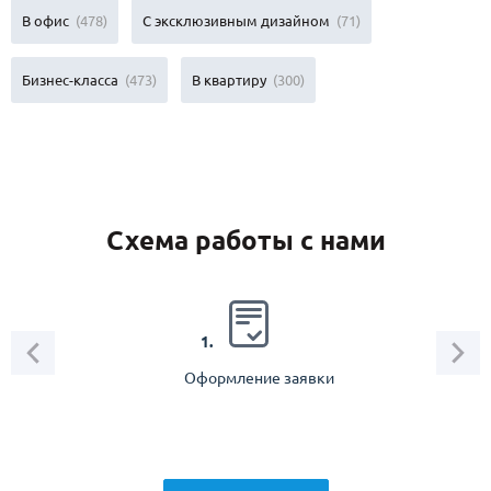
В офис
(478)
С эксклюзивным дизайном
(71)
Бизнес-класса
(473)
В квартиру
(300)
Схема работы с нами
2.
1.
Оформление заявки
Зам
спец