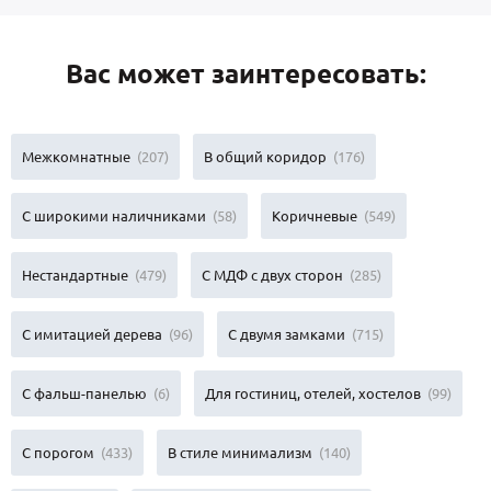
Вас может заинтересовать:
Межкомнатные
(207)
В общий коридор
(176)
С широкими наличниками
(58)
Коричневые
(549)
Нестандартные
(479)
С МДФ с двух сторон
(285)
С имитацией дерева
(96)
С двумя замками
(715)
С фальш-панелью
(6)
Для гостиниц, отелей, хостелов
(99)
С порогом
(433)
В стиле минимализм
(140)