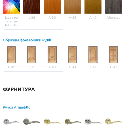
Цвет из
L-36
A-30
A-35
A-40
Абрикос
палитры
RAL - на
выбор
Образцы фрезеровки МДФ
С-41
С-42
С-43
С-44
С-46
С-47
ФУРНИТУРА
Ручки Armadillo