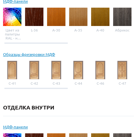
МДФ-панели
Цвет из
L-36
A-30
A-35
A-40
Абрикос
палитры
RAL - на
выбор
Образцы фрезеровки МДФ
С-41
С-42
С-43
С-44
С-46
С-47
ОТДЕЛКА ВНУТРИ
МДФ-панели