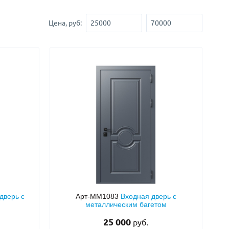
Нестандартные
(479)
Цена, руб:
Двустворчатые
(42)
С фрамугой
(265)
С внутренним открыванием
(2)
4-го класса защиты
(499)
Полуторапольные
(289)
дверь с
Арт-ММ1083
Входная дверь с
металлическим багетом
25 000
руб.