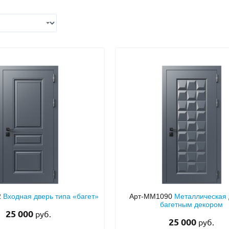
С отбойником
203)
(91)
С кнокером
42)
(94)
твенных зданий
С импостами
(93)
(73)
ина
С карнизом
(49)
(207)
рощитовой
С витражами
(14)
(11)
ые холлы
В современном стиле
(23)
(183)
2
Входная дверь типа «багет»
Арт-ММ1090
Металлическая 
багетным декором
25 000
руб.
25 000
руб.