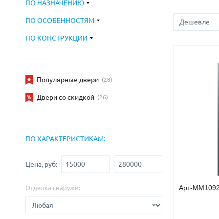
ПО НАЗНАЧЕНИЮ
С зеркалом
Для дачи
(13)
(
ПО ОСОБЕННОСТЯМ
С выдавленным рисунком
Для бани
(35)
(
С металлобагетом
Для общес
(571)
ПО КОНСТРУКЦИИ
Белые
Для магаз
(108)
С геометрическим рисунком
Для элект
(46)
С реечным дизайном
В лифтов
Популярные двери
(29)
(28)
Двери со скидкой
(26)
ПО ХАРАКТЕРИСТИКАМ:
Цена, руб:
Арт-ММ109
Отделка снаружи: