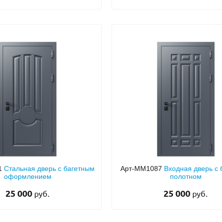
1
Стальная дверь с багетным
Арт-ММ1087
Входная дверь с
оформлением
полотном
25 000
25 000
руб.
руб.