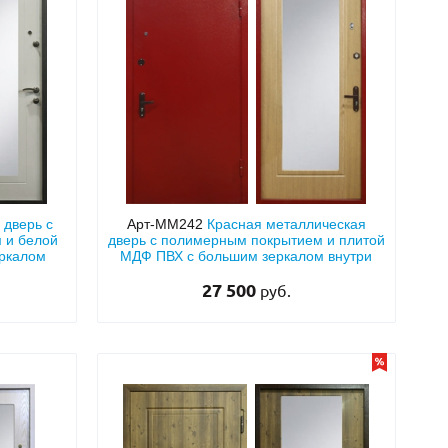
 дверь с
Арт-ММ242
Красная металлическая
 и белой
дверь с полимерным покрытием и плитой
еркалом
МДФ ПВХ с большим зеркалом внутри
27 500
руб.