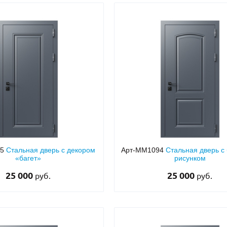
85
Стальная дверь с декором
Арт-ММ1094
Стальная дверь с
«багет»
рисунком
25 000
25 000
руб.
руб.