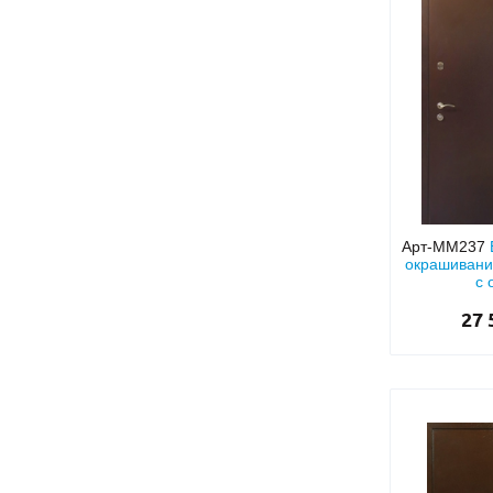
Арт-ММ237
окрашивани
с 
27