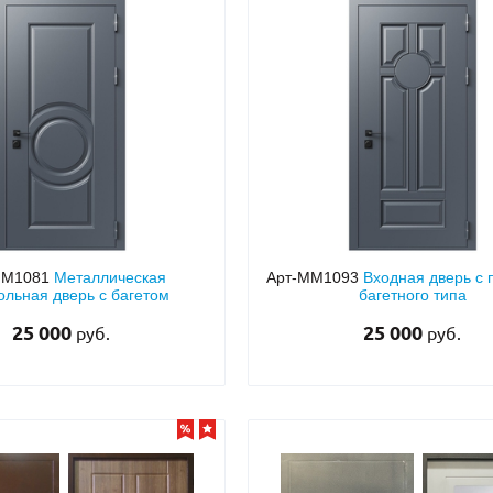
ММ1081
Металлическая
Арт-ММ1093
Входная дверь с
ольная дверь с багетом
багетного типа
25 000
25 000
руб.
руб.