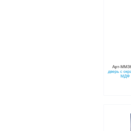
Арт-ММ3
дверь с ок
МДФ 