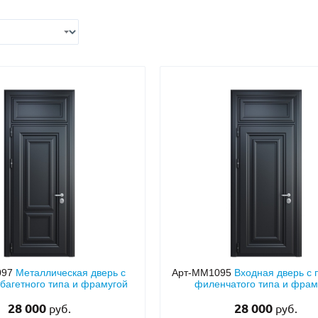
С отбойником
203)
(91)
С кнокером
42)
(94)
твенных зданий
С импостами
(93)
(73)
ина
С карнизом
(49)
(207)
рощитовой
С витражами
(14)
(11)
ые холлы
В современном стиле
(23)
(183)
097
Металлическая дверь с
Арт-ММ1095
Входная дверь с
багетного типа и фрамугой
филенчатого типа и фрам
28 000
28 000
руб.
руб.