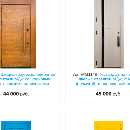
4
Входная звукоизоляционная
Арт-ММ1148
Нестандартная 
плитами МДФ со шпоновым
дверь с отделкой МДФ, ф
, широкими наличниками и
фрамугой, тонированным 
бугельной ручкой
стеклом и биометрическим 
44 000
45 000
руб.
руб.