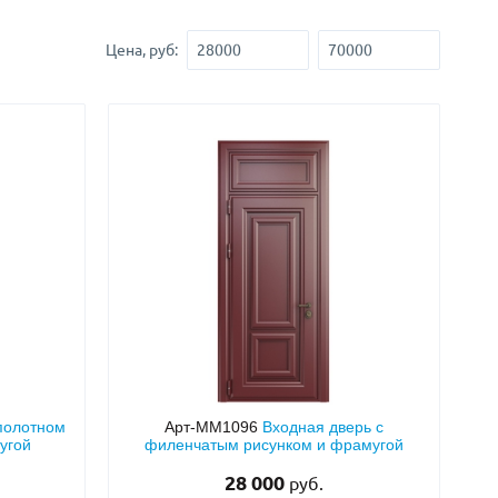
Нестандартные
(479)
Цена, руб:
Двустворчатые
(42)
С фрамугой
(265)
С внутренним открыванием
(2)
4-го класса защиты
(499)
Полуторапольные
(289)
 полотном
Арт-ММ1096
Входная дверь с
угой
филенчатым рисунком и фрамугой
28 000
руб.