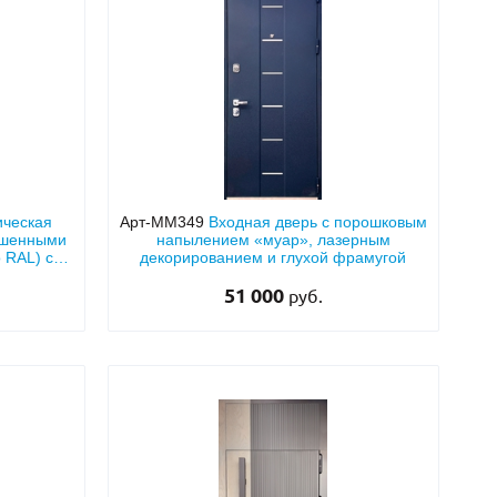
ическая
Арт-ММ349
Входная дверь с порошковым
ашенными
напылением «муар», лазерным
 RAL) с
декорированием и глухой фрамугой
ой
51 000
руб.