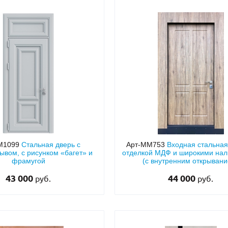
М1099
Стальная дверь с
Арт-ММ753
Входная стальная
ывом, с рисунком «багет» и
отделкой МДФ и широкими на
фрамугой
(с внутренним открыван
43 000
44 000
руб.
руб.