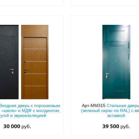
Входная дверь с порошковым
Арт-ММ315
Стальная двер
 «шелк» и МДФ с молдингом,
(зеленый окрас по RAL) с в
гой и звукоизоляцией
вставкой
30 000
39 500
руб.
руб.