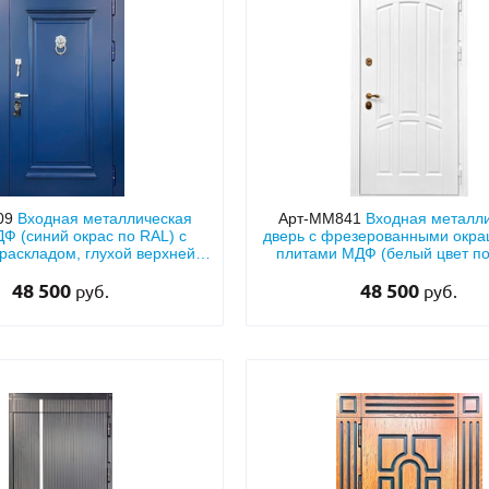
09
Входная металлическая
Арт-ММ841
Входная металл
Ф (синий окрас по RAL) с
дверь с фрезерованными окр
раскладом, глухой верхней
плитами МДФ (белый цвет по
ставкой и кнокером
верхней глухой вставк
48 500
48 500
руб.
руб.