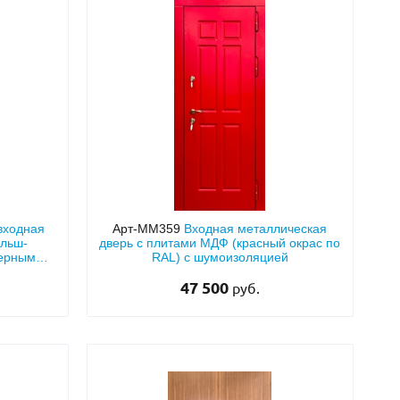
входная
Арт-ММ359
Входная металлическая
альш-
дверь с плитами МДФ (красный окрас по
черным
RAL) с шумоизоляцией
замком
47 500
руб.