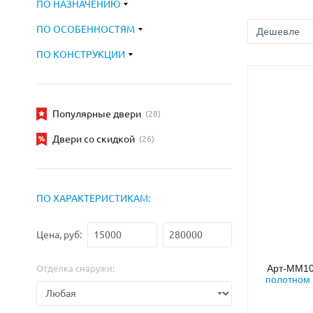
ПО НАЗНАЧЕНИЮ
С зеркалом
Для дачи
(13)
(
ПО ОСОБЕННОСТЯМ
С выдавленным рисунком
Для бани
(35)
(
С металлобагетом
Для общес
(571)
ПО КОНСТРУКЦИИ
Белые
Для магаз
(108)
С геометрическим рисунком
Для элект
(46)
С реечным дизайном
В лифтов
Популярные двери
(29)
(28)
Двери со скидкой
(26)
ПО ХАРАКТЕРИСТИКАМ:
Цена, руб:
Арт-ММ1
Отделка снаружи:
полотном 