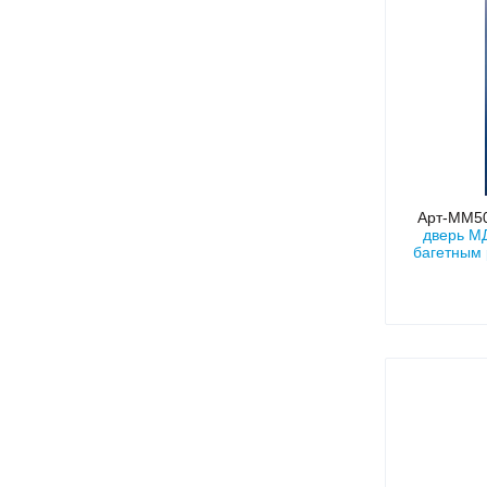
Арт-ММ5
дверь МД
багетным 
в