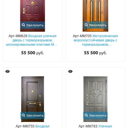
Увеличить
Увеличить
Арт-ММ628
Входная уличная
Арт-ММ705
Металлическая
дверь с терморазрывом,
морозоустойчивая дверь с
шпонированными плитами МДФ
терморазрывом,
(окрас по RAL) с багетным
фрезерованными плитами MDF
55 500
55 500
руб.
руб.
раскладом и кнокером «под
с нестандартным широким
золото»
наличником
Увеличить
Увеличить
Арт-ММ755
Входная
Арт-ММ783
Уличная