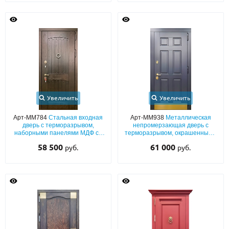
Увеличить
Увеличить
Арт-ММ784
Стальная входная
Арт-ММ938
Металлическая
дверь с терморазрывом,
непромерзающая дверь с
наборными панелями МДФ со
терморазрывом, окрашенными
шпоновым покрытием и
плитами МДФ (подбор цвета по
58 500
61 000
руб.
руб.
кнокером «кольцо»
RAL) с латунным отбойником