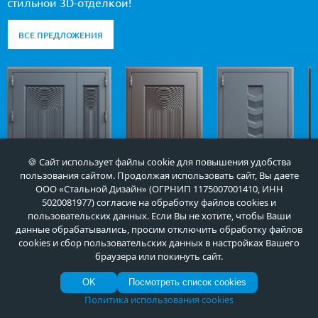
стильной 3D-отделкой!
ВСЕ ПРЕДЛОЖЕНИЯ
🍪 Сайт использует файлы cookie для повышения удобства
пользования сайтом. Продолжая использовать сайт, Вы даете
ООО «Стальной Дизайн» (ОГРНИП 1175007001410, ИНН
5020081977) согласие на обработку файлов cookies и
пользовательских данных. Если Вы не хотите, чтобы Ваши
данные обрабатывались, просим отключить обработку файлов
Арт-ММ1507
Арт-ММ1534
Арт-ММ1279
cookies и сбор пользовательских данных в настройках Вашего
браузера или покинуть сайт.
55 000
35 000
35 000
руб.
руб.
руб.
OK
Посмотреть список cookies
Политика использования cookies