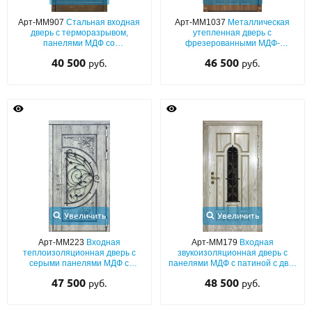
Арт-ММ907
Стальная входная
Арт-ММ1037
Металлическая
О НАС
дверь с терморазрывом,
утепленная дверь с
панелями МДФ со
фрезерованными МДФ-
КОНТАКТЫ
шпонированием с двух сторон
панелями, стеклопакетом и
40 500
46 500
руб.
руб.
кованой решеткой
Металлические двери от производителя с доставкой и установкой в
Москве и МО
НАЙТИ:
ПН-СБ - с 9:00 до 21:00, ВС - до 19:00
+7 (495) 411-44-41
INFO@META-M.RU
Увеличить
Увеличить
ЗАПРОСИТЬ РАСЧЕТ
Арт-ММ223
Входная
Арт-ММ179
Входная
теплоизоляционная дверь с
звукоизоляционная дверь с
серыми панелями МДФ с
панелями МДФ с патиной с двух
патиной с двух сторон,
сторон, со стеклом и ковкой
Каталог
Распродажа
Как купить
47 500
48 500
руб.
руб.
полукруглым стеклом и черной
ковкой
Записаться на замер