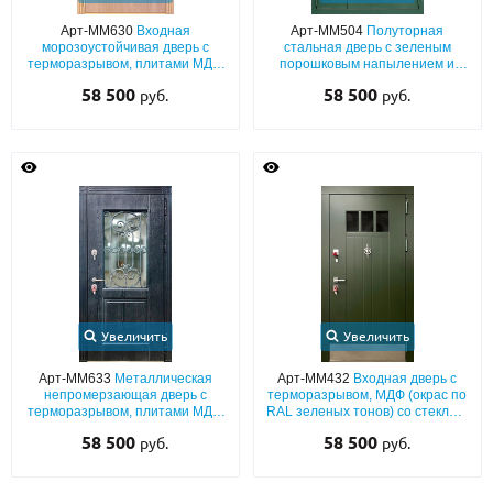
Арт-ММ630
Входная
Арт-ММ504
Полуторная
морозоустойчивая дверь с
стальная дверь с зеленым
терморазрывом, плитами МДФ
порошковым напылением и
с патиной, кованой решёткой и
стеклопакетами
58 500
58 500
руб.
руб.
стеклом
Увеличить
Увеличить
Арт-ММ633
Металлическая
Арт-ММ432
Входная дверь с
непромерзающая дверь с
терморазрывом, МДФ (окрас по
терморазрывом, плитами МДФ
RAL зеленых тонов) со стеклом,
шпон с патиной, со
кнокером и отбойником
58 500
58 500
руб.
руб.
стеклопакетом и решеткой