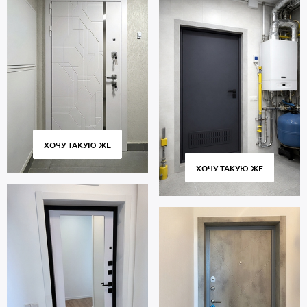
ХОЧУ ТАКУЮ ЖЕ
ХОЧУ ТАКУЮ ЖЕ