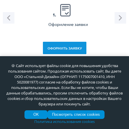
2.
1.
Оформление заявки
Зам
спец
ОФОРМИТЬ ЗАЯВКУ
🍪 Сайт использует файлы cookie для повышения удобства
пользования сайтом. Продолжая использовать сайт, Вы даете
ООО «Стальной Дизайн» (ОГРНИП 1175007001410, ИНН
Новоcти
5020081977) согласие на обработку файлов cookies и
пользовательских данных. Если Вы не хотите, чтобы Ваши
данные обрабатывались, просим отключить обработку файлов
07 Авг 2026
cookies и сбор пользовательских данных в настройках Вашего
браузера или покинуть сайт.
С Днём строителя! Создавая
архитектуру будущего
OK
Посмотреть список cookies
Политика использования cookies