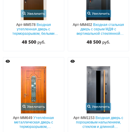
Увеличить
Увеличить
Арт-ММ578
Входная
Арт-ММ402
Входная стальная
утепленная дверь с
дверь с серым МДФ с
терморазрывом, белыми
вертикальной стеклянной
наличниками, коричневыми
вставкой
48 500
48 500
руб.
руб.
плитами МДФ (окрас по RAL) и
стеклом
Увеличить
Увеличить
Арт-ММ649
Утеплённая
Арт-ММ1153
Входная дверь с
металлическая дверь с
порошковым напылением,
терморазрывом,
стеклом и длинной
фрезерованными панелями
вертикальной ручкой