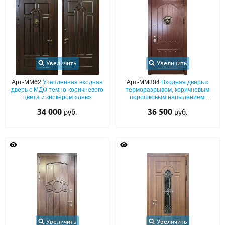
С реечным дизайном
(29)
ПО НАЗНАЧЕНИЮ
ПО ОСОБЕННОСТЯМ
ПО КОНСТРУКЦИИ
Увеличить
Увеличить
Арт-ММ62
Утепленная входная
Арт-ММ304
Входная дверь с
дверь с МДФ темно-коричневого
терморазрывом, коричневым
Популярные двери
цвета и кнокером «лев»
порошковым напылением,
декором «лев» и рисунком на
34 000
36 500
руб.
руб.
Двери со скидкой
металле
ДВЕРИ С ТЕРМОРАЗРЫВОМ
ГАЛЕРЕЯ
ОПЛАТА
ДОСТАВКА
Увеличить
Увеличить
УСТАНОВКА