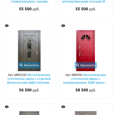
терморазрывом, серыми
шпонированными плитами МДФ
панелями МДФ с кованой
(окрас по RAL) с багетным
55 500
55 500
руб.
руб.
решеткой и стеклопакетом
раскладом и кнокером «под
золото»
Увеличить
Увеличить
Арт-ММ1035
Металлическая
Арт-ММ456
Металлическая
утепленная дверь с отделкой
утепленная дверь с
филенчатыми МДФ панелями,
терморазрывом, МДФ (красный
кованой решеткой и
окрас по RAL) с полукруглым
56 500
58 500
руб.
руб.
стеклопакетом для частного
остеклением
дома