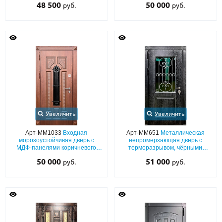
48 500
50 000
руб.
руб.
МДФ с кованой решёткой и
остеклением
Увеличить
Увеличить
Арт-ММ1033
Входная
Арт-ММ651
Металлическая
морозоустойчивая дверь с
непромерзающая дверь с
МДФ-панелями коричневого
терморазрывом, чёрными
цвета, удлиненным
плитами МДФ с патиной и
50 000
51 000
руб.
руб.
стеклопакетом и кованой
шпоном, со стеклопакетом и
решеткой
решёткой