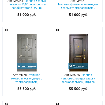
Арт-ММ364
Входная дверь с
Арт-ММ461
панелями МДФ со шпоном и
Металлофиленчатая входная
серой вставкой RAL (с
дверь с терморазрывом и
шумоизоляцией и утеплением)
порошковым напылением
51 000
51 000
руб.
руб.
голубых оттенков
Увеличить
Увеличить
Арт-ММ783
Уличная
Арт-ММ755
Входная
металлическая дверь с
непромерзающая дверь с
терморазрывом,
терморазрывом, МДФ со
фрезерованными панелями
шпоном и багетным раскладом,
55 500
55 500
руб.
руб.
МДФ (серый окрас по RAL) с
кнокером и парадной ручкой
кнокером