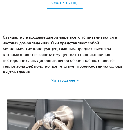
СМОТРЕТЬ ЕЩЕ
Стандартные входные двери чаще всего устанавливаются в
частных домовладениях. Они представляют собой
металлические конструкции, главным предназначением
которых является защита имущества от проникновения
посторонних лиц. Дополнительной особенностью является
теплоизоляция: полотно препятствует проникновению холода
внутрь здания.
Главной особенностью стандартных входных дверей являются
Читать далее
обще утвержденные размеры. Ширина полотна, согласно
российским ГОСТам, составляет:
для одностворчатых – 80, 90 и 100 см.
для дверей с двумя створками – 120, 140 и 150 см.
При этом строгие нормативы на толщину дверей не
распространяются. Однако минимальным параметром считается
1,2 мм, в ином случае изделие не будет выполнять свое