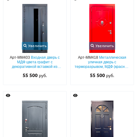
Увеличить
Увеличить
Арт-ММ403
Входная дверь с
Арт-ММ418
Металлическая
МДФ цвета графит с
уличная дверь с
декоративной вставкой из
терморазрывом, МДФ (красный
стекла и длинной бугельной
окрас по RAL) с хромированным
55 500
55 500
руб.
руб.
ручкой
кнокером