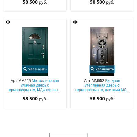
58 500
58 500
руб.
руб.
кованой решеткой и стеклом
резьбой «лев» и отбойником
Увеличить
Увеличить
Арт-ММ525
Металлическая
Арт-ММ652
Входная
уличная дверь с
утеплённая дверь с
терморазрывом, МДФ (зеленый
терморазрывом, плитами МДФ
окрас по RAL) с багетным
шпон с кованой накладной
58 500
58 500
руб.
руб.
раскладом, полукруглым
решёткой и круглым стеклом
стеклом и хромированным
кнокером