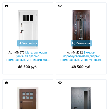
Увеличить
Увеличить
Арт-ММ577
Металлическая
Арт-ММ512
Входная
уличная дверь с
морозоустойчивая дверь с
терморазрывом, плитами МДФ
терморазрывом, коричневыми
(белый эмалевый окрас по RAL)
плитами МДФ с узким стеклом и
48 500
48 500
руб.
руб.
со стеклом
ковкой