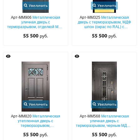
Увеличить
Увеличить
Арт-ММ906
Металлическая
Арт-ММ325
Металлическая
уличная дверь с
дверь с терморазрывом, МДФ
терморазрывом, отделкой МДФ
шпон (окрас по RAL) с
антрацит (окрас по RAL) с двух
отбойником, кнокером и
55 500
55 500
руб.
руб.
сторон
арочным стеклом
Увеличить
Увеличить
Арт-ММ820
Металлическая
Арт-ММ568
Металлическая
утепленная дверь с
уличная дверь с
терморазрывом,
терморазрывом, черным МДФ с
шпонированными плитами МДФ
кованой решеткой и узким
55 500
55 500
руб.
руб.
с фрезеровкой и стеклопакетом
стеклом