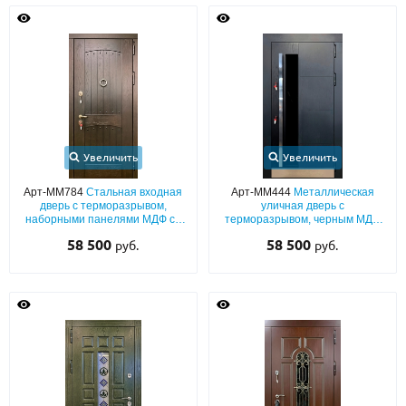
Увеличить
Увеличить
Арт-ММ784
Стальная входная
Арт-ММ444
Металлическая
дверь с терморазрывом,
уличная дверь с
наборными панелями МДФ со
терморазрывом, черным МДФ
шпоновым покрытием и
со стеклом, хромированной
58 500
58 500
руб.
руб.
кнокером «кольцо»
бугельной ручкой и отбойником