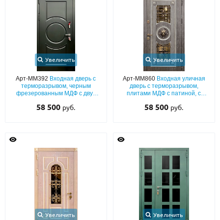
Увеличить
Увеличить
Арт-ММ392
Входная дверь с
Арт-ММ860
Входная уличная
терморазрывом, черным
дверь с терморазрывом,
фрезерованным МДФ с двух
плитами МДФ с патиной, с
сторон
ковкой, стеклом и декором
58 500
58 500
руб.
руб.
«лев» под бронзу
Увеличить
Увеличить