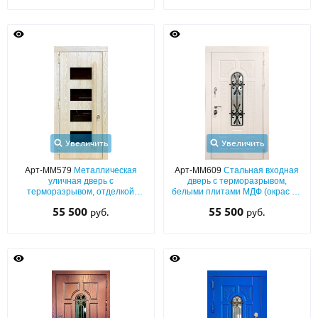
Увеличить
Увеличить
Арт-ММ579
Металлическая
Арт-ММ609
Стальная входная
уличная дверь с
дверь с терморазрывом,
терморазрывом, отделкой
белыми плитами МДФ (окрас по
светлыми панелями МДФ с
RAL) с остеклением и решеткой
55 500
55 500
руб.
руб.
остеклением и бугельной
ручкой