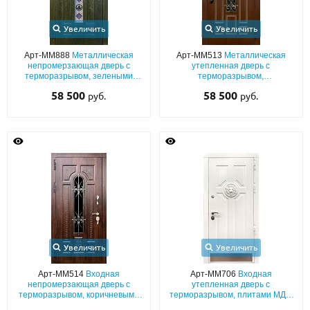
Увеличить
Увеличить
Арт-ММ888
Металлическая
Арт-ММ513
Металлическая
непромерзающая дверь с
утепленная дверь с
терморазрывом, зелеными
терморазрывом,
плитами МДФ с узким
фрезерованными панелями
58 500
58 500
руб.
руб.
витражным стеклом
МДФ с ковкой и стеклопакетом
Увеличить
Увеличить
Арт-ММ514
Входная
Арт-ММ706
Входная
непромерзающая дверь с
утепленная дверь с
терморазрывом, коричневыми
терморазрывом, плитами МДФ
панелями МДФ со шпоном, с
(белый окрас эмалью по RAL) с