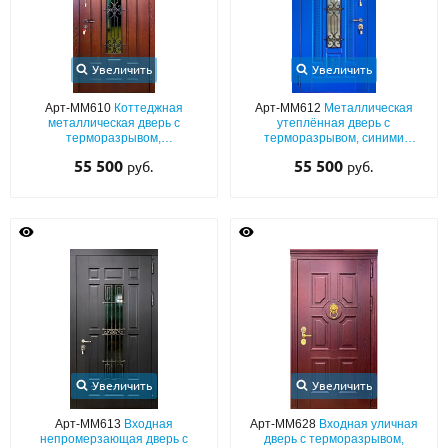
Увеличить
Увеличить
Арт-ММ610
Коттеджная
Арт-ММ612
Металлическая
металлическая дверь с
утеплённая дверь с
терморазрывом,
терморазрывом, синими
фрезерованными панелями
плитами МДФ (покраска по RAL)
55 500
55 500
руб.
руб.
МДФ с остеклением и кованой
с остеклением и ковкой
решеткой
Увеличить
Увеличить
Арт-ММ613
Входная
Арт-ММ628
Входная уличная
непромерзающая дверь с
дверь с терморазрывом,