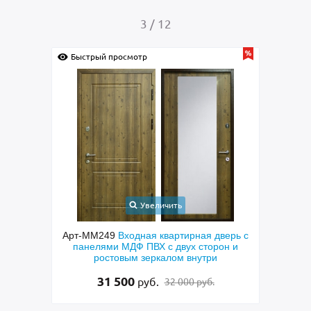
3
/
12
Быстрый просмотр
Быс
Увеличить
невая
Арт-ММ249
Входная квартирная дверь с
панелями МДФ ПВХ с двух сторон и
пол
ростовым зеркалом внутри
МДФ к
лату
31 500
руб.
32 000 руб.