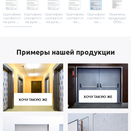
Сертификат
Сертификат
Сертификат
Сертификат
Сертификат
Перечень
соответствия
соответствия
соответствия
соответствия
соответствия
продукции
на ручки и
на ручки-
на ручки-
на
на
ООО
броненакладки
защелки
защелки
дверные
уплотнители
«УЗК», не
«Armadillo»
«Fuaro»
«Punto»
доводчики
«Schlegel
требующей
«Ajax»
Q-Lon»
сертификаци
Примеры нашей продукции
ХОЧУ ТАКУЮ ЖЕ
ХОЧУ ТАКУЮ ЖЕ