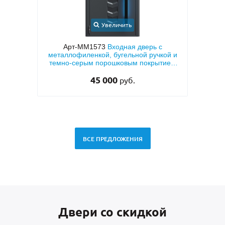
Увеличить
шковым
Арт-ММ1573
Входная дверь с
Арт
Ф ПВХ
металлофиленкой, бугельной ручкой и
МД
темно-серым порошковым покрытием
RAL 7021
45 000
руб.
ВСЕ ПРЕДЛОЖЕНИЯ
Двери со скидкой