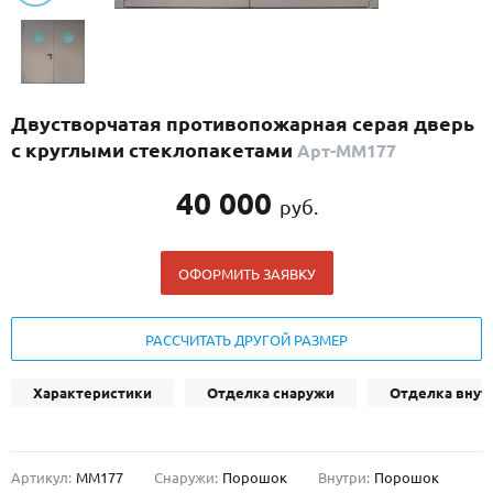
С реечным дизайном
(29)
ПО НАЗНАЧЕНИЮ
ПО ОСОБЕННОСТЯМ
Двустворчатая противопожарная серая дверь
ПО КОНСТРУКЦИИ
с круглыми стеклопакетами
Арт-ММ177
40 000
руб.
Популярные двери
Двери со скидкой
ОФОРМИТЬ ЗАЯВКУ
ДВЕРИ С ТЕРМОРАЗРЫВОМ
РАССЧИТАТЬ ДРУГОЙ РАЗМЕР
ГАЛЕРЕЯ
Характеристики
Отделка снаружи
Отделка внут
ОПЛАТА
ДОСТАВКА
Артикул:
ММ177
Снаружи:
Порошок
Внутри:
Порошок
УСТАНОВКА