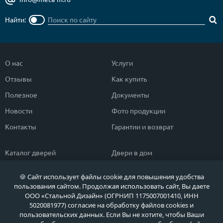
Найти:
О нас
Услуги
Отзывы
Как купить
Полезное
Документы
Новости
Фото продукции
Контакты
Гарантии и возврат
Каталог дверей
Двери в дом
Двери со скидкой
Парадные двери
🍪 Сайт использует файлы cookie для повышения удобства
Популярные двери
Двери в квартиру
пользования сайтом. Продолжая использовать сайт, Вы даете
ООО «Стальной Дизайн» (ОГРНИП 1175007001410, ИНН
Быстрый подбор двери
Тамбурные двери
5020081977) согласие на обработку файлов cookies и
пользовательских данных. Если Вы не хотите, чтобы Ваши
Двери класса ЭКОНОМ
Противопожарные двери