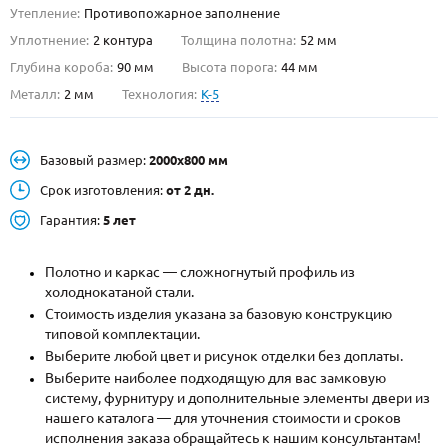
Утепление:
Противопожарное заполнение
О НАС
Уплотнение:
2 контура
Толщина полотна:
52 мм
Глубина короба:
90 мм
Высота порога:
44 мм
КОНТАКТЫ
Металл:
2 мм
Технология:
K-5
Металлические двери от производителя с доставкой и установкой в
Базовый размер:
2000х800 мм
Москве и МО
Срок изготовления:
от 2 дн.
НАЙТИ:
Гарантия:
5 лет
ПН-СБ - с 9:00 до 21:00, ВС - до 19:00
+7 (495) 411-44-41
Полотно и каркас — сложногнутый профиль из
холоднокатаной стали.
INFO@META-M.RU
Стоимость изделия указана за базовую конструкцию
типовой комплектации.
ЗАПРОСИТЬ РАСЧЕТ
Выберите любой цвет и рисунок отделки без доплаты.
Выберите наиболее подходящую для вас замковую
Каталог
Распродажа
Как купить
систему, фурнитуру и дополнительные элементы двери из
нашего каталога — для уточнения стоимости и сроков
Записаться на замер
исполнения заказа обращайтесь к нашим консультантам!