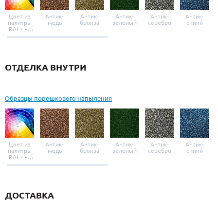
Цвет из
Антик-
Антик-
Антик-
Антик-
Антик-
палитры
медь
бронза
зеленый
серебро
синий
RAL - на
выбор
ОТДЕЛКА ВНУТРИ
Образцы порошкового напыления
Цвет из
Антик-
Антик-
Антик-
Антик-
Антик-
палитры
медь
бронза
зеленый
серебро
синий
RAL - на
выбор
ДОСТАВКА