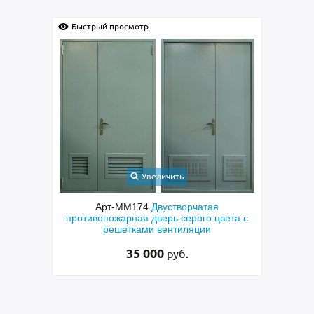
Быстрый просмотр
Быс
Увеличить
ческая
Арт-ММ174
Двустворчатая
противопожарная дверь серого цвета с
п
решетками вентиляции
мол
35 000
руб.