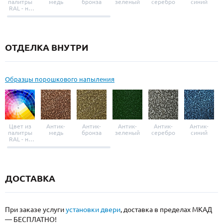
палитры
медь
бронза
зеленый
серебро
синий
RAL - на
выбор
ОТДЕЛКА ВНУТРИ
Образцы порошкового напыления
Цвет из
Антик-
Антик-
Антик-
Антик-
Антик-
палитры
медь
бронза
зеленый
серебро
синий
RAL - на
выбор
ДОСТАВКА
При заказе услуги
установки двери
, доставка в пределах МКАД
— БЕСПЛАТНО!