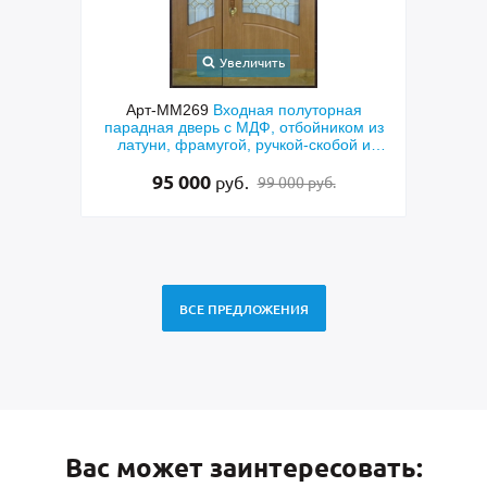
Увеличить
ходная
Арт-ММ269
Входная полуторная
Арт-
ковым
парадная дверь с МДФ, отбойником из
с кор
ой,
латуни, фрамугой, ручкой-скобой и
стеклом
95 000
руб.
99 000 руб.
ВСЕ ПРЕДЛОЖЕНИЯ
Вас может заинтересовать: