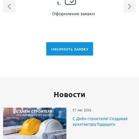
2.
1.
Оформление заявки
Зам
спец
ОФОРМИТЬ ЗАЯВКУ
Новоcти
07 Авг 2026
С Днём строителя! Создавая
архитектуру будущего