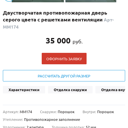
С реечным дизайном
(29)
Двустворчатая противопожарная дверь
ПО НАЗНАЧЕНИЮ
серого цвета с решетками вентиляции
Арт-
ПО ОСОБЕННОСТЯМ
ММ174
ПО КОНСТРУКЦИИ
35 000
руб.
Популярные двери
ОФОРМИТЬ ЗАЯВКУ
Двери со скидкой
РАССЧИТАТЬ ДРУГОЙ РАЗМЕР
ДВЕРИ С ТЕРМОРАЗРЫВОМ
Характеристики
Отделка снаружи
Отделка внут
ГАЛЕРЕЯ
ОПЛАТА
Артикул:
ММ174
Снаружи:
Порошок
Внутри:
Порошок
ДОСТАВКА
Утепление:
Противопожарное заполнение
УСТАНОВКА
Уплотнение:
2 контура
Толщина полотна:
52 мм