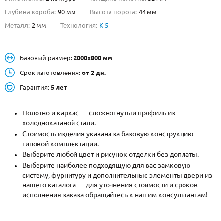
Глубина короба:
90 мм
Высота порога:
44 мм
О НАС
Металл:
2 мм
Технология:
K-5
КОНТАКТЫ
Базовый размер:
2000х800 мм
Металлические двери от производителя с доставкой и установкой в
Срок изготовления:
от 2 дн.
Москве и МО
Гарантия:
5 лет
НАЙТИ:
Полотно и каркас — сложногнутый профиль из
ПН-СБ - с 9:00 до 21:00, ВС - до 19:00
холоднокатаной стали.
+7 (495) 411-44-41
Стоимость изделия указана за базовую конструкцию
типовой комплектации.
INFO@META-M.RU
Выберите любой цвет и рисунок отделки без доплаты.
Выберите наиболее подходящую для вас замковую
ЗАПРОСИТЬ РАСЧЕТ
систему, фурнитуру и дополнительные элементы двери из
нашего каталога — для уточнения стоимости и сроков
исполнения заказа обращайтесь к нашим консультантам!
Каталог
Распродажа
Как купить
Записаться на замер