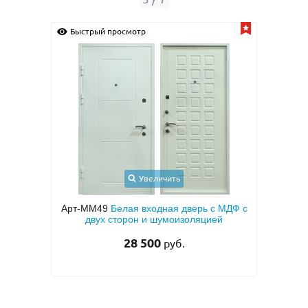
Быстрый просмотр
Быс
Увеличить
с
Арт-ММ49
Белая входная дверь с МДФ с
Арт-
кой и
двух сторон и шумоизоляцией
две
тием
двух
28 500
руб.