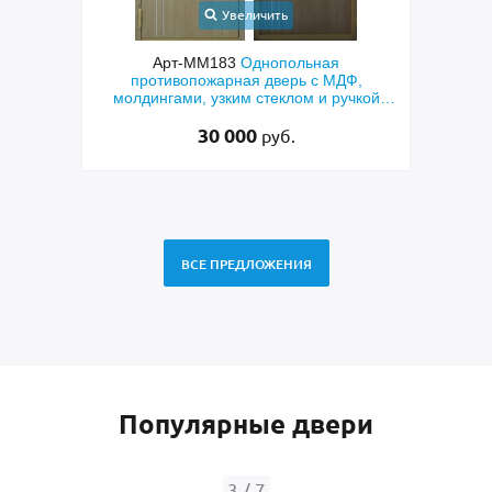
Увеличить
ческая
Арт-ММ183
Однопольная
противопожарная дверь с МДФ,
про
молдингами, узким стеклом и ручкой
ц
«Антипаника»
30 000
руб.
ВСЕ ПРЕДЛОЖЕНИЯ
Популярные двери
3
/
7