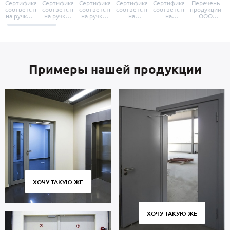
Сертификат
Сертификат
Сертификат
Сертификат
Сертификат
Перечень
соответствия
соответствия
соответствия
соответствия
соответствия
продукции
на ручки и
на ручки-
на ручки-
на
на
ООО
броненакладки
защелки
защелки
дверные
уплотнители
«УЗК», не
«Armadillo»
«Fuaro»
«Punto»
доводчики
«Schlegel
требующей
«Ajax»
Q-Lon»
сертификаци
Примеры нашей продукции
ХОЧУ ТАКУЮ ЖЕ
ХОЧУ ТАКУЮ ЖЕ