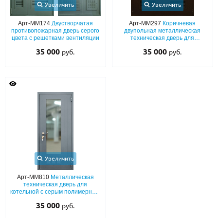
Увеличить
Увеличить
Арт-ММ174
Двустворчатая
Арт-ММ297
Коричневая
противопожарная дверь серого
двупольная металлическая
цвета с решетками вентиляции
техническая дверь для
трансформаторных с
35 000
35 000
руб.
руб.
вентиляционными решетками
Увеличить
Арт-ММ810
Металлическая
техническая дверь для
котельной с серым полимерным
окрашиванием, большим
35 000
руб.
стеклом, выдавленным
рисунком и вентиляцией