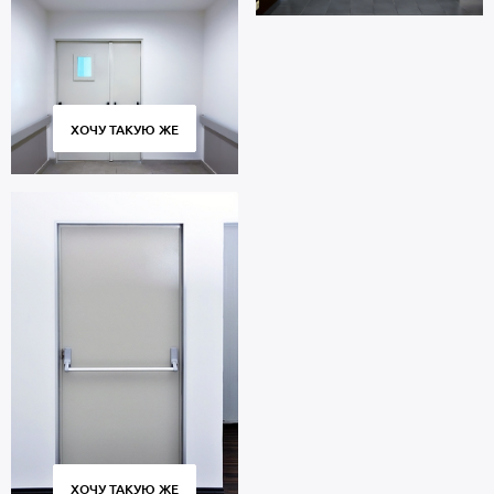
ХОЧУ ТАКУЮ ЖЕ
ХОЧУ ТАКУЮ ЖЕ