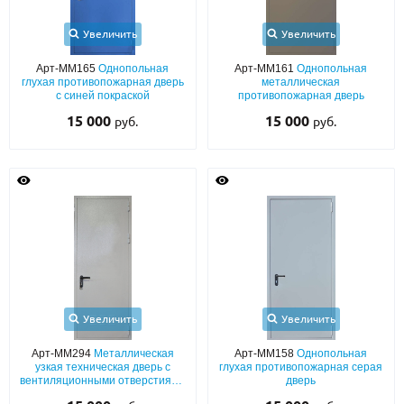
С реечным дизайном
(29)
Увеличить
Увеличить
ПО НАЗНАЧЕНИЮ
Арт-ММ165
Однопольная
Арт-ММ161
Однопольная
ПО ОСОБЕННОСТЯМ
глухая противопожарная дверь
металлическая
с синей покраской
противопожарная дверь
ПО КОНСТРУКЦИИ
15 000
15 000
руб.
руб.
Популярные двери
Двери со скидкой
ДВЕРИ С ТЕРМОРАЗРЫВОМ
ГАЛЕРЕЯ
Увеличить
Увеличить
ОПЛАТА
Арт-ММ294
Металлическая
Арт-ММ158
Однопольная
ДОСТАВКА
узкая техническая дверь с
глухая противопожарная серая
вентиляционными отверстиями
дверь
и серым полимерным
УСТАНОВКА