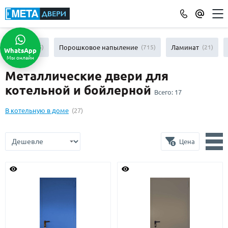
КАТАЛОГ ДВЕРЕЙ
МДФ
(865)
Порошковое напыление
(715)
Ламинат
(21)
WhatsApp
Мы онлайн
ПО ОТДЕЛКЕ
Металлические двери для
МДФ
(865)
котельной и бойлерной
Всего:
17
Порошковое напыление
(715)
Ламинат
(21)
В котельную в доме
(27)
Массив
(52)
МДФ наборный
(58)
Цена
МДФ шпон
(119)
С зеркалом
(13)
С выдавленным рисунком
(35)
С металлобагетом
(571)
Белые
(108)
С геометрическим рисунком
(46)