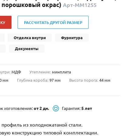
й порошковый окрас)
Арт-ММ1255
Нестандартные
(479)
Двустворчатые
(42)
КУ
РАССЧИТАТЬ ДРУГОЙ РАЗМЕР
С фрамугой
(265)
С внутренним открыванием
(2)
Отделка внутри
Фурнитура
4-го класса защиты
(499)
Документы
Полуторапольные
(289)
нутри:
МДФ
Утепление:
минплита
0 мм
Глубина короба:
97 мм
Высота порога:
44 мм
ок изготовления:
от 2 дн.
Гарантия:
5 лет
 профиль из холоднокатаной стали.
зовую конструкцию типовой комплектации.