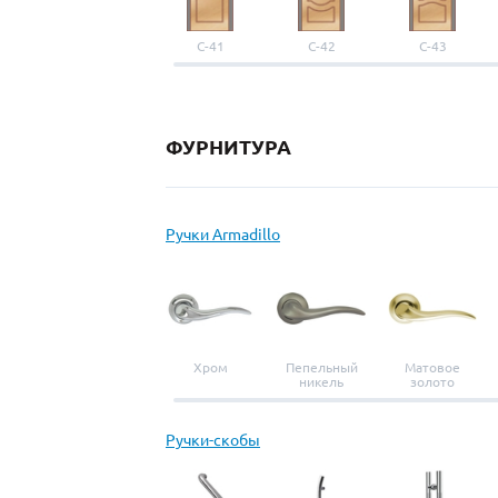
С-41
С-42
С-43
ФУРНИТУРА
Ручки Armadillo
Хром
Пепельный
Матовое
никель
золото
Ручки-скобы