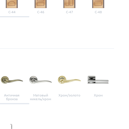
С-44
С-46
С-47
С-48
С-4
Античная
Матовый
Хром/золото
Хром
Мато
бронза
никель/хром
нике