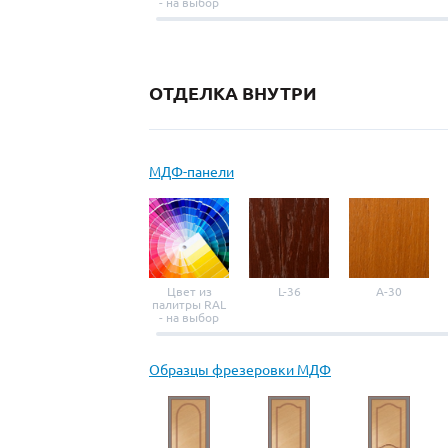
- на выбор
ОТДЕЛКА ВНУТРИ
МДФ-панели
Цвет из
L-36
A-30
палитры RAL
- на выбор
Образцы фрезеровки МДФ