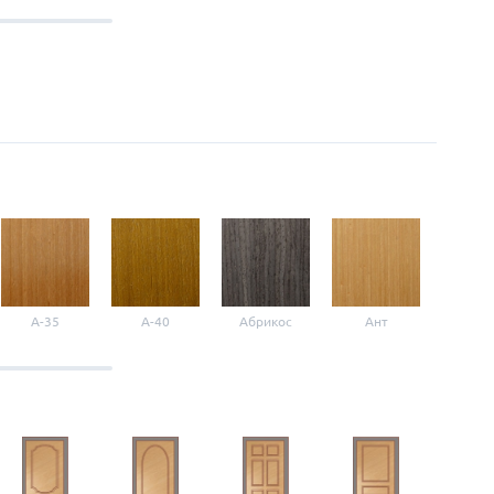
A-35
A-40
Абрикос
Ант
Б-1