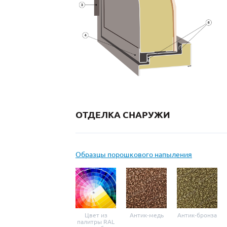
ОТДЕЛКА СНАРУЖИ
Образцы порошкового напыления
Цвет из
Антик-медь
Антик-бронза
палитры RAL