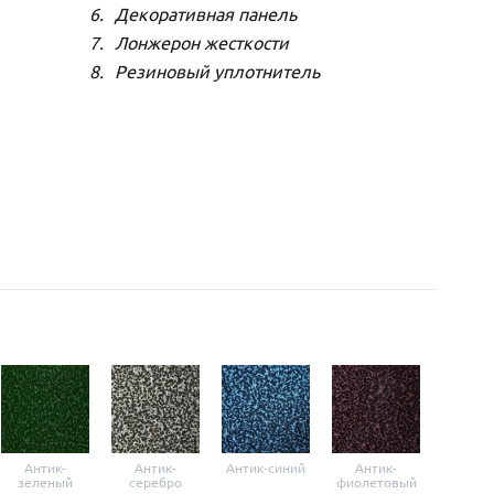
Декоративная панель
Лонжерон жесткости
Резиновый уплотнитель
Антик-
Антик-
Антик-синий
Антик-
Анти
зеленый
серебро
фиолетовый
крас