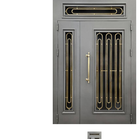
С зеркалом
Для дачи
(13)
(
С выдавленным рисунком
Для бани
(35)
(
С металлобагетом
Для общес
(571)
Белые
Для магаз
(108)
С геометрическим рисунком
Для элект
(46)
С реечным дизайном
В лифтов
(29)