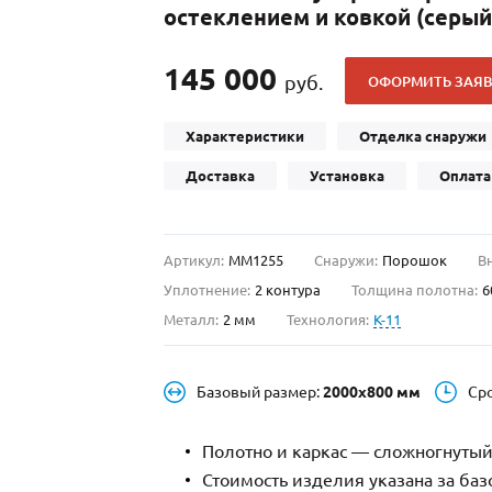
остеклением и ковкой (серы
С отбойником
203)
(91)
С кнокером
42)
(94)
145 000
руб.
ОФОРМИТЬ ЗАЯВ
твенных зданий
С импостами
(93)
(73)
ина
С карнизом
(49)
(207)
Характеристики
Отделка снаружи
рощитовой
С витражами
(14)
(11)
Доставка
Установка
Оплата
ые холлы
В современном стиле
(23)
(183)
Артикул:
ММ1255
Снаружи:
Порошок
В
Уплотнение:
2 контура
Толщина полотна:
6
Металл:
2 мм
Технология:
K-11
Базовый размер:
2000х800 мм
Ср
Полотно и каркас — сложногнутый
Стоимость изделия указана за ба