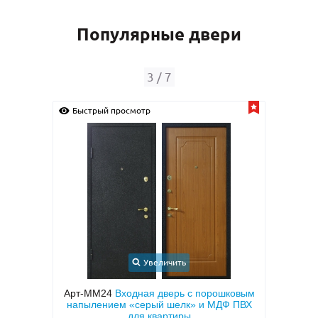
Популярные двери
4
/
7
Быстрый просмотр
Быс
Увеличить
шковым
Арт-ММ188
Входная теплоизоляционная
Арт
Ф ПВХ
дверь с коричневыми плитами МДФ с
МД
двух сторон, с узким стеклом и ковкой