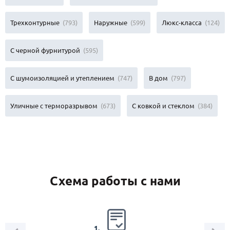
Трехконтурные
(793)
Наружные
(599)
Люкс-класса
(124)
С черной фурнитурой
(595)
С шумоизоляцией и утеплением
(747)
В дом
(797)
Уличные с терморазрывом
(673)
С ковкой и стеклом
(384)
Схема работы с нами
2.
1.