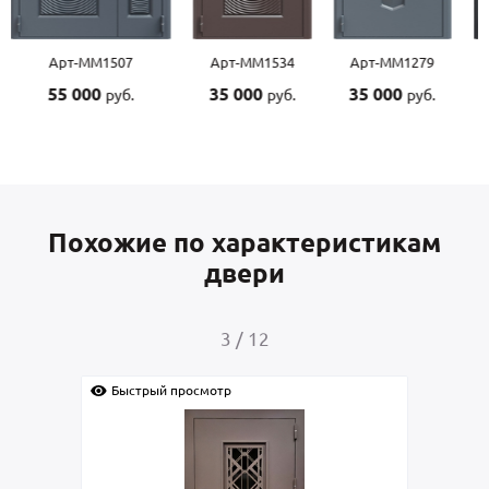
Арт-ММ1534
Арт-ММ1279
Арт-ММ1570
Арт-
35 000
35 000
45 000
45 0
руб.
руб.
руб.
Похожие по характеристикам
двери
4
/
12
Быстрый просмотр
Быс