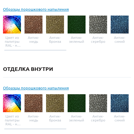
Образцы порошкового напыления
Цвет из
Антик-
Антик-
Антик-
Антик-
Антик-
палитры
медь
бронза
зеленый
серебро
синий
RAL - на
выбор
ОТДЕЛКА ВНУТРИ
Образцы порошкового напыления
Цвет из
Антик-
Антик-
Антик-
Антик-
Антик-
палитры
медь
бронза
зеленый
серебро
синий
RAL - на
выбор