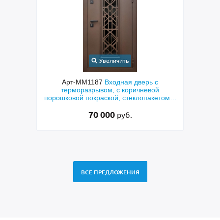
Увеличить
с
Арт-ММ1384
Входная дверь с
Арт-
й
металлофиленкой, бугельной ручкой и
м
етом и
порошковым напылением RAL 7021
45 000
руб.
ВСЕ ПРЕДЛОЖЕНИЯ