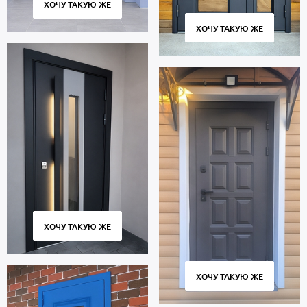
ХОЧУ ТАКУЮ ЖЕ
открывания и закрывания. Соблюдение технологии
изготовления, точное соответствие размеров и качественные
ХОЧУ ТАКУЮ ЖЕ
петли гарантируют плотное прилегание полотна к коробу без
провисания и щелей.
Цена указана за стандартный размер 2000х800 мм. Гарантия 5
лет.
Позвоните в отдел продаж или оставьте заявку на сайте, чтобы
заказать дверь по габаритам вашего проема. Бесплатный вызов
замерщика. Быстрое изготовление. Доставка по Москве и
Московской области, профессиональный монтаж.
ХОЧУ ТАКУЮ ЖЕ
ХОЧУ ТАКУЮ ЖЕ