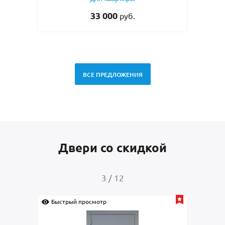
51 000
руб.
ВСЕ ПРЕДЛОЖЕНИЯ
Двери со скидкой
4
/
12
Быстрый просмотр
Быс