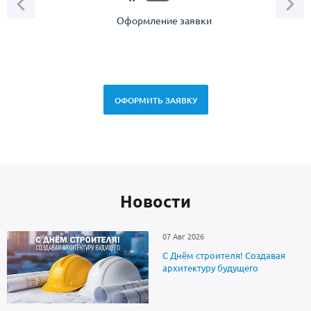
Оформление заявки
Зам
спец
ОФОРМИТЬ ЗАЯВКУ
Новоcти
07 Авг 2026
С Днём строителя! Создавая
архитектуру будущего