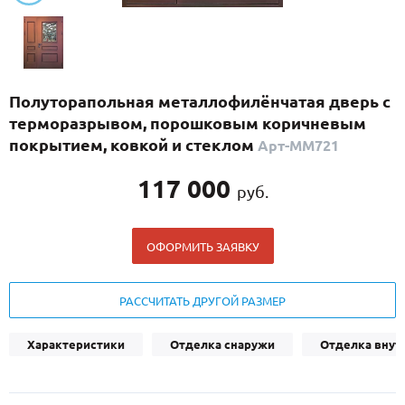
С реечным дизайном
(29)
ПО НАЗНАЧЕНИЮ
ПО ОСОБЕННОСТЯМ
Полуторапольная металлофилёнчатая дверь с
ПО КОНСТРУКЦИИ
терморазрывом, порошковым коричневым
покрытием, ковкой и стеклом
Арт-ММ721
Популярные двери
117 000
руб.
Двери со скидкой
ОФОРМИТЬ ЗАЯВКУ
ДВЕРИ С ТЕРМОРАЗРЫВОМ
ГАЛЕРЕЯ
РАССЧИТАТЬ ДРУГОЙ РАЗМЕР
ОПЛАТА
Характеристики
Отделка снаружи
Отделка внут
ДОСТАВКА
УСТАНОВКА