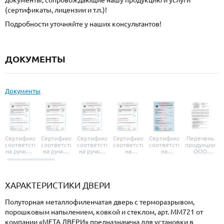
документы, сопровождающие нашу продукцию и услуги
(сертификаты, лицензии и т.п.)!
Подробности уточняйте у наших консультантов!
ДОКУМЕНТЫ
Документы
Сертификат
Сертификат
Сертификат
Сертификат
Сертификат
Перечень
соответствия
соответствия
соответствия
соответствия
соответствия
продукции
на ручки и
на ручки-
на ручки-
на
на
ООО
броненакладки
защелки
защелки
дверные
уплотнители
«УЗК», не
«Armadillo»
«Fuaro»
«Punto»
доводчики
«Schlegel
требующей
«Ajax»
Q-Lon»
сертификаци
ХАРАКТЕРИСТИКИ ДВЕРИ
Полуторная металлофиленчатая дверь с терморазрывом,
порошковым напылением, ковкой и стеклом, арт. ММ721 от
компании «МЕТА ДВЕРИ» предназначена для установки в