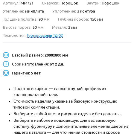
Артикул:
ММ721
Снаружи:
Порошок
Внутри:
Порошок
О НАС
Утепление:
минплита
Уплотнение:
3 контура
Толщина полотна:
90 мм
Глубина короба:
150 мм
КОНТАКТЫ
Высота порога:
50 мм
Металл:
2 мм
Технология:
Терморазрыв ТД-02
Металлические двери от производителя с доставкой и установкой в
Москве и МО
Базовый размер:
2000х800 мм
НАЙТИ:
Срок изготовления:
от 2 дн.
ПН-СБ - с 9:00 до 21:00, ВС - до 19:00
Гарантия:
5 лет
+7 (495) 411-44-41
Полотно и каркас — сложногнутый профиль из
INFO@META-M.RU
холоднокатаной стали.
Стоимость изделия указана за базовую конструкцию
ЗАПРОСИТЬ РАСЧЕТ
типовой комплектации.
Выберите любой цвет и рисунок отделки без доплаты.
Каталог
Распродажа
Как купить
Выберите наиболее подходящую для вас замковую
систему, фурнитуру и дополнительные элементы двери из
Записаться на замер
нашего каталога — для уточнения стоимости и сроков