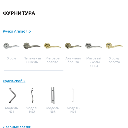
ФУРНИТУРА
Ручки Armadillo
Хром
Пепельный
Матовое
Античная
Матовый
Хром/
никель
золото
бронза
никель/
золото
хром
Ручки-скобы
Модель
Модель
Модель
Модель
№1
№2
№3
№4
Дверные глазки