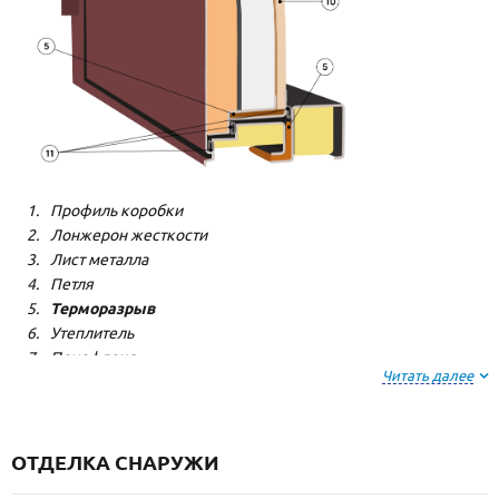
Профиль коробки
Лонжерон жесткости
Лист металла
Петля
Терморазрыв
Утеплитель
Пенофлекс
Читать далее
Пенополистерол
Декоративная панель
Декоративная панель
Резиновый уплотнитель
ОТДЕЛКА СНАРУЖИ