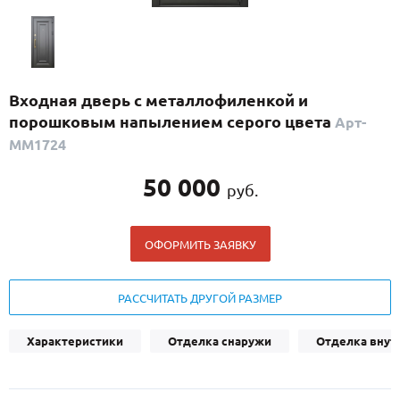
С реечным дизайном
(29)
ПО НАЗНАЧЕНИЮ
ПО ОСОБЕННОСТЯМ
Входная дверь с металлофиленкой и
ПО КОНСТРУКЦИИ
порошковым напылением серого цвета
Арт-
ММ1724
Популярные двери
50 000
руб.
Двери со скидкой
ОФОРМИТЬ ЗАЯВКУ
ДВЕРИ С ТЕРМОРАЗРЫВОМ
ГАЛЕРЕЯ
РАССЧИТАТЬ ДРУГОЙ РАЗМЕР
ОПЛАТА
Характеристики
Отделка снаружи
Отделка внут
ДОСТАВКА
УСТАНОВКА