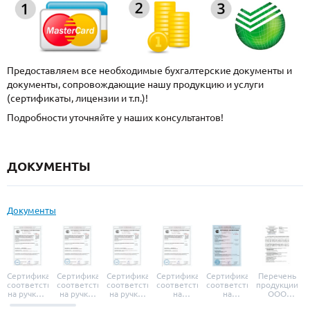
Предоставляем все необходимые бухгалтерские документы и
документы, сопровождающие нашу продукцию и услуги
(сертификаты, лицензии и т.п.)!
Подробности уточняйте у наших консультантов!
ДОКУМЕНТЫ
Документы
Сертификат
Сертификат
Сертификат
Сертификат
Сертификат
Перечень
соответствия
соответствия
соответствия
соответствия
соответствия
продукции
на ручки и
на ручки-
на ручки-
на
на
ООО
броненакладки
защелки
защелки
дверные
уплотнители
«УЗК», не