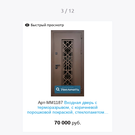
4
/
12
отр
Быстрый просмотр
Увеличить
Увеличить
87
Входная дверь с
Арт-ММ1384
Входная дверь с
ывом, с коричневой
металлофиленкой, бугельной ручк
раской, стеклопакетом и
порошковым напылением RAL 7
 «лазерная резка»
0 000
45 000
руб.
руб.