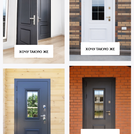
отделка: МДФ. На двери установлены замки 4-го класса защиты.
В полости створки находится утеплитель пеноплекс.
Уплотнители по периметру проема: 2 контура для
дополнительной звукоизоляции.
Дверь порошок рассчитана на длительную эксплуатацию и
сохраняет работоспособность в течение 10 тысяч циклов
открытия и закрытия створки. Современное оборудование,
постоянный контроль качества на всех этапах производства
ХОЧУ ТАКУЮ ЖЕ
ХОЧУ ТАКУЮ ЖЕ
гарантируют плотное прилегание полотна к коробу без зазоров
и сквозняков.
Стоимость указана за стандартный размер 2000х800 мм.
Гарантия 5 лет.
Позвоните в отдел продаж или оставьте заявку на сайте, чтобы
купить дверь по вашим размерам. Бесплатный замер. Быстрое
изготовление. Аккуратная доставка по Москве и МО, монтаж.