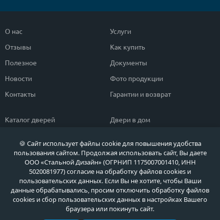
О нас
Услуги
Отзывы
Как купить
Полезное
Документы
Новости
Фото продукции
Контакты
Гарантии и возврат
Каталог дверей
Двери в дом
Двери со скидкой
Парадные двери
🍪 Сайт использует файлы cookie для повышения удобства
Популярные двери
Двери в квартиру
пользования сайтом. Продолжая использовать сайт, Вы даете
ООО «Стальной Дизайн» (ОГРНИП 1175007001410, ИНН
Быстрый подбор двери
Тамбурные двери
5020081977) согласие на обработку файлов cookies и
пользовательских данных. Если Вы не хотите, чтобы Ваши
Двери класса ЭКОНОМ
Противопожарные двери
данные обрабатывались, просим отключить обработку файлов
cookies и сбор пользовательских данных в настройках Вашего
браузера или покинуть сайт.