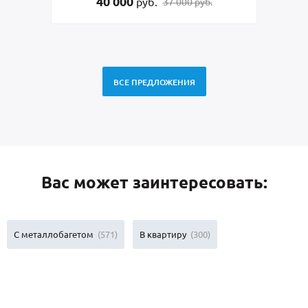
 000
95 000
руб.
руб.
37 000 руб.
99 000 
ВСЕ ПРЕДЛОЖЕНИЯ
Вас может заинтересовать:
С металлобагетом
(571)
В квартиру
(300)