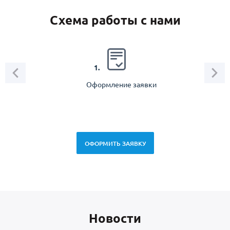
Схема работы с нами
2.
1.
Оформление заявки
Зам
спец
ОФОРМИТЬ ЗАЯВКУ
Новоcти