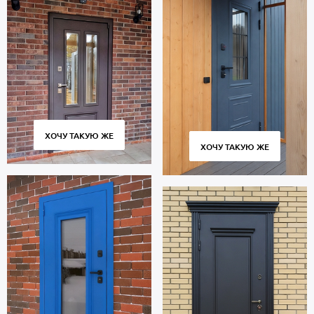
ХОЧУ ТАКУЮ ЖЕ
ХОЧУ ТАКУЮ ЖЕ