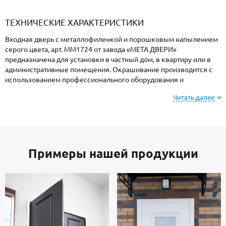
«Armadillo»
«Fuaro»
«Punto»
доводчики
«Schlegel
требующей
«Ajax»
Q-Lon»
сертификаци
ТЕХНИЧЕСКИЕ ХАРАКТЕРИСТИКИ
Входная дверь с металлофиленкой и порошковым напылением
серого цвета, арт. ММ1724 от завода «МЕТА ДВЕРИ»
предназначена для установки в частный дом, в квартиру или в
административные помещения. Окрашивание производится с
использованием профессионального оборудования и
закреплением в термопечи, поэтому поверхность имеет
Читать далее
повышенную устойчивость к сколам и царапинам, перепадам
температур, повышенной влажности и осадкам.
Для информации: при заказе, вы можете
выбрать
Примеры нашей продукции
цвет и фактуру
порошкового напыления из
вариантов, представленных на сайте или из
образцов у замерщика.
Каркас коробки и полотно — стальные листы и многоконтурный
профиль отечественного производства, толщиной 2 мм. Изнутри