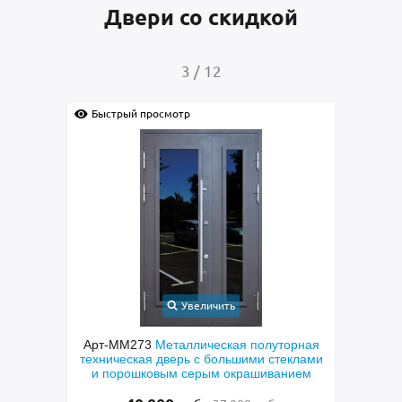
Двери со скидкой
4
/
12
просмотр
Быстрый просмотр
Увеличить
Увеличить
73
Металлическая полуторная
Арт-ММ269
Входная полу
ая дверь с большими стеклами
парадная дверь с МДФ, отбо
ковым серым окрашиванием
латуни, фрамугой, ручкой-
стеклом