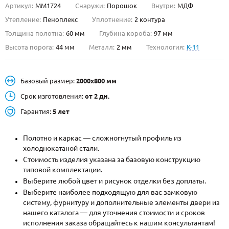
Артикул:
ММ1724
Снаружи:
Порошок
Внутри:
МДФ
О НАС
Утепление:
Пеноплекс
Уплотнение:
2 контура
Толщина полотна:
60 мм
Глубина короба:
97 мм
КОНТАКТЫ
Высота порога:
44 мм
Металл:
2 мм
Технология:
K-11
Металлические двери от производителя с доставкой и установкой в
Базовый размер:
2000х800 мм
Москве и МО
Срок изготовления:
от 2 дн.
НАЙТИ:
Гарантия:
5 лет
ПН-СБ - с 9:00 до 21:00, ВС - до 19:00
+7 (495) 411-44-41
Полотно и каркас — сложногнутый профиль из
холоднокатаной стали.
INFO@META-M.RU
Стоимость изделия указана за базовую конструкцию
типовой комплектации.
ЗАПРОСИТЬ РАСЧЕТ
Выберите любой цвет и рисунок отделки без доплаты.
Выберите наиболее подходящую для вас замковую
систему, фурнитуру и дополнительные элементы двери из
Каталог
Распродажа
Как купить
нашего каталога — для уточнения стоимости и сроков
исполнения заказа обращайтесь к нашим консультантам!
Записаться на замер