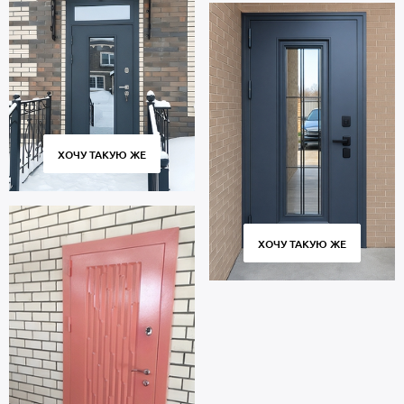
ХОЧУ ТАКУЮ ЖЕ
ХОЧУ ТАКУЮ ЖЕ