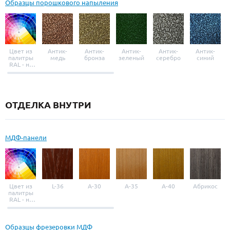
Образцы порошкового напыления
Цвет из
Антик-
Антик-
Антик-
Антик-
Антик-
палитры
медь
бронза
зеленый
серебро
синий
RAL - на
выбор
ОТДЕЛКА ВНУТРИ
МДФ-панели
Цвет из
L-36
A-30
A-35
A-40
Абрикос
палитры
RAL - на
выбор
Образцы фрезеровки МДФ