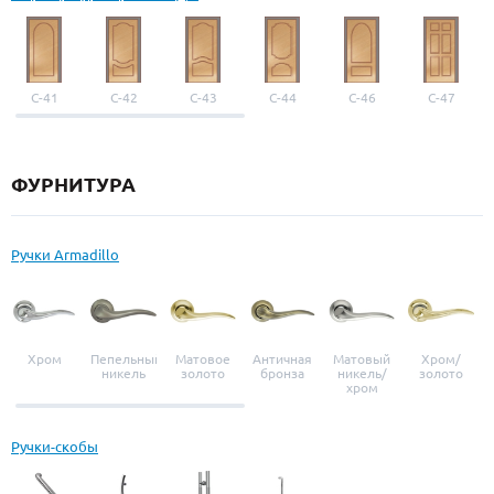
С-41
С-42
С-43
С-44
С-46
С-47
ФУРНИТУРА
Ручки Armadillo
Хром
Пепельный
Матовое
Античная
Матовый
Хром/
никель
золото
бронза
никель/
золото
хром
Ручки-скобы