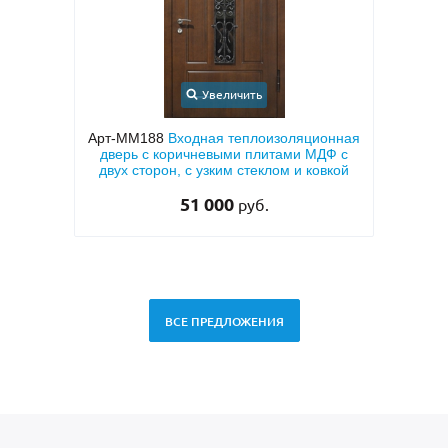
Увеличить
Увеличить
88
Входная теплоизоляционная
Арт-ММ50
Входная квартирн
 коричневыми плитами МДФ с
МДФ ПВХ коричневого цвет
рон, с узким стеклом и ковкой
сторон
51 000
27 000
руб.
руб.
29 500 
ВСЕ ПРЕДЛОЖЕНИЯ