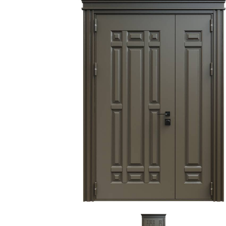
С зеркалом
Для дачи
(13)
(
С выдавленным рисунком
Для бани
(35)
(
С металлобагетом
Для общес
(571)
Белые
Для магаз
(108)
С геометрическим рисунком
Для элект
(46)
С реечным дизайном
В лифтов
(29)