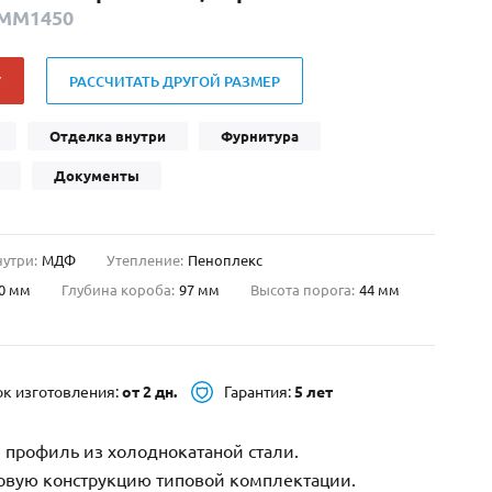
-ММ1450
Нестандартные
(479)
Двустворчатые
(42)
У
РАССЧИТАТЬ ДРУГОЙ РАЗМЕР
С фрамугой
(265)
С внутренним открыванием
(2)
Отделка внутри
Фурнитура
4-го класса защиты
(499)
Документы
Полуторапольные
(289)
нутри:
МДФ
Утепление:
Пеноплекс
0 мм
Глубина короба:
97 мм
Высота порога:
44 мм
ок изготовления:
от 2 дн.
Гарантия:
5 лет
 профиль из холоднокатаной стали.
зовую конструкцию типовой комплектации.