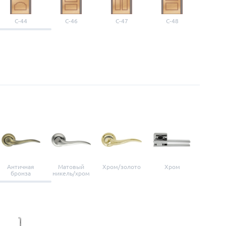
С-44
С-46
С-47
С-48
С-4
Античная
Матовый
Хром/золото
Хром
Мато
бронза
никель/хром
нике