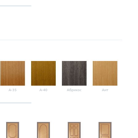
A-35
A-40
Абрикос
Ант
Б-1