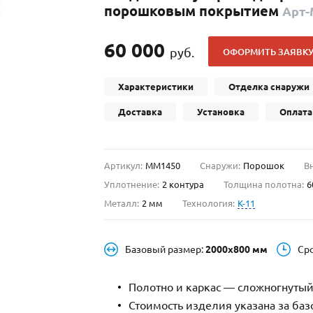
порошковым покрытием
Арт
С отбойником
203)
(91)
С кнокером
42)
(94)
60 000
руб.
ОФОРМИТЬ ЗАЯВК
твенных зданий
С импостами
(93)
(73)
ина
С карнизом
(49)
(207)
Характеристики
Отделка снаружи
рощитовой
С витражами
(14)
(11)
Доставка
Установка
Оплата
ые холлы
В современном стиле
(23)
(183)
Артикул:
ММ1450
Снаружи:
Порошок
В
Уплотнение:
2 контура
Толщина полотна:
6
Металл:
2 мм
Технология:
K-11
Базовый размер:
2000х800 мм
Ср
Полотно и каркас — сложногнутый
Стоимость изделия указана за ба