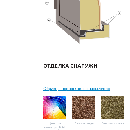
ОТДЕЛКА СНАРУЖИ
Образцы порошкового напыления
Цвет из
Антик-медь
Антик-бронза
палитры RAL