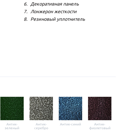
Декоративная панель
Лонжерон жесткости
Резиновый уплотнитель
Антик-
Антик-
Антик-синий
Антик-
Анти
зеленый
серебро
фиолетовый
крас