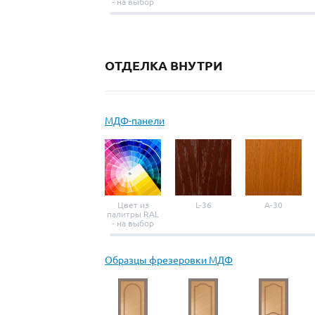
- на выбор
ОТДЕЛКА ВНУТРИ
МДФ-панели
Цвет из
L-36
A-30
палитры RAL
- на выбор
Образцы фрезеровки МДФ