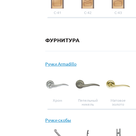
С-41
С-42
С-43
ФУРНИТУРА
Ручки Armadillo
Хром
Пепельный
Матовое
никель
золото
Ручки-скобы