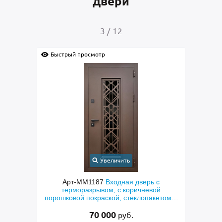
двери
3
/
12
Быстрый просмотр
Быс
Увеличить
с
Арт-ММ1187
Входная дверь с
ым
терморазрывом, с коричневой
мета
порошковой покраской, стеклопакетом и
по
решеткой «лазерная резка»
70 000
руб.