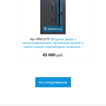
Увеличить
иру с
Арт-ММ1570
Входная дверь с
Арт
тием
металлофиленкой, бугельной ручкой и
МД
 (с
темно-серым порошковым покрытием
RAL 7021
45 000
руб.
ВСЕ ПРЕДЛОЖЕНИЯ