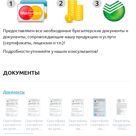
Предоставляем все необходимые бухгалтерские документы и
документы, сопровождающие нашу продукцию и услуги
(сертификаты, лицензии и т.п.)!
Подробности уточняйте у наших консультантов!
ДОКУМЕНТЫ
Документы
Сертификат
Сертификат
Сертификат
Сертификат
Сертификат
Перечень
соответствия
соответствия
соответствия
соответствия
соответствия
продукции
на ручки и
на ручки-
на ручки-
на
на
ООО
броненакладки
защелки
защелки
дверные
уплотнители
«УЗК», не