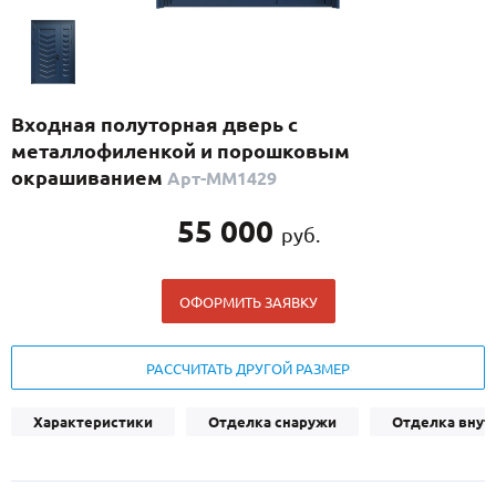
С реечным дизайном
(29)
ПО НАЗНАЧЕНИЮ
ПО ОСОБЕННОСТЯМ
Входная полуторная дверь с
ПО КОНСТРУКЦИИ
металлофиленкой и порошковым
окрашиванием
Арт-ММ1429
Популярные двери
55 000
руб.
Двери со скидкой
ОФОРМИТЬ ЗАЯВКУ
ДВЕРИ С ТЕРМОРАЗРЫВОМ
ГАЛЕРЕЯ
РАССЧИТАТЬ ДРУГОЙ РАЗМЕР
ОПЛАТА
Характеристики
Отделка снаружи
Отделка внут
ДОСТАВКА
УСТАНОВКА