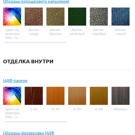
Образцы порошкового напыления
Цвет из
Антик-
Антик-
Антик-
Антик-
Антик-
палитры
медь
бронза
зеленый
серебро
синий
RAL - на
выбор
ОТДЕЛКА ВНУТРИ
МДФ-панели
Цвет из
L-36
A-30
A-35
A-40
Абрикос
палитры
RAL - на
выбор
Образцы фрезеровки МДФ