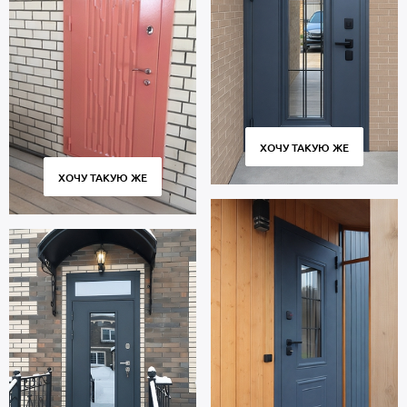
В полости створки находится утеплитель пеноплекс.
Уплотнение: 2 контура для дополнительной звукоизоляции.
Дверь порошок предназначена для многолетней эксплуатации и
сохраняет работоспособность множества циклов открывания и
закрывания. Использование качественных комплектующих и
контроль за точным соответствием размеров обеспечивают
плотное прилегание створки к коробке без зазоров и
сквозняков.
ХОЧУ ТАКУЮ ЖЕ
Стоимость указана за базовый размер 2000х800 мм. Гарантия 5
ХОЧУ ТАКУЮ ЖЕ
лет.
Позвоните в отдел продаж или оставьте заявку на сайте, чтобы
заказать дверь по индивидуальным размерам. Бесплатный
вызов замерщика. Быстрое изготовление. Доставка по Москве и
Московской области, профессиональный монтаж.