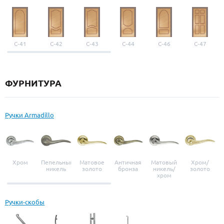
С-41
С-42
С-43
С-44
С-46
С-47
ФУРНИТУРА
Ручки Armadillo
Хром
Пепельный
Матовое
Античная
Матовый
Хром/
никель
золото
бронза
никель/
золото
хром
Ручки-скобы