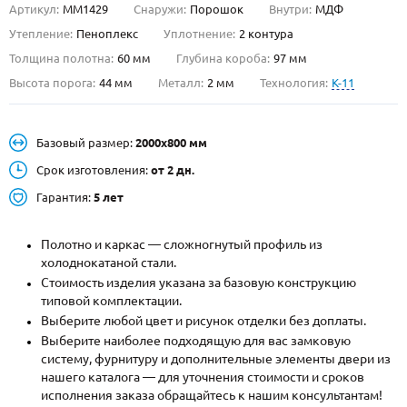
Артикул:
ММ1429
Снаружи:
Порошок
Внутри:
МДФ
О НАС
Утепление:
Пеноплекс
Уплотнение:
2 контура
Толщина полотна:
60 мм
Глубина короба:
97 мм
КОНТАКТЫ
Высота порога:
44 мм
Металл:
2 мм
Технология:
K-11
Металлические двери от производителя с доставкой и установкой в
Базовый размер:
2000х800 мм
Москве и МО
Срок изготовления:
от 2 дн.
НАЙТИ:
Гарантия:
5 лет
ПН-СБ - с 9:00 до 21:00, ВС - до 19:00
+7 (495) 411-44-41
Полотно и каркас — сложногнутый профиль из
холоднокатаной стали.
INFO@META-M.RU
Стоимость изделия указана за базовую конструкцию
типовой комплектации.
ЗАПРОСИТЬ РАСЧЕТ
Выберите любой цвет и рисунок отделки без доплаты.
Выберите наиболее подходящую для вас замковую
систему, фурнитуру и дополнительные элементы двери из
Каталог
Распродажа
Как купить
нашего каталога — для уточнения стоимости и сроков
исполнения заказа обращайтесь к нашим консультантам!
Записаться на замер