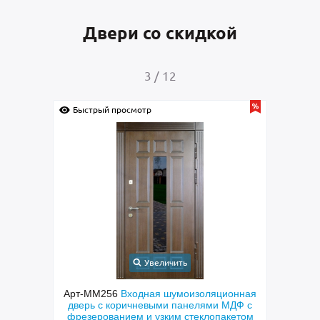
Двери со скидкой
3
/
12
Быстрый просмотр
Быс
Увеличить
 дверь
Арт-ММ256
Входная шумоизоляционная
Арт-
еклами
дверь с коричневыми панелями МДФ с
сера
фрезерованием и узким стеклопакетом