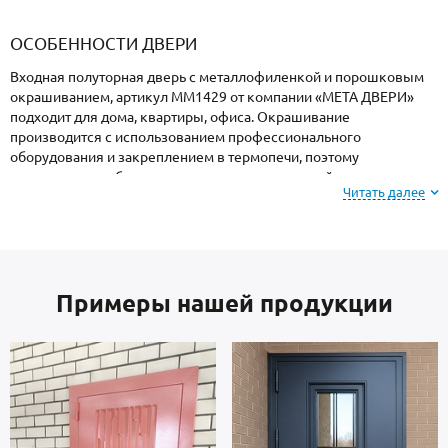
«Armadillo»
«Fuaro»
«Punto»
доводчики
«Schlegel
требующей
«Ajax»
Q-Lon»
сертификаци
ОСОБЕННОСТИ ДВЕРИ
Входная полуторная дверь с металлофиленкой и порошковым
окрашиванием, артикул ММ1429 от компании «МЕТА ДВЕРИ»
подходит для дома, квартиры, офиса. Окрашивание
производится с использованием профессионального
оборудования и закреплением в термопечи, поэтому
поверхность не боится ударов, осадков, высокой влажности и
Читать далее
колебаний температуры.
На заметку: при заказе, вы можете
выбрать цвет и
фактуру
порошкового напыления из вариантов,
Примеры нашей продукции
представленных на сайте или из образцов у
мастера по замерам.
В основе двери — сталь российского производства, толщиной 2
мм. Отделка внутренней стороны двери: МДФ. Взломостойкие
замки входят в комплект.