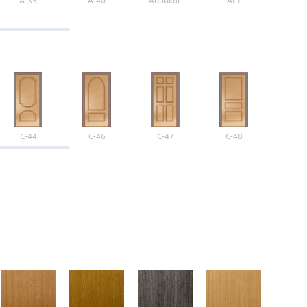
A-35
A-40
Абрикос
Ант
Б-1
С-44
С-46
С-47
С-48
С-4