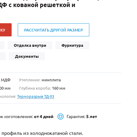
Ф с кованой решеткой и
Нестандартные
(479)
Двустворчатые
(42)
С фрамугой
(265)
КУ
РАССЧИТАТЬ ДРУГОЙ РАЗМЕР
С внутренним открыванием
(2)
4-го класса защиты
(499)
Отделка внутри
Фурнитура
Полуторапольные
(289)
Документы
МДФ
Утепление:
минплита
00 мм
Глубина короба:
160 мм
нология:
Терморазрыв ТД-03
ок изготовления:
от 4 дней
Гарантия:
5 лет
 профиль из холоднокатаной стали.