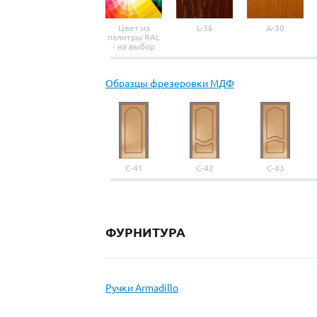
Цвет из
L-36
A-30
палитры RAL
- на выбор
Образцы фрезеровки МДФ
С-41
С-42
С-43
ФУРНИТУРА
Ручки Armadillo