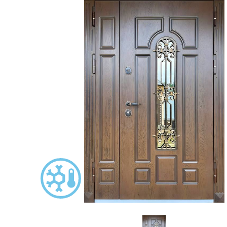
С зеркалом
Для дачи
(13)
(
С выдавленным рисунком
Для бани
(35)
(
С металлобагетом
Для общес
(571)
Белые
Для магаз
(108)
С геометрическим рисунком
Для элект
(46)
С реечным дизайном
В лифтов
(29)