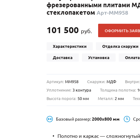
фрезерованными плитами МД
С отбойником
203)
(91)
стеклопакетом
Арт-ММ958
С кнокером
42)
(94)
твенных зданий
С импостами
(93)
(73)
101 500
руб.
ОФОРМИТЬ ЗАЯВ
ина
С карнизом
(49)
(207)
рощитовой
С витражами
(14)
(11)
Характеристики
Отделка снаружи
ые холлы
В современном стиле
(23)
(183)
Доставка
Установка
Оплата
Артикул:
ММ958
Снаружи:
МДФ
Внутри:
Уплотнение:
3 контура
Толщина полотна:
1
Высота порога:
50 мм
Металл:
2 мм
Тех
Базовый размер:
2000х800 мм
Ср
Полотно и каркас — сложногнутый