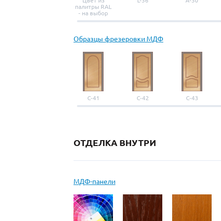
Цвет из
L-36
A-30
палитры RAL
- на выбор
Образцы фрезеровки МДФ
С-41
С-42
С-43
ОТДЕЛКА ВНУТРИ
МДФ-панели