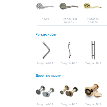
Хром
Пепельный
Матовое
никель
золото
Ручки-скобы
Модель №1
Модель №2
Модель №3
Дверные глазки
Модель №1
Модель №2
Модель №3