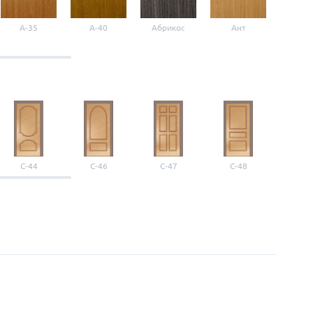
A-35
A-40
Абрикос
Ант
Б-1
С-44
С-46
С-47
С-48
С-4