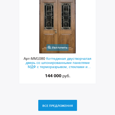
Увеличить
ходная
Арт-ММ1080
Коттеджная двустворчатая
Арт-
й МДФ
дверь со шпонированными панелями
терм
мным
МДФ с терморазрывом, стеклами и
кор
коваными решетками
144 000
руб.
ВСЕ ПРЕДЛОЖЕНИЯ