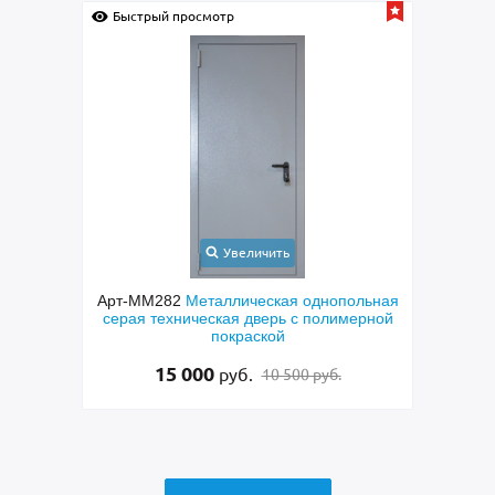
Быстрый просмотр
Быс
Увеличить
орная
Арт-ММ282
Металлическая однопольная
Арт-
чкой-
серая техническая дверь с полимерной
двер
раской
покраской
си
15 000
руб.
10 500 руб.