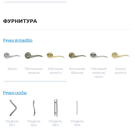
выбор
ФУРНИТУРА
Ручки Armadillo
Хром
Пепельный
Матовое
Античная
Матовый
Хром/
никель
золото
бронза
никель/
золото
хром
Ручки-скобы
Модель
Модель
Модель
Модель
№1
№2
№3
№4