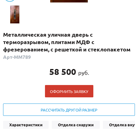
С реечным дизайном
(29)
ПО НАЗНАЧЕНИЮ
ПО ОСОБЕННОСТЯМ
Металлическая уличная дверь с
ПО КОНСТРУКЦИИ
терморазрывом, плитами МДФ с
фрезерованием, с решеткой и стеклопакетом
Арт-ММ789
Популярные двери
Двери со скидкой
58 500
руб.
ДВЕРИ С ТЕРМОРАЗРЫВОМ
ОФОРМИТЬ ЗАЯВКУ
ГАЛЕРЕЯ
РАССЧИТАТЬ ДРУГОЙ РАЗМЕР
ОПЛАТА
ДОСТАВКА
Характеристики
Отделка снаружи
Отделка внут
УСТАНОВКА