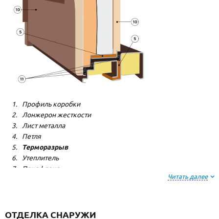
Профиль коробки
Лонжерон жесткости
Лист металла
Петля
Терморазрыв
Утеплитель
Пенофлекс
Читать далее
Пенополистерол
Декоративная панель
Декоративная панель
Резиновый уплотнитель
ОТДЕЛКА СНАРУЖИ