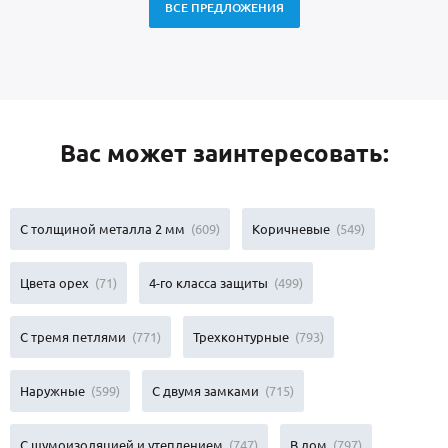
ВСЕ ПРЕДЛОЖЕНИЯ
Вас может заинтересовать:
С толщиной металла 2 мм
(609)
Коричневые
(549)
Цвета орех
(71)
4-го класса защиты
(499)
С тремя петлями
(771)
Трехконтурные
(793)
Наружные
(599)
С двумя замками
(715)
С шумоизоляцией и утеплением
(747)
В дом
(797)