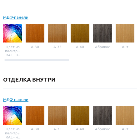
МДФ-панели
Цвет из
A-30
A-35
A-40
Абрикос
Ант
палитры
RAL - на
выбор
ОТДЕЛКА ВНУТРИ
МДФ-панели
Цвет из
A-30
A-35
A-40
Абрикос
Ант
палитры
RAL - на