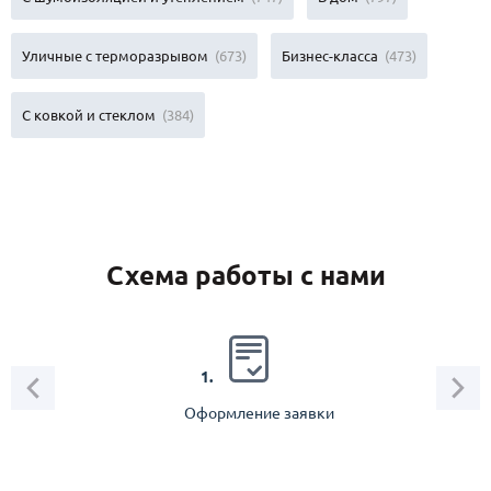
Уличные с терморазрывом
(673)
Бизнес-класса
(473)
С ковкой и стеклом
(384)
Схема работы с нами
2.
1.
Оформление заявки
Зам
спец