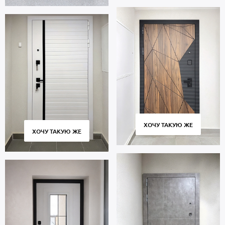
ХОЧУ ТАКУЮ ЖЕ
ХОЧУ ТАКУЮ ЖЕ