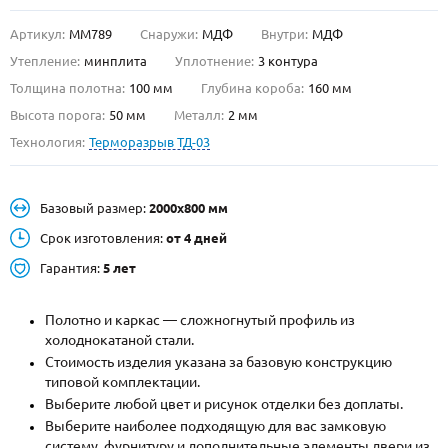
Артикул:
ММ789
Снаружи:
МДФ
Внутри:
МДФ
О НАС
Утепление:
минплита
Уплотнение:
3 контура
КОНТАКТЫ
Толщина полотна:
100 мм
Глубина короба:
160 мм
Высота порога:
50 мм
Металл:
2 мм
Технология:
Терморазрыв ТД-03
Металлические двери от производителя с доставкой и установкой в
Москве и МО
НАЙТИ:
Базовый размер:
2000х800 мм
ПН-СБ - с 9:00 до 21:00, ВС - до 19:00
Срок изготовления:
от 4 дней
+7 (495) 411-44-41
Гарантия:
5 лет
INFO@META-M.RU
Полотно и каркас — сложногнутый профиль из
холоднокатаной стали.
ЗАПРОСИТЬ РАСЧЕТ
Стоимость изделия указана за базовую конструкцию
типовой комплектации.
Каталог
Распродажа
Как купить
Выберите любой цвет и рисунок отделки без доплаты.
Выберите наиболее подходящую для вас замковую
Записаться на замер
систему, фурнитуру и дополнительные элементы двери из