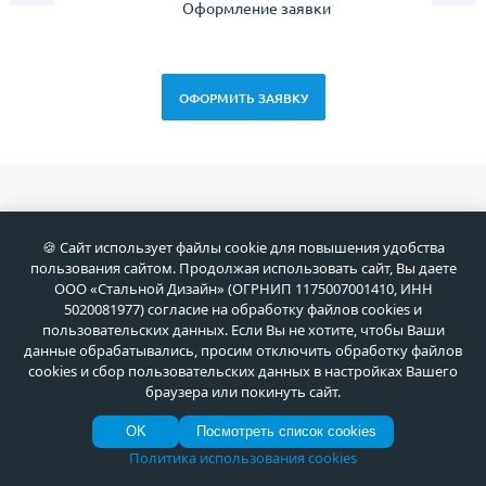
Оформление заявки
Зам
спец
ОФОРМИТЬ ЗАЯВКУ
Новоcти
🍪 Сайт использует файлы cookie для повышения удобства
пользования сайтом. Продолжая использовать сайт, Вы даете
30 Июл 2026
ООО «Стальной Дизайн» (ОГРНИП 1175007001410, ИНН
Установка парадных дверей в
5020081977) согласие на обработку файлов cookies и
коттеджном поселке Раздоры
пользовательских данных. Если Вы не хотите, чтобы Ваши
(Московская область)
данные обрабатывались, просим отключить обработку файлов
cookies и сбор пользовательских данных в настройках Вашего
браузера или покинуть сайт.
17 Июл 2026
OK
Посмотреть список cookies
Поздравляем с Днём
Политика использования cookies
металлурга! Основа индустрии