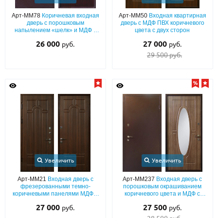
Арт-ММ78
Коричневая входная
Арт-ММ50
Входная квартирная
О НАС
дверь с порошковым
дверь с МДФ ПВХ коричневого
напылением «шелк» и МДФ с
цвета с двух сторон
КОНТАКТЫ
шумоизоляцией
26 000
27 000
руб.
руб.
29 500 руб.
Металлические двери от производителя с доставкой и установкой в
Москве и МО
НАЙТИ:
ПН-СБ - с 9:00 до 21:00, ВС - до 19:00
+7 (495) 411-44-41
INFO@META-M.RU
Увеличить
Увеличить
ЗАПРОСИТЬ РАСЧЕТ
Арт-ММ21
Входная дверь с
Арт-ММ237
Входная дверь с
фрезерованными темно-
порошковым окрашиванием
Каталог
Распродажа
Как купить
коричневыми панелями МДФ с
коричневого цвета и МДФ с
двух сторон (для квартиры)
овальным зеркалом
27 000
27 500
руб.
руб.
Записаться на замер