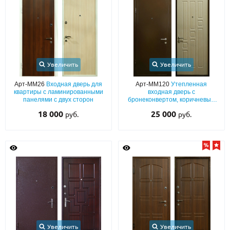
С реечным дизайном
(29)
ПО НАЗНАЧЕНИЮ
ПО ОСОБЕННОСТЯМ
ПО КОНСТРУКЦИИ
Увеличить
Увеличить
Арт-ММ26
Входная дверь для
Арт-ММ120
Утепленная
квартиры с ламинированными
входная дверь с
Популярные двери
панелями с двух сторон
бронеконвертом, коричневым
порошковым напылением и
18 000
25 000
руб.
руб.
Двери со скидкой
МДФ
ДВЕРИ С ТЕРМОРАЗРЫВОМ
ГАЛЕРЕЯ
ОПЛАТА
ДОСТАВКА
Увеличить
Увеличить
УСТАНОВКА