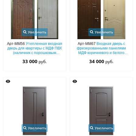
Увеличить
Увеличить
Арт-ММ56
Утепленная входная
Арт-ММ67
Входная дверь с
дверь для квартиры с МДФ ПВХ
фрезерованными панелями
(наличник с порошковым
МДФ коричневого и белого
покрытием)
цвета
33 000
34 000
руб.
руб.
Увеличить
Увеличить