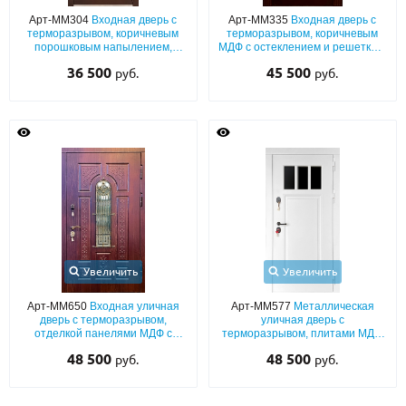
С реечным дизайном
(29)
Арт-ММ304
Входная дверь с
Арт-ММ335
Входная дверь с
терморазрывом, коричневым
терморазрывом, коричневым
ПО НАЗНАЧЕНИЮ
порошковым напылением,
МДФ с остеклением и решеткой,
декором «лев» и рисунком на
капителями
36 500
45 500
руб.
руб.
металле
ПО ОСОБЕННОСТЯМ
ПО КОНСТРУКЦИИ
Популярные двери
Двери со скидкой
ДВЕРИ С ТЕРМОРАЗРЫВОМ
Увеличить
Увеличить
ГАЛЕРЕЯ
Арт-ММ650
Входная уличная
Арт-ММ577
Металлическая
дверь с терморазрывом,
уличная дверь с
ОПЛАТА
отделкой панелями МДФ с
терморазрывом, плитами МДФ
остеклением и кованой
(белый эмалевый окрас по RAL)
48 500
48 500
руб.
руб.
решеткой
со стеклом
ДОСТАВКА
УСТАНОВКА