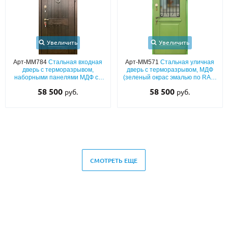
Увеличить
Увеличить
Арт-ММ784
Стальная входная
Арт-ММ571
Стальная уличная
дверь с терморазрывом,
дверь с терморазрывом, МДФ
наборными панелями МДФ со
(зеленый окрас эмалью по RAL)
шпоновым покрытием и
с решеткой и стеклопакетом
58 500
58 500
руб.
руб.
кнокером «кольцо»
СМОТРЕТЬ ЕЩЕ