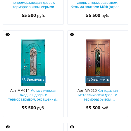
непромерзающая дверь с
дверь с терморазрывом,
терморазрывом, серыми
белыми плитами МДФ (окрас по
панелями МДФ с кованой
RAL) с остеклением и решеткой
55 500
55 500
руб.
руб.
решеткой и стеклопакетом
Увеличить
Увеличить
Арт-ММ614
Металлическая
Арт-ММ610
Коттеджная
входная дверь с
металлическая дверь с
терморазрывом, окрашенным
терморазрывом,
МДФ (бирюзовый цвет по RAL) с
фрезерованными панелями
55 500
55 500
руб.
руб.
решеткой и остеклением
МДФ с остеклением и кованой
решеткой