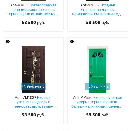
Арт-ММ633
Металлическая
Арт-ММ652
Входная
непромерзающая дверь с
утеплённая дверь с
терморазрывом, плитами МДФ
терморазрывом, плитами МДФ
шпон с патиной, со
шпон с кованой накладной
58 500
58 500
руб.
руб.
стеклопакетом и решеткой
решёткой и круглым стеклом
Увеличить
Увеличить
Арт-ММ1032
Входная
Арт-ММ556
Входная уличная
утепленная дверь с
дверь с терморазрывом,
терморазрывом, темно-
белыми наличниками, зеленым
коричневыми панелями МДФ со
МДФ (окрас по RAL) и
58 500
58 500
руб.
руб.
фигурным стеклопакетом и
полукруглым стеклом
художественной ковкой