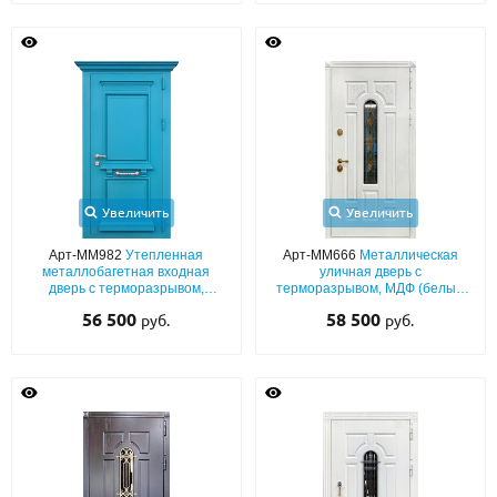
Увеличить
Увеличить
Арт-ММ982
Утепленная
Арт-ММ666
Металлическая
металлобагетная входная
уличная дверь с
дверь с терморазрывом,
терморазрывом, МДФ (белый
голубым полимерным
окрас по RAL) с ковкой и
56 500
58 500
руб.
руб.
окрашиванием и карнизом
витражным стеклом