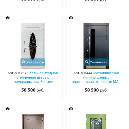
Увеличить
Увеличить
Арт-ММ757
Стальная входная
Арт-ММ444
Металлическая
утепленная дверь с
уличная дверь с
терморазрывом, белыми
терморазрывом, черным МДФ
плитами МДФ с ковкой и
со стеклом, хромированной
58 500
58 500
руб.
руб.
овальным стеклопакетом
бугельной ручкой и отбойником