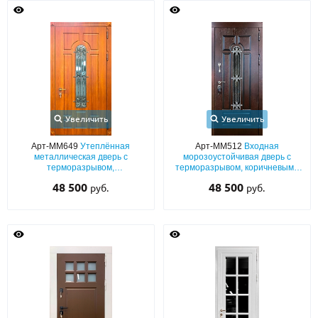
О НАС
КОНТАКТЫ
Металлические двери от производителя с доставкой и установкой в
Москве и МО
Увеличить
Увеличить
НАЙТИ:
Арт-ММ649
Утеплённая
Арт-ММ512
Входная
металлическая дверь с
морозоустойчивая дверь с
ПН-СБ - с 9:00 до 21:00, ВС - до 19:00
терморазрывом,
терморазрывом, коричневыми
фрезерованными панелями
плитами МДФ с узким стеклом и
48 500
+7 (495) 411-44-41
48 500
руб.
руб.
МДФ с кованой решёткой и
ковкой
остеклением
INFO@META-M.RU
ЗАПРОСИТЬ РАСЧЕТ
Каталог
Распродажа
Как купить
Записаться на замер