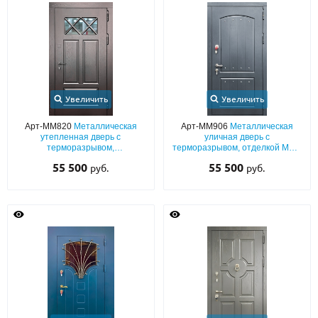
Увеличить
Увеличить
Арт-ММ820
Металлическая
Арт-ММ906
Металлическая
утепленная дверь с
уличная дверь с
терморазрывом,
терморазрывом, отделкой МДФ
шпонированными плитами МДФ
антрацит (окрас по RAL) с двух
55 500
55 500
руб.
руб.
с фрезеровкой и стеклопакетом
сторон