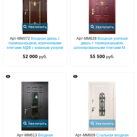
Увеличить
Увеличить
Арт-ММ372
Входная дверь с
Арт-ММ628
Входная уличная
терморазрывом, коричневыми
дверь с терморазрывом,
плитами МДФ с кованым узором
шпонированными плитами МДФ
(окрас по RAL) с багетным
52 000
55 500
руб.
руб.
раскладом и кнокером «под
золото»
Увеличить
Увеличить
Арт-ММ613
Входная
Арт-ММ609
Стальная входная