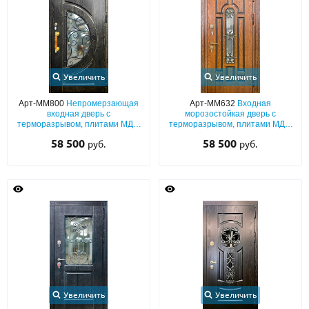
Увеличить
Увеличить
Арт-ММ800
Непромерзающая
Арт-ММ632
Входная
входная дверь с
морозостойкая дверь с
терморазрывом, плитами МДФ
терморазрывом, плитами МДФ
с патиной и шпоном, с
со шпоном, с решеткой и узким
58 500
58 500
руб.
руб.
фигурным полукруглым
остеклением
остеклением и ковкой
Увеличить
Увеличить