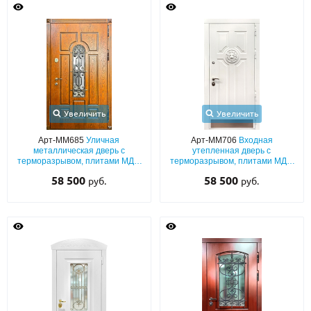
Увеличить
Увеличить
Арт-ММ685
Уличная
Арт-ММ706
Входная
металлическая дверь с
утепленная дверь с
терморазрывом, плитами МДФ
терморазрывом, плитами МДФ
с фрезеровкой, с ковкой и
(белый окрас эмалью по RAL) с
58 500
58 500
руб.
руб.
стеклопакетом
резьбой «лев» и отбойником