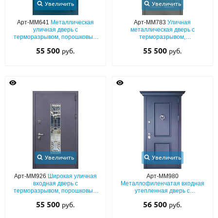
Увеличить
Увеличить
Арт-ММ641
Металлическая
Арт-ММ783
Уличная
уличная дверь с
металлическая дверь с
терморазрывом, порошковым
терморазрывом,
синим окрашиванием с
фрезерованными панелями
55 500
55 500
руб.
руб.
выдавленным рисунком,
МДФ (серый окрас по RAL) с
фигурным стеклом и ковкой
кнокером
Увеличить
Увеличить
Арт-ММ926
Широкая уличная
Арт-ММ980
входная дверь с
Металлофиленчатая входная
терморазрывом, порошковым
утепленная дверь с
окрашиванием «муар», со
терморазрывом, порошковым
55 500
56 500
руб.
руб.
стеклом и решеткой
окрашиванием, кнокером и
карнизом