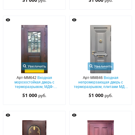
51 000
51 000
руб.
руб.
объемным декором «лев»
голубых оттенков
Увеличить
Увеличить
Арт-ММ642
Входная
Арт-ММ846
Входная
морозостойкая дверь с
непромерзающая дверь с
терморазрывом, МДФ-
терморазрывом, плитами МДФ
панелями с остеклением,
(серый окрас по RAL) с
51 000
51 000
руб.
руб.
ковкой и отбойником из латуни
багетным раскладом и кнокером