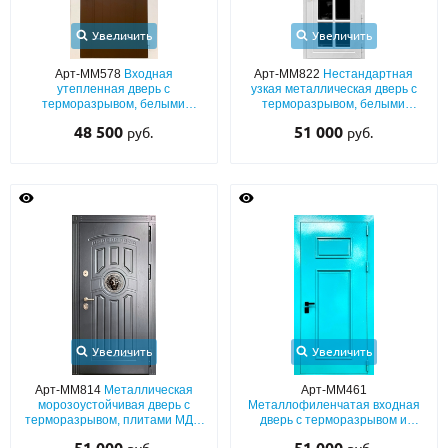
Увеличить
Увеличить
Арт-ММ578
Входная
Арт-ММ822
Нестандартная
утепленная дверь с
узкая металлическая дверь с
терморазрывом, белыми
терморазрывом, белыми
наличниками, коричневыми
плитами МДФ (окрас по RAL) с
48 500
51 000
руб.
руб.
плитами МДФ (окрас по RAL) и
максимальным остеклением
стеклом
Увеличить
Увеличить
Арт-ММ814
Металлическая
Арт-ММ461
морозоустойчивая дверь с
Металлофиленчатая входная
терморазрывом, плитами МДФ
дверь с терморазрывом и
(серый окрас по RAL) с
порошковым напылением