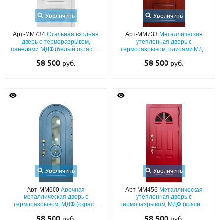
Увеличить
Увеличить
Арт-ММ734
Стальная входная
Арт-ММ733
Металлическая
дверь с терморазрывом,
утепленная дверь с
панелями МДФ (белый окрас по
терморазрывом, плитами МДФ
RAL) со стеклом, ковкой и
с накладной ковкой и
58 500
58 500
руб.
руб.
фигурным карнизом
стеклопакетом
Увеличить
Увеличить
Арт-ММ600
Арочная
Арт-ММ456
Металлическая
металлическая дверь с
утепленная дверь с
терморазрывом, МДФ (окрас в
терморазрывом, МДФ (красный
синие оттенки по RAL) со
окрас по RAL) с полукруглым
58 500
58 500
руб.
руб.
стеклопакетом и кнокером
остеклением