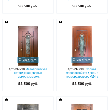
со стеклопакетом и накладной
полимерным напылением с
58 500
58 500
руб.
руб.
кованой решёткой
выдавленным рисунком,
решеткой и узким стеклом
Увеличить
Увеличить
Арт-ММ798
Металлическая
Арт-ММ799
Входная
коттеджная дверь с
морозостойкая дверь с
терморазрывом,
терморазрывом, МДФ с
фрезерованными панелями
фрезерованием, с ковкой и
58 500
58 500
руб.
руб.
МДФ со стеклопакетом и
овальным стеклопакетом
накладной ковкой