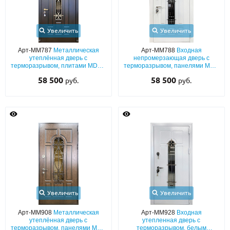
Увеличить
Увеличить
Арт-ММ787
Металлическая
Арт-ММ788
Входная
утеплённая дверь с
непромерзающая дверь с
терморазрывом, плитами MDF с
терморазрывом, панелями МДФ
фрезеровкой, с решёткой и
белого цвета (окрас по RAL) со
58 500
58 500
руб.
руб.
узким стеклом
стеклопакетом и ковкой
Увеличить
Увеличить
Арт-ММ908
Металлическая
Арт-ММ928
Входная
утеплённая дверь с
утепленная дверь с
терморазрывом, панелями МДФ
терморазрывом, белым