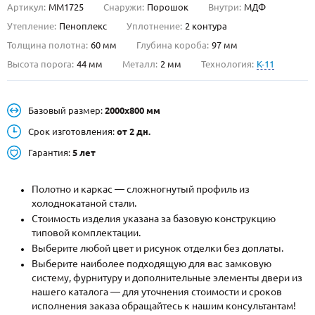
Артикул:
ММ1725
Снаружи:
Порошок
Внутри:
МДФ
О НАС
Утепление:
Пеноплекс
Уплотнение:
2 контура
Толщина полотна:
60 мм
Глубина короба:
97 мм
КОНТАКТЫ
Высота порога:
44 мм
Металл:
2 мм
Технология:
K-11
Металлические двери от производителя с доставкой и установкой в
Базовый размер:
2000х800 мм
Москве и МО
Срок изготовления:
от 2 дн.
НАЙТИ:
Гарантия:
5 лет
ПН-СБ - с 9:00 до 21:00, ВС - до 19:00
+7 (495) 411-44-41
Полотно и каркас — сложногнутый профиль из
холоднокатаной стали.
INFO@META-M.RU
Стоимость изделия указана за базовую конструкцию
типовой комплектации.
ЗАПРОСИТЬ РАСЧЕТ
Выберите любой цвет и рисунок отделки без доплаты.
Выберите наиболее подходящую для вас замковую
систему, фурнитуру и дополнительные элементы двери из
Каталог
Распродажа
Как купить
нашего каталога — для уточнения стоимости и сроков
исполнения заказа обращайтесь к нашим консультантам!
Записаться на замер