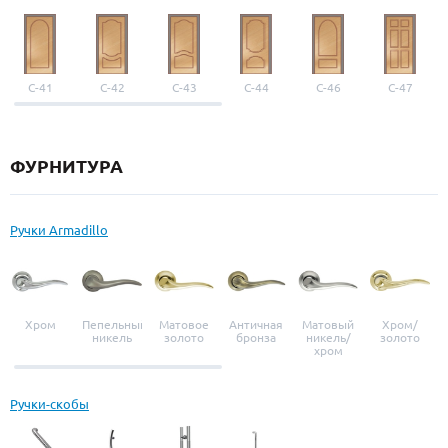
С-41
С-42
С-43
С-44
С-46
С-47
ФУРНИТУРА
Ручки Armadillo
Хром
Пепельный
Матовое
Античная
Матовый
Хром/
никель
золото
бронза
никель/
золото
хром
Ручки-скобы