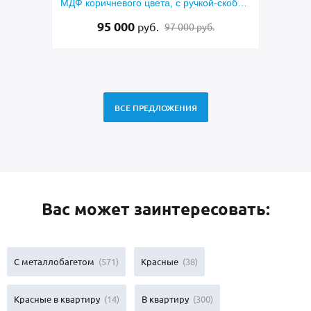
й-скобой,
синим покрытием, ручкой-скобой,
еклением
стеклами и ковкой
48 500
руб.
б.
49 500 руб.
ВСЕ ПРЕДЛОЖЕНИЯ
Вас может заинтересовать:
С металлобагетом
(571)
Красные
(38)
Красные в квартиру
(14)
В квартиру
(300)