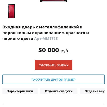
С реечным дизайном
(29)
ПО НАЗНАЧЕНИЮ
ПО ОСОБЕННОСТЯМ
Входная дверь с металлофиленкой и
ПО КОНСТРУКЦИИ
порошковым окрашиванием красного и
черного цвета
Арт-ММ1725
Популярные двери
50 000
руб.
Двери со скидкой
ОФОРМИТЬ ЗАЯВКУ
ДВЕРИ С ТЕРМОРАЗРЫВОМ
ГАЛЕРЕЯ
РАССЧИТАТЬ ДРУГОЙ РАЗМЕР
ОПЛАТА
Характеристики
Отделка снаружи
Отделка внут
ДОСТАВКА
УСТАНОВКА