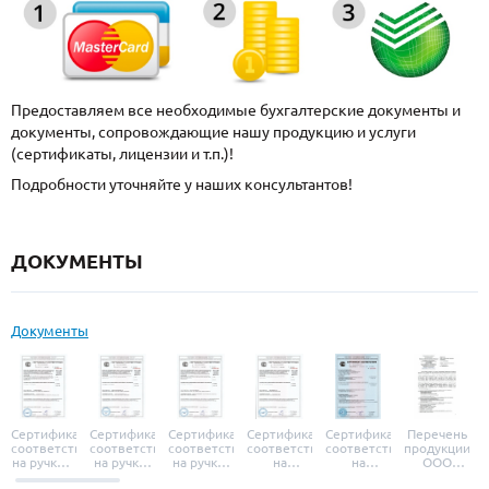
Предоставляем все необходимые бухгалтерские документы и
документы, сопровождающие нашу продукцию и услуги
(сертификаты, лицензии и т.п.)!
Подробности уточняйте у наших консультантов!
ДОКУМЕНТЫ
Документы
Сертификат
Сертификат
Сертификат
Сертификат
Сертификат
Перечень
соответствия
соответствия
соответствия
соответствия
соответствия
продукции
на ручки и
на ручки-
на ручки-
на
на
ООО
броненакладки
защелки
защелки
дверные
уплотнители
«УЗК», не