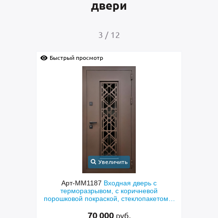
двери
4
/
12
Быстрый просмотр
Б
Увеличить
ь с
Арт-ММ1384
Входная дверь с
Ар
вой
металлофиленкой, бугельной ручкой и
акетом и
порошковым напылением RAL 7021
а»
45 000
руб.