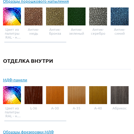
Образцы порошкового напыления
Цвет из
Антик-
Антик-
Антик-
Антик-
Антик-
палитры
медь
бронза
зеленый
серебро
синий
RAL - на
выбор
ОТДЕЛКА ВНУТРИ
МДФ-панели
Цвет из
L-36
A-30
A-35
A-40
Абрикос
палитры
RAL - на
выбор
Образцы фрезеровки МДФ