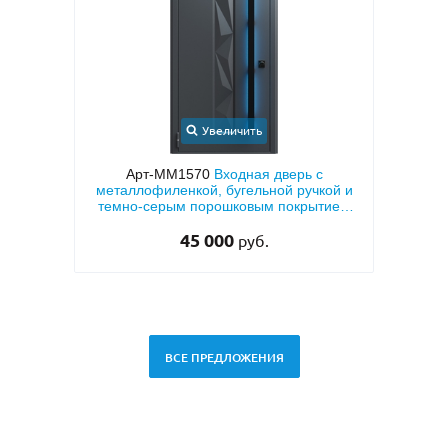
Увеличить
ь с
Арт-ММ24
Входная дверь с порошковым
А
учкой и
напылением «серый шелк» и МДФ ПВХ
крытием
для квартиры
33 000
руб.
ВСЕ ПРЕДЛОЖЕНИЯ