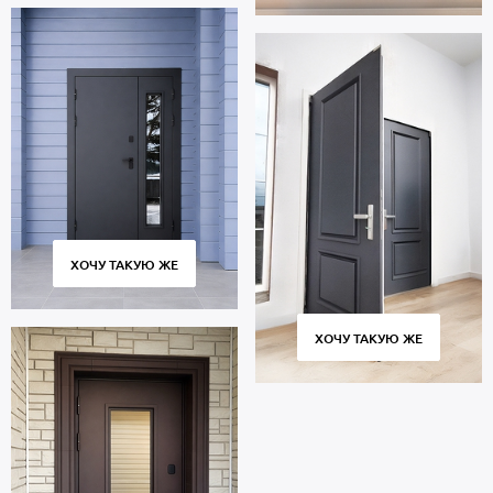
ХОЧУ ТАКУЮ ЖЕ
ХОЧУ ТАКУЮ ЖЕ