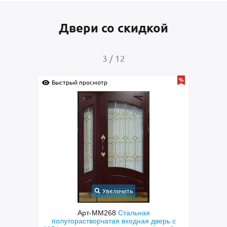
Двери со скидкой
4
/
12
Быстрый просмотр
Увеличить
Арт-ММ265
Полуторастворчатая входная
А
дверь с
дверь с боковой вставкой, порошковым