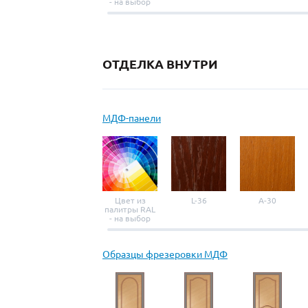
- на выбор
ОТДЕЛКА ВНУТРИ
МДФ-панели
Цвет из
L-36
A-30
палитры RAL
- на выбор
Образцы фрезеровки МДФ