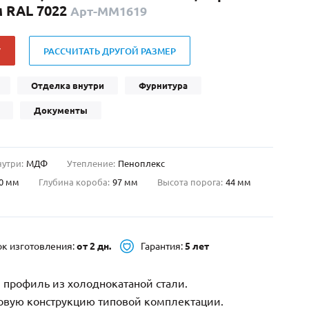
 RAL 7022
Арт-ММ1619
Нестандартные
(479)
Двустворчатые
(42)
У
РАССЧИТАТЬ ДРУГОЙ РАЗМЕР
С фрамугой
(265)
С внутренним открыванием
(2)
Отделка внутри
Фурнитура
4-го класса защиты
(499)
Документы
Полуторапольные
(289)
нутри:
МДФ
Утепление:
Пеноплекс
0 мм
Глубина короба:
97 мм
Высота порога:
44 мм
ок изготовления:
от 2 дн.
Гарантия:
5 лет
 профиль из холоднокатаной стали.
зовую конструкцию типовой комплектации.