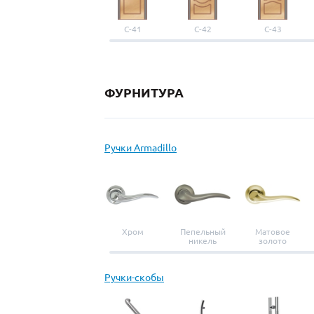
С-41
С-42
С-43
ФУРНИТУРА
Ручки Armadillo
Хром
Пепельный
Матовое
никель
золото
Ручки-скобы