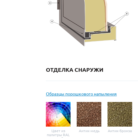
ОТДЕЛКА СНАРУЖИ
Образцы порошкового напыления
Цвет из
Антик-медь
Антик-бронза
палитры RAL