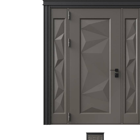
С зеркалом
Для дачи
(13)
(
С выдавленным рисунком
Для бани
(35)
(
С металлобагетом
Для общес
(571)
Белые
Для магаз
(108)
С геометрическим рисунком
Для элект
(46)
С реечным дизайном
В лифтов
(29)