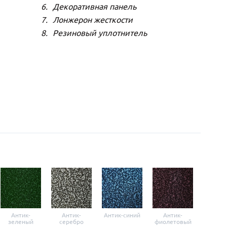
Декоративная панель
Лонжерон жесткости
Резиновый уплотнитель
Антик-
Антик-
Антик-синий
Антик-
Анти
зеленый
серебро
фиолетовый
крас