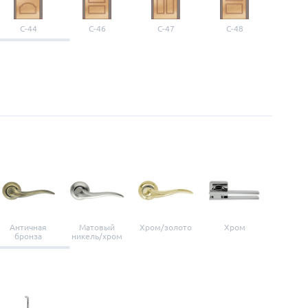
С-44
С-46
С-47
С-48
С-4
Античная
Матовый
Хром/золото
Хром
Мато
бронза
никель/хром
нике