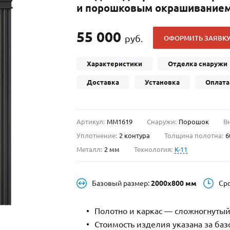
и порошковым окрашиванием
С отбойником
203)
(91)
С кнокером
42)
(94)
55 000
руб.
ОФОРМИТЬ ЗАЯВК
твенных зданий
С импостами
(93)
(73)
ина
С карнизом
(49)
(207)
Характеристики
Отделка снаружи
рощитовой
С витражами
(14)
(11)
Доставка
Установка
Оплата
ые холлы
В современном стиле
(23)
(183)
Артикул:
ММ1619
Снаружи:
Порошок
В
Уплотнение:
2 контура
Толщина полотна:
6
Металл:
2 мм
Технология:
K-11
Базовый размер:
2000х800 мм
Ср
Полотно и каркас — сложногнутый
Стоимость изделия указана за ба