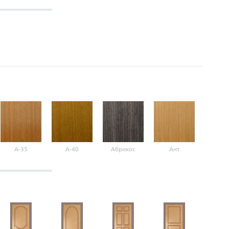
A-35
A-40
Абрикос
Ант
Б-1