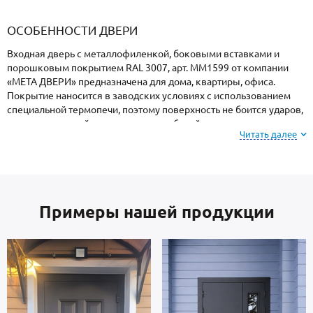
«Armadillo»
«Fuaro»
«Punto»
доводчики
«Schlegel
требующей
«Ajax»
Q-Lon»
сертификаци
ОСОБЕННОСТИ ДВЕРИ
Входная дверь с металлофиленкой, боковыми вставками и
порошковым покрытием RAL 3007, арт. ММ1599 от компании
«МЕТА ДВЕРИ» предназначена для дома, квартиры, офиса.
Покрытие наносится в заводских условиях с использованием
специальной термопечи, поэтому поверхность не боится ударов,
осадков, высокой влажности и колебаний температуры.
Читать далее
Внимание: при заказе, вы можете
выбрать цвет и
фактуру
порошкового покрытия из вариантов,
представленных на сайте или из образцов у
Примеры нашей продукции
мастера по замерам.
Створка и короб — сталь российского производства, толщиной 2
мм. Отделка внутри: МДФ. Дверь укомплектована
взломостойкими замками.
В полости створки имеется утепление пеноплекс. Уплотнение: 2