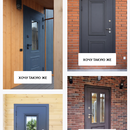
ХОЧУ ТАКУЮ ЖЕ
ХОЧУ ТАКУЮ ЖЕ