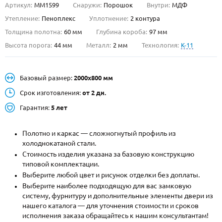
Артикул:
ММ1599
Снаружи:
Порошок
Внутри:
МДФ
О НАС
Утепление:
Пеноплекс
Уплотнение:
2 контура
Толщина полотна:
60 мм
Глубина короба:
97 мм
КОНТАКТЫ
Высота порога:
44 мм
Металл:
2 мм
Технология:
K-11
Металлические двери от производителя с доставкой и установкой в
Базовый размер:
2000х800 мм
Москве и МО
Срок изготовления:
от 2 дн.
НАЙТИ:
Гарантия:
5 лет
ПН-СБ - с 9:00 до 21:00, ВС - до 19:00
+7 (495) 411-44-41
Полотно и каркас — сложногнутый профиль из
холоднокатаной стали.
INFO@META-M.RU
Стоимость изделия указана за базовую конструкцию
типовой комплектации.
ЗАПРОСИТЬ РАСЧЕТ
Выберите любой цвет и рисунок отделки без доплаты.
Выберите наиболее подходящую для вас замковую
систему, фурнитуру и дополнительные элементы двери из
Каталог
Распродажа
Как купить
нашего каталога — для уточнения стоимости и сроков
исполнения заказа обращайтесь к нашим консультантам!
Записаться на замер