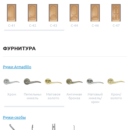
С-41
С-42
С-43
С-44
С-46
С-47
ФУРНИТУРА
Ручки Armadillo
Хром
Пепельный
Матовое
Античная
Матовый
Хром/
никель
золото
бронза
никель/
золото
хром
Ручки-скобы