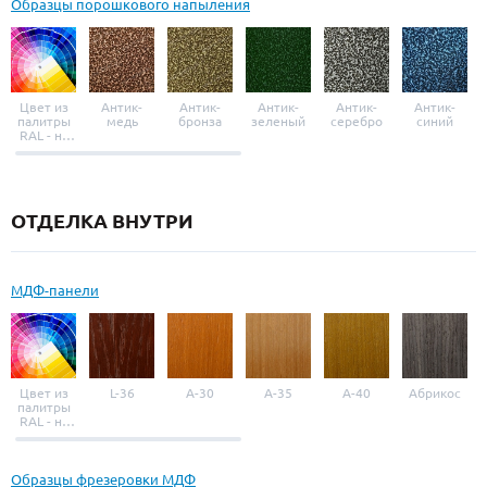
Образцы порошкового напыления
Цвет из
Антик-
Антик-
Антик-
Антик-
Антик-
палитры
медь
бронза
зеленый
серебро
синий
RAL - на
выбор
ОТДЕЛКА ВНУТРИ
МДФ-панели
Цвет из
L-36
A-30
A-35
A-40
Абрикос
палитры
RAL - на
выбор
Образцы фрезеровки МДФ