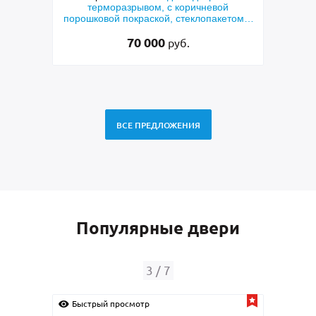
терморазрывом, с коричневой
металлофилен
порошковой покраской, стеклопакетом и
порошковым
решеткой «лазерная резка»
70 000
руб.
ВСЕ ПРЕДЛОЖЕНИЯ
Популярные двери
4
/
7
Быстрый просмотр
Быстрый прос