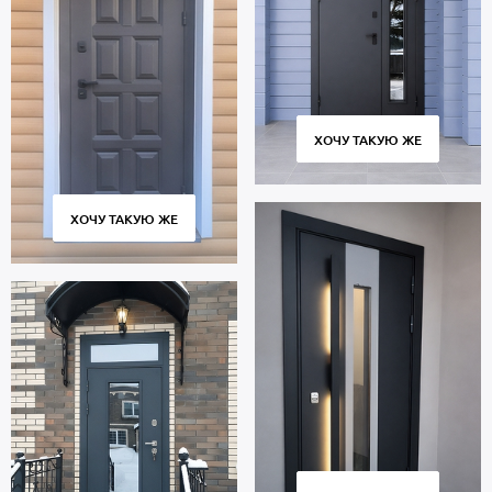
контура для дополнительной шумоизоляции.
Дверь порошок предназначена для многолетней эксплуатации и
сохраняет работоспособность в течение 10 тысяч циклов
открытия и закрытия створки. Соблюдение технологии
изготовления, точное соответствие размеров и качественные
петли гарантируют плотное прилегание створки к коробке без
ХОЧУ ТАКУЮ ЖЕ
провисания и щелей.
Стоимость указана за базовый размер 2000х800 мм. Гарантия 5
лет.
ХОЧУ ТАКУЮ ЖЕ
Позвоните в отдел продаж или оставьте заявку на сайте, чтобы
заказать дверь под ваш размер. Бесплатный замер.
Изготовление от 2 дн. Бережная доставка собственным
транспортом, профессиональный монтаж.