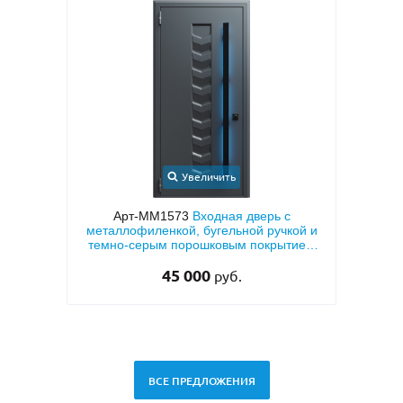
Увеличить
Арт-ММ1573
Входная дверь с
Арт-ММ49
Бел
металлофиленкой, бугельной ручкой и
двух сто
темно-серым порошковым покрытием
RAL 7021
45 000
руб.
ВСЕ ПРЕДЛОЖЕНИЯ