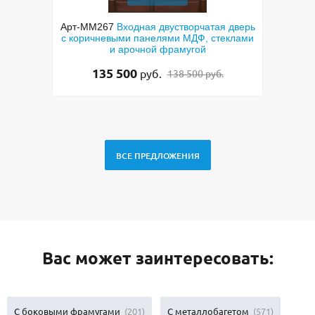
я
Арт-ММ267
Входная двустворчатая дверь
с
с коричневыми панелями МДФ, стеклами
полутора
м
и арочной фрамугой
МДФ коричн
латунными
135 500
95
руб.
138 500 руб.
ВСЕ ПРЕДЛОЖЕНИЯ
Вас может заинтересовать:
С боковыми фрамугами
(201)
С металлобагетом
(571)