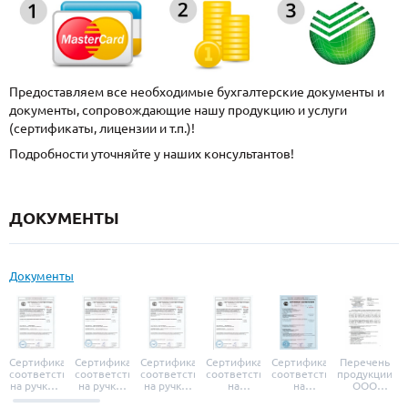
Предоставляем все необходимые бухгалтерские документы и
документы, сопровождающие нашу продукцию и услуги
(сертификаты, лицензии и т.п.)!
Подробности уточняйте у наших консультантов!
ДОКУМЕНТЫ
Документы
Сертификат
Сертификат
Сертификат
Сертификат
Сертификат
Перечень
соответствия
соответствия
соответствия
соответствия
соответствия
продукции
на ручки и
на ручки-
на ручки-
на
на
ООО
броненакладки
защелки
защелки
дверные
уплотнители
«УЗК», не