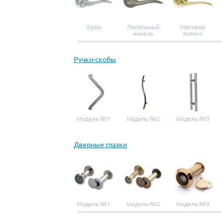
Хром
Пепельный
Матовое
никель
золото
Ручки-скобы
Модель №1
Модель №2
Модель №3
Дверные глазки
Модель №1
Модель №2
Модель №3