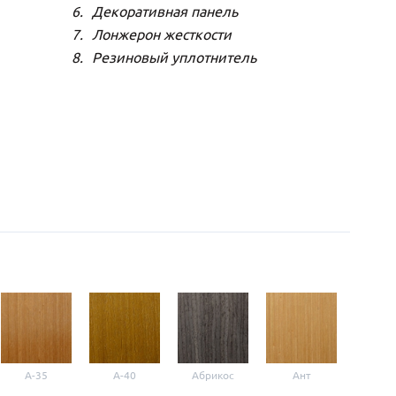
Декоративная панель
Лонжерон жесткости
Резиновый уплотнитель
A-35
A-40
Абрикос
Ант
Б-1