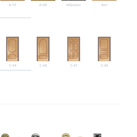
A-35
A-40
Абрикос
Ант
Б-1
С-44
С-46
С-47
С-48
С-4