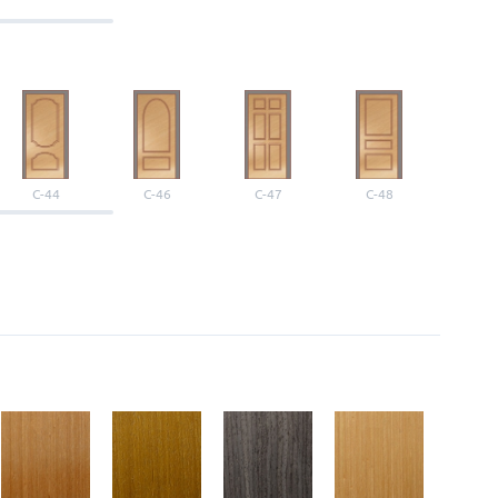
С-44
С-46
С-47
С-48
С-4