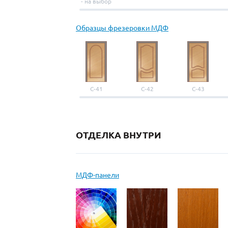
- на выбор
Образцы фрезеровки МДФ
С-41
С-42
С-43
ОТДЕЛКА ВНУТРИ
МДФ-панели