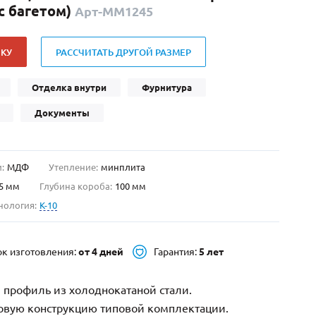
с багетом)
Арт-ММ1245
Нестандартные
(479)
Двустворчатые
(42)
КУ
РАССЧИТАТЬ ДРУГОЙ РАЗМЕР
С фрамугой
(265)
С внутренним открыванием
(2)
Отделка внутри
Фурнитура
4-го класса защиты
(499)
Документы
Полуторапольные
(289)
:
МДФ
Утепление:
минплита
5 мм
Глубина короба:
100 мм
нология:
K-10
ок изготовления:
от 4 дней
Гарантия:
5 лет
 профиль из холоднокатаной стали.
зовую конструкцию типовой комплектации.