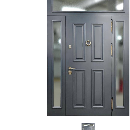
С зеркалом
Для дачи
(13)
(
С выдавленным рисунком
Для бани
(35)
(
С металлобагетом
Для общес
(571)
Белые
Для магаз
(108)
С геометрическим рисунком
Для элект
(46)
С реечным дизайном
В лифтов
(29)