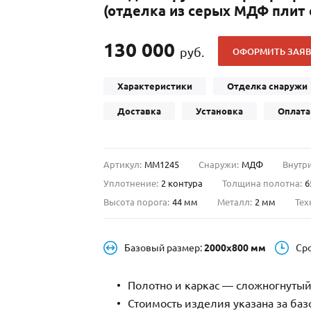
(отделка из серых МДФ плит 
С отбойником
203)
(91)
С кнокером
42)
(94)
130 000
руб.
ОФОРМИТЬ ЗАЯВ
твенных зданий
С импостами
(93)
(73)
ина
С карнизом
(49)
(207)
Характеристики
Отделка снаружи
рощитовой
С витражами
(14)
(11)
Доставка
Установка
Оплата
ые холлы
В современном стиле
(23)
(183)
Артикул:
ММ1245
Снаружи:
МДФ
Внутри
Уплотнение:
2 контура
Толщина полотна:
6
Высота порога:
44 мм
Металл:
2 мм
Тех
Базовый размер:
2000х800 мм
Ср
Полотно и каркас — сложногнутый
Стоимость изделия указана за ба