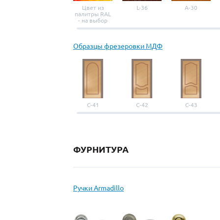
Цвет из
L-36
A-30
палитры RAL
- на выбор
Образцы фрезеровки МДФ
С-41
С-42
С-43
ФУРНИТУРА
Ручки Armadillo