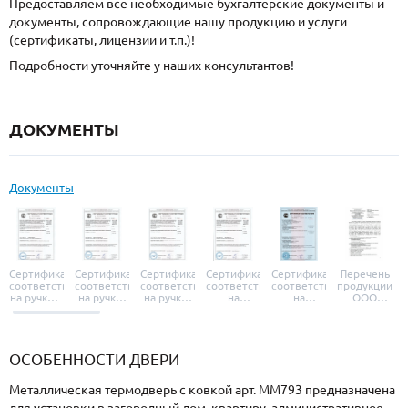
Предоставляем все необходимые бухгалтерские документы и
документы, сопровождающие нашу продукцию и услуги
(сертификаты, лицензии и т.п.)!
Подробности уточняйте у наших консультантов!
ДОКУМЕНТЫ
Документы
Сертификат
Сертификат
Сертификат
Сертификат
Сертификат
Перечень
соответствия
соответствия
соответствия
соответствия
соответствия
продукции
на ручки и
на ручки-
на ручки-
на
на
ООО
броненакладки
защелки
защелки
дверные
уплотнители
«УЗК», не
«Armadillo»
«Fuaro»
«Punto»
доводчики
«Schlegel
требующей
«Ajax»
Q-Lon»
сертификаци
ОСОБЕННОСТИ ДВЕРИ
Металлическая термодверь с ковкой арт. ММ793 предназначена