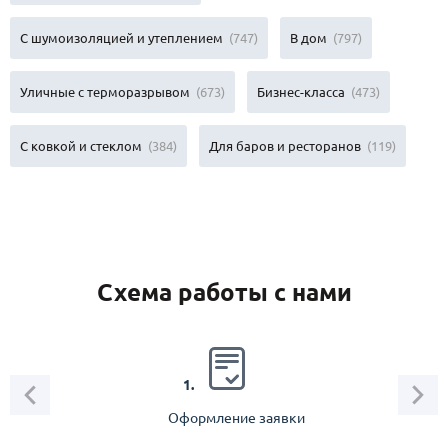
С шумоизоляцией и утеплением
(747)
В дом
(797)
Уличные с терморазрывом
(673)
Бизнес-класса
(473)
С ковкой и стеклом
(384)
Для баров и ресторанов
(119)
Схема работы с нами
2.
1.
Оформление заявки
Зам
спец