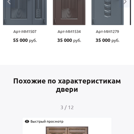
Арт-ММ1507
Арт-ММ1534
Арт-ММ1279
55 000
35 000
35 000
руб.
руб.
руб.
Похожие по характеристикам
двери
3
/
12
Быстрый просмотр
Быс