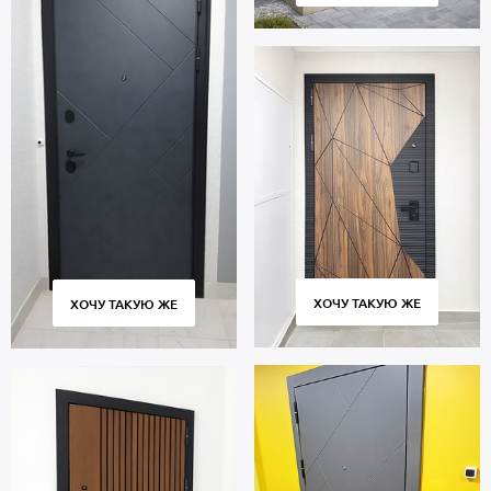
ХОЧУ ТАКУЮ ЖЕ
ХОЧУ ТАКУЮ ЖЕ