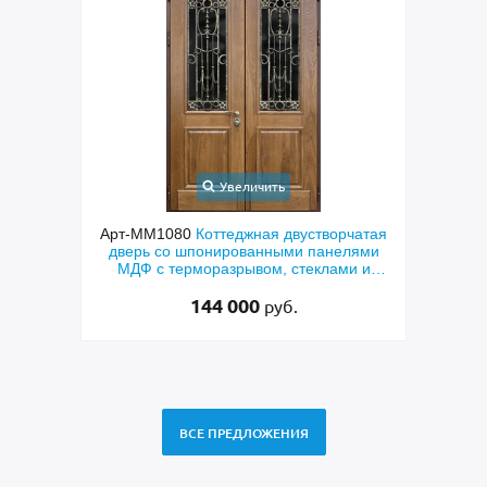
Увеличить
ходная
Арт-ММ1080
Коттеджная двустворчатая
Арт-
й МДФ
дверь со шпонированными панелями
терм
мным
МДФ с терморазрывом, стеклами и
кор
коваными решетками
144 000
руб.
ВСЕ ПРЕДЛОЖЕНИЯ