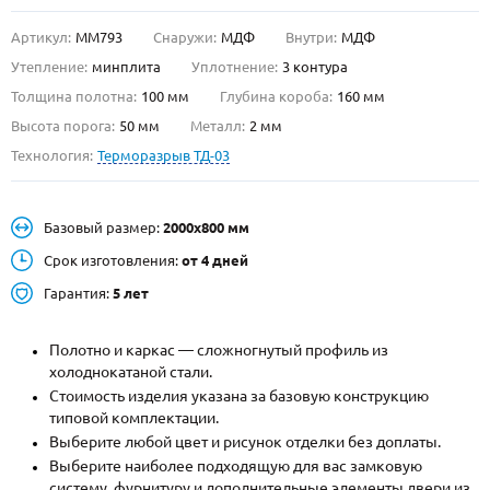
Артикул:
ММ793
Снаружи:
МДФ
Внутри:
МДФ
О НАС
Утепление:
минплита
Уплотнение:
3 контура
КОНТАКТЫ
Толщина полотна:
100 мм
Глубина короба:
160 мм
Высота порога:
50 мм
Металл:
2 мм
Технология:
Терморазрыв ТД-03
Металлические двери от производителя с доставкой и установкой в
Москве и МО
НАЙТИ:
Базовый размер:
2000х800 мм
ПН-СБ - с 9:00 до 21:00, ВС - до 19:00
Срок изготовления:
от 4 дней
+7 (495) 411-44-41
Гарантия:
5 лет
INFO@META-M.RU
Полотно и каркас — сложногнутый профиль из
холоднокатаной стали.
ЗАПРОСИТЬ РАСЧЕТ
Стоимость изделия указана за базовую конструкцию
типовой комплектации.
Каталог
Распродажа
Как купить
Выберите любой цвет и рисунок отделки без доплаты.
Выберите наиболее подходящую для вас замковую
Записаться на замер
систему, фурнитуру и дополнительные элементы двери из