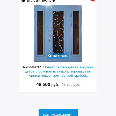
Быстрый просмотр
Быс
Увеличить
орная
Арт-ММ265
Полуторастворчатая входная
Арт-
еклами
дверь с боковой вставкой, порошковым
окраш
нием
синим покрытием, ручкой-скобой,
стеклами и ковкой
48 500
руб.
49 500 руб.
ВСЕ ПРЕДЛОЖЕНИЯ