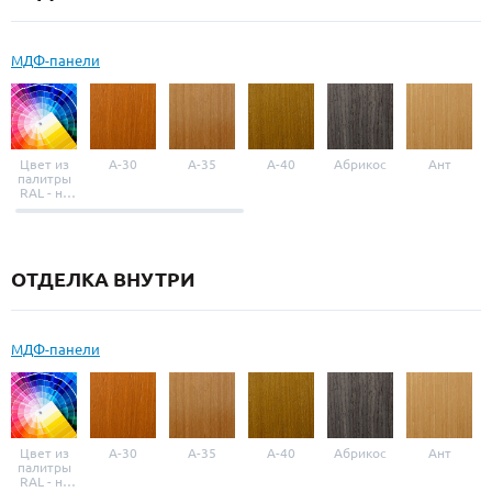
МДФ-панели
Цвет из
A-30
A-35
A-40
Абрикос
Ант
палитры
RAL - на
выбор
ОТДЕЛКА ВНУТРИ
МДФ-панели
Цвет из
A-30
A-35
A-40
Абрикос
Ант
палитры
RAL - на