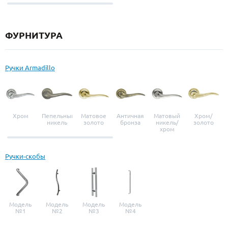
выбор
ФУРНИТУРА
Ручки Armadillo
Хром
Пепельный
Матовое
Античная
Матовый
Хром/
никель
золото
бронза
никель/
золото
хром
Ручки-скобы
Модель
Модель
Модель
Модель
№1
№2
№3
№4