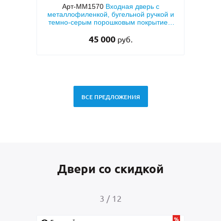
с
Арт-ММ1570
Входная дверь с
Арт-
кой и
металлофиленкой, бугельной ручкой и
две
тием
темно-серым порошковым покрытием
двух
RAL 7021
45 000
руб.
ВСЕ ПРЕДЛОЖЕНИЯ
Двери со скидкой
3
/
12