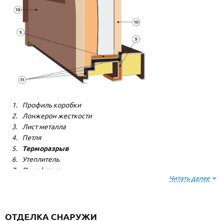
Профиль коробки
Лонжерон жесткости
Лист металла
Петля
Терморазрыв
Утеплитель
Пенофлекс
Читать далее
Пенополистерол
Декоративная панель
Декоративная панель
Резиновый уплотнитель
ОТДЕЛКА СНАРУЖИ