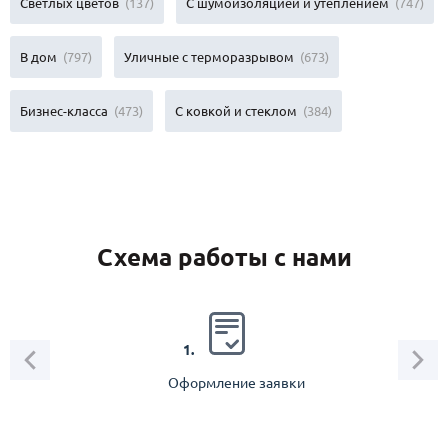
Светлых цветов
(137)
С шумоизоляцией и утеплением
(747)
В дом
(797)
Уличные с терморазрывом
(673)
Бизнес-класса
(473)
С ковкой и стеклом
(384)
Схема работы с нами
2.
1.
Оформление заявки
Зам
спец