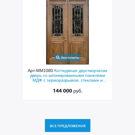
Увеличить
ходная
Арт-ММ1080
Коттеджная двустворчатая
Арт-
й МДФ
дверь со шпонированными панелями
терм
мным
МДФ с терморазрывом, стеклами и
кор
коваными решетками
144 000
руб.
ВСЕ ПРЕДЛОЖЕНИЯ