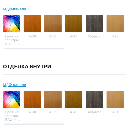
МДФ-панели
Цвет из
A-30
A-35
A-40
Абрикос
Ант
палитры
RAL - на
выбор
ОТДЕЛКА ВНУТРИ
МДФ-панели
Цвет из
A-30
A-35
A-40
Абрикос
Ант
палитры
RAL - на
выбор