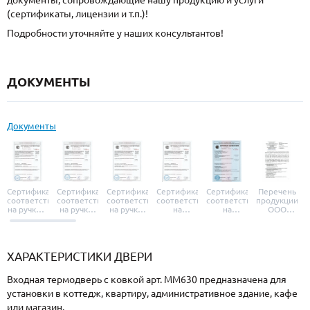
документы, сопровождающие нашу продукцию и услуги
(сертификаты, лицензии и т.п.)!
Подробности уточняйте у наших консультантов!
ДОКУМЕНТЫ
Документы
Сертификат
Сертификат
Сертификат
Сертификат
Сертификат
Перечень
соответствия
соответствия
соответствия
соответствия
соответствия
продукции
на ручки и
на ручки-
на ручки-
на
на
ООО
броненакладки
защелки
защелки
дверные
уплотнители
«УЗК», не
«Armadillo»
«Fuaro»
«Punto»
доводчики
«Schlegel
требующей
«Ajax»
Q-Lon»
сертификаци
ХАРАКТЕРИСТИКИ ДВЕРИ
Входная термодверь с ковкой арт. ММ630 предназначена для
установки в коттедж, квартиру, административное здание, кафе
или магазин.