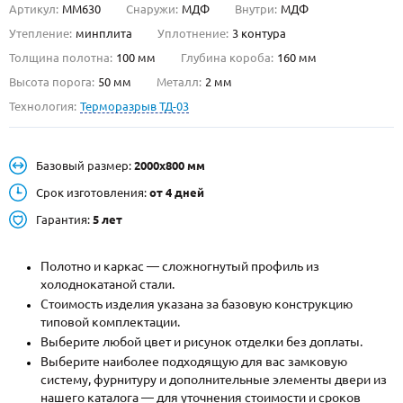
Артикул:
ММ630
Снаружи:
МДФ
Внутри:
МДФ
О НАС
Утепление:
минплита
Уплотнение:
3 контура
Толщина полотна:
100 мм
Глубина короба:
160 мм
КОНТАКТЫ
Высота порога:
50 мм
Металл:
2 мм
Технология:
Терморазрыв ТД-03
Металлические двери от производителя с доставкой и установкой в
Москве и МО
Базовый размер:
2000х800 мм
НАЙТИ:
Срок изготовления:
от 4 дней
ПН-СБ - с 9:00 до 21:00, ВС - до 19:00
Гарантия:
5 лет
+7 (495) 411-44-41
Полотно и каркас — сложногнутый профиль из
INFO@META-M.RU
холоднокатаной стали.
Стоимость изделия указана за базовую конструкцию
ЗАПРОСИТЬ РАСЧЕТ
типовой комплектации.
Выберите любой цвет и рисунок отделки без доплаты.
Каталог
Распродажа
Как купить
Выберите наиболее подходящую для вас замковую
систему, фурнитуру и дополнительные элементы двери из
Записаться на замер
нашего каталога — для уточнения стоимости и сроков