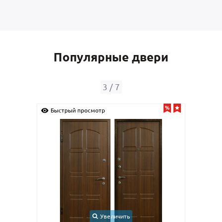
Популярные двери
3
/
7
Быстрый просмотр
Быс
Увеличить