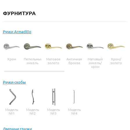
ФУРНИТУРА
Ручки Armadillo
Хром
Пепельный
Матовое
Античная
Матовый
Хром/
никель
золото
бронза
никель/
золото
хром
Ручки-скобы
Модель
Модель
Модель
Модель
№1
№2
№3
№4
Дверные глазки