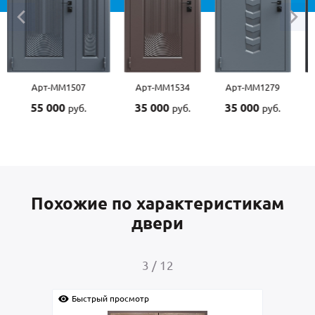
Арт-ММ1507
Арт-ММ1534
Арт-ММ1279
55 000
35 000
35 000
руб.
руб.
руб.
Похожие по характеристикам
двери
3
/
12
Быстрый просмотр
Быс