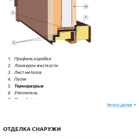
Профиль коробки
Лонжерон жесткости
Лист металла
Петля
Терморазрыв
Утеплитель
Пенофлекс
Читать далее
Пенополистерол
Декоративная панель
Декоративная панель
Резиновый уплотнитель
ОТДЕЛКА СНАРУЖИ