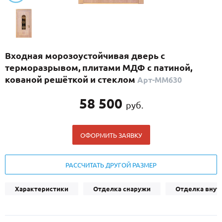
С реечным дизайном
(29)
ПО НАЗНАЧЕНИЮ
ПО ОСОБЕННОСТЯМ
Входная морозоустойчивая дверь с
ПО КОНСТРУКЦИИ
терморазрывом, плитами МДФ с патиной,
кованой решёткой и стеклом
Арт-ММ630
Популярные двери
58 500
руб.
Двери со скидкой
ОФОРМИТЬ ЗАЯВКУ
ДВЕРИ С ТЕРМОРАЗРЫВОМ
ГАЛЕРЕЯ
РАССЧИТАТЬ ДРУГОЙ РАЗМЕР
ОПЛАТА
Характеристики
Отделка снаружи
Отделка внут
ДОСТАВКА
УСТАНОВКА